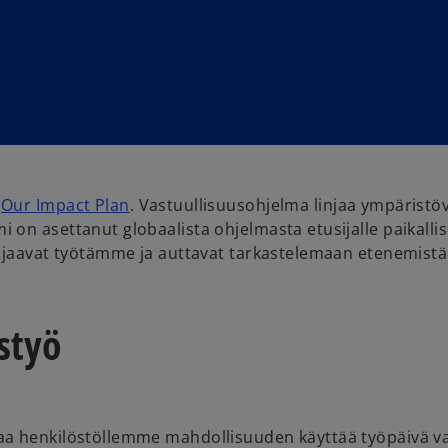
n
Our Impact Plan
. Vastuullisuusohjelma linjaa ympäristö
on asettanut globaalista ohjelmasta etusijalle paikallis
 ohjaavat työtämme ja auttavat tarkastelemaan etenemis
styö
aa henkilöstöllemme mahdollisuuden käyttää työpäivä va