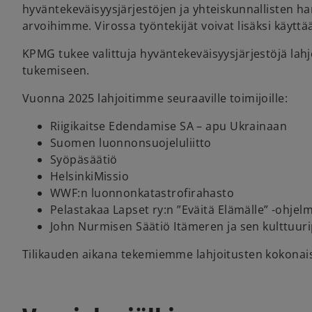
hyväntekeväisyysjärjestöjen ja yhteiskunnallisten h
arvoihimme. Virossa työntekijät voivat lisäksi käytt
KPMG tukee valittuja hyväntekeväisyysjärjestöjä lahj
tukemiseen.
Vuonna 2025 lahjoitimme seuraaville toimijoille:
Riigikaitse Edendamise SA – apu Ukrainaan
Suomen luonnonsuojeluliitto
Syöpäsäätiö
HelsinkiMissio
WWF:n luonnonkatastrofirahasto
Pelastakaa Lapset ry:n ”Eväitä Elämälle” -ohjel
John Nurmisen Säätiö Itämeren ja sen kulttuur
Tilikauden aikana tekemiemme lahjoitusten kokonais