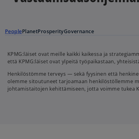
People
Planet
Prosperity
Governance
KPMG:läiset ovat meille kaikki kaikessa ja strategia
että KPMG:läiset ovat ylpeitä työpaikastaan, yhtei
Henkilöstömme terveys — sekä fyysinen että henkinen
olemme sitoutuneet tarjoamaan henkilöstöllemme mon
johtamistaitojen kehittämiseen, jotta voimme tukea K