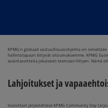
w
w
t
t
a
a
b
b
KPMG:n globaali vastuullisuusohjelma on nimeltää
hallintotapaan liittyvät sitoumuksemme. KPMG Suomi 
avaintavoitteita jokaiseen teemaan liittyen. Nämä
Lahjoitukset ja vapaaehtoi
Vuosittain järjestettävä KPMG Community Day tarjo