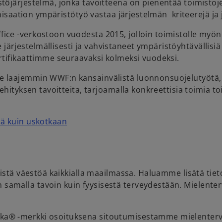
öjärjestelmä, jonka tavoitteena on pienentää toimistojen
ganisaation ympäristötyö vastaa järjestelmän kriteerejä 
e -verkostoon vuodesta 2015, jolloin toimistolle myönne
jestelmällisesti ja vahvistaneet ympäristöyhtävällisiä 
rtifikaattimme seuraavaksi kolmeksi vuodeksi.
 laajemmin WWF:n kansainvälistä luonnonsuojelutyötä, j
kehityksen tavoitteita, tarjoamalla konkreettisia toimia
ä kuin uskotkaan
istä väestöä kaikkialla maailmassa. Haluamme lisätä tieto
malla tavoin kuin fyysisestä terveydestään. Mielenterv
a® -merkki osoituksena sitoutumisestamme mielentervey