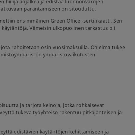
 hiilijalanjälkeä ja edistää luonnonvarojen
ja jatkuvaan parantamiseen on sitouduttu.
ttiin ensimmäinen Green Office -sertifikaatti. Sen
käytäntöjä. Viimeisin ulkopuolinen tarkastus oli
ota rahoitetaan osin vuosimaksuilla. Ohjelma tukee
 toimistoympäristön ympäristövaikutusten
isuutta ja tarjota keinoja, jotka rohkaisevat
eyttä tukeva työyhteisö rakentuu pitkäjänteisen ja
ttä edistävien käytäntöjen kehittämiseen ja