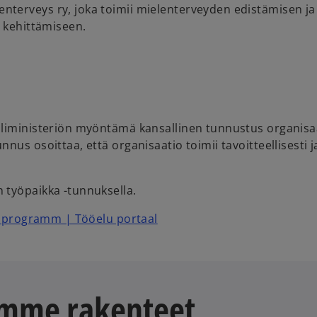
erveys ry, joka toimii mielenterveyden edistämisen ja k
a kehittämiseen.
liministeriön myöntämä kansallinen tunnustus organisaati
us osoittaa, että organisaatio toimii tavoitteellisesti j
 työpaikka -tunnuksella.
 programm | Tööelu portaal
amme rakenteet