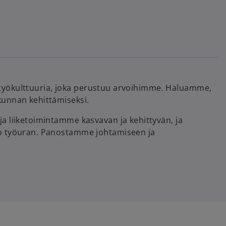
a työkulttuuria, joka perustuu arvoihimme. Haluamme,
kunnan kehittämiseksi.
a liiketoimintamme kasvavan ja kehittyvän, ja
ko työuran. Panostamme johtamiseen ja