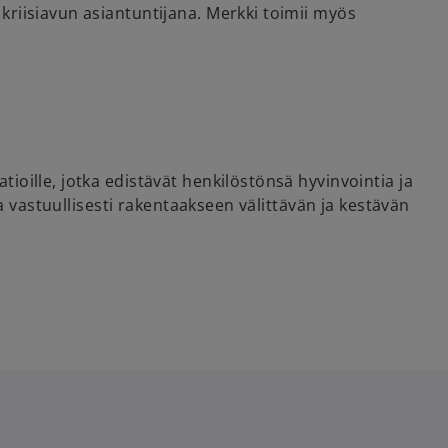
riisiavun asiantuntijana. Merkki toimii myös
oille, jotka edistävät henkilöstönsä hyvinvointia ja
a vastuullisesti rakentaakseen välittävän ja kestävän