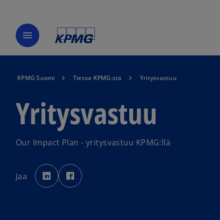
menu
KPMG Suomi
Tietoa KPMG:stä
Yritysvastuu
Yritysvastuu
Our Impact Plan - yritysvastuu KPMG:llä
o
o
p
p
Jaa
e
e
n
n
s
s
i
i
n
n
a
a
n
n
e
e