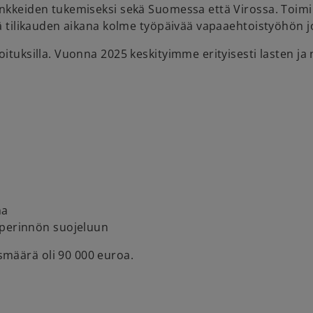
ankkeiden tukemiseksi sekä Suomessa että Virossa. Toimi
ää tilikauden aikana kolme työpäivää vapaaehtoistyöhön j
oituksilla. Vuonna 2025 keskityimme erityisesti lasten j
ma
iperinnön suojeluun
määrä oli 90 000 euroa.