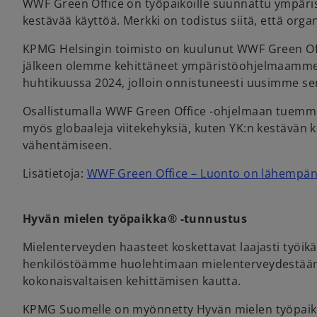
WWF Green Office on työpaikoille suunnattu ympärist
kestävää käyttöä. Merkki on todistus siitä, että or
KPMG Helsingin toimisto on kuulunut WWF Green Offic
jälkeen olemme kehittäneet ympäristöohjelmaamme jär
huhtikuussa 2024, jolloin onnistuneesti uusimme se
Osallistumalla WWF Green Office -ohjelmaan tuemme
myös globaaleja viitekehyksiä, kuten YK:n kestävän 
vähentämiseen.
Lisätietoja:
WWF Green Office – Luonto on lähempän
Hyvän mielen työpaikka® -tunnustus
Mielenterveyden haasteet koskettavat laajasti työikä
henkilöstöämme huolehtimaan mielenterveydestään sa
kokonaisvaltaisen kehittämisen kautta.
KPMG Suomelle on myönnetty Hyvän mielen työpaikk