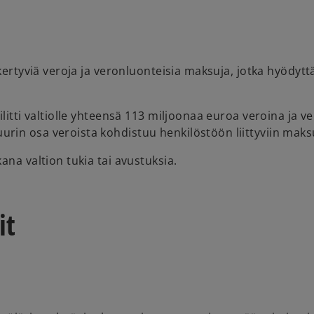
 kertyviä veroja ja veronluonteisia maksuja, jotka hyödyt
ilitti valtiolle yhteensä 113 miljoonaa euroa veroina ja 
rin osa veroista kohdistuu henkilöstöön liittyviin maks
ana valtion tukia tai avustuksia.
it