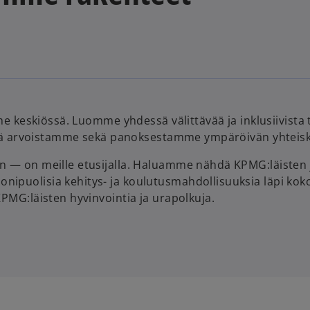
mme keskiössä. Luomme yhdessä välittävää ja inklusiivist
sistä arvoistamme sekä panoksestamme ympäröivän yhteis
 — on meille etusijalla. Haluamme nähdä KPMG:läisten j
ipuolisia kehitys- ja koulutusmahdollisuuksia läpi ko
PMG:läisten hyvinvointia ja urapolkuja.