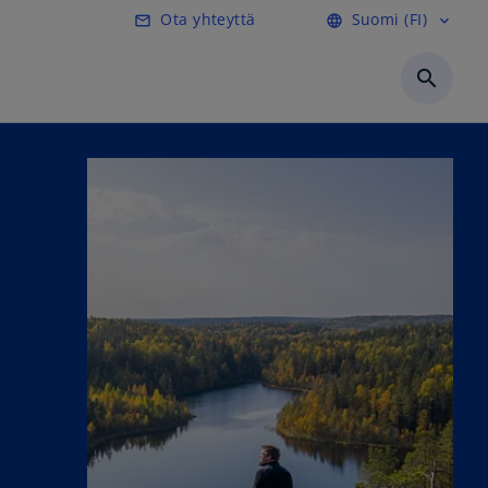
Ota yhteyttä
Suomi (FI)
mail_outline
language
expand_more
search