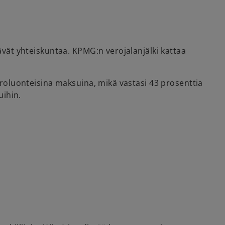
tävät yhteiskuntaa. KPMG:n verojalanjälki kattaa
veroluonteisina maksuina, mikä vastasi 43 prosenttia
uihin.