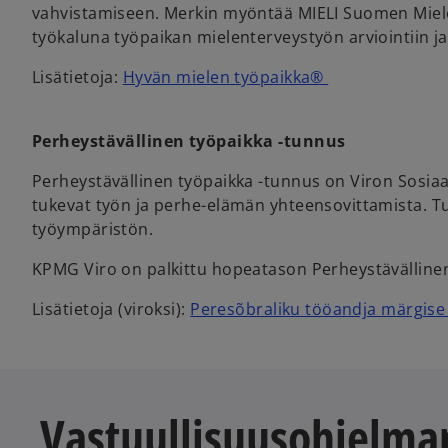
vahvistamiseen. Merkin myöntää MIELI Suomen Mielent
työkaluna työpaikan mielenterveystyön arviointiin j
Lisätietoja:
Hyvän mielen työpaikka®
Perheystävällinen työpaikka -tunnus
Perheystävällinen työpaikka -tunnus on Viron Sosiaa
tukevat työn ja perhe-elämän yhteensovittamista. Tunn
työympäristön.
KPMG Viro on palkittu hopeatason Perheystävällinen
Lisätietoja (viroksi):
Peresõbraliku tööandja märgise
Vastuullisuusohjelm