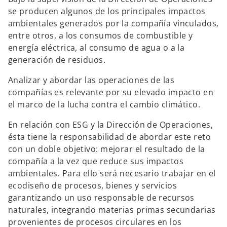
p
p
p
e
e
e
se producen algunos de los principales impactos
s
s
s
t
t
t
ambientales generados por la compañía vinculados,
a
a
a
ñ
ñ
ñ
entre otros, a los consumos de combustible y
a
a
a
n
n
n
energía eléctrica, al consumo de agua o a la
u
u
u
e
e
e
generación de residuos.
v
v
v
a
a
a
Analizar y abordar las operaciones de las
compañías es relevante por su elevado impacto en
el marco de la lucha contra el cambio climático.
En relación con ESG y la Dirección de Operaciones,
ésta tiene la responsabilidad de abordar este reto
con un doble objetivo: mejorar el resultado de la
compañía a la vez que reduce sus impactos
ambientales. Para ello será necesario trabajar en el
ecodiseño de procesos, bienes y servicios
garantizando un uso responsable de recursos
naturales, integrando materias primas secundarias
provenientes de procesos circulares en los