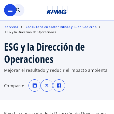
Saltar al contenido principal
menu
search
Servicios
Consultoría en Sostenibilidad y Buen Gobierno
ESG y la Dirección de Operaciones
ESG y la Dirección de
Operaciones
Mejorar el resultado y reducir el impacto ambiental.
s
s
s
e
e
e
Comparte
a
a
a
b
b
b
r
r
r
e
e
e
e
e
e
n
n
n
u
u
u
n
n
n
a
a
a
Bajo la supervisión de la Dirección de Operaciones