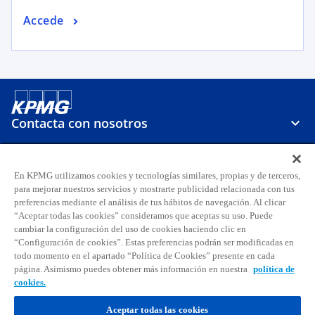
Accede
Contacta con nosotros
Sobre KPMG
En KPMG utilizamos cookies y tecnologías similares, propias y de terceros,
para mejorar nuestros servicios y mostrarte publicidad relacionada con tus
preferencias mediante el análisis de tus hábitos de navegación. Al clicar
Carreras
“Aceptar todas las cookies” consideramos que aceptas su uso. Puede
cambiar la configuración del uso de cookies haciendo clic en
s
s
s
s
s
s
“Configuración de cookies”. Estas preferencias podrán ser modificadas en
todo momento en el apartado “Política de Cookies” presente en cada
e
e
e
e
e
e
página. Asimismo puedes obtener más información en nuestra
política de
Aviso legal
Privacidad
a
Accesibilidad
a
a
Ayuda
Glosario
a
Política de cookies
a
a
cookies.
b
b
b
b
b
b
© 2026 KPMG, S.A., sociedad anónima española y firma miembro de la
r
r
r
r
r
r
Aceptar todas las cookies