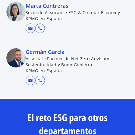
Marta Contreras
Socia de Assurance ESG & Circular Economy
KPMG en España
mail
call
Germán García
Associate Partner de Net Zero Advisory
Sostenibilidad y Buen Gobierno
KPMG en España
mail
call
El reto ESG para otros
departamentos