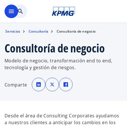
Saltar al contenido principal
menu
search
Servicios
Consultoría
Consultoría de negocio
Consultoría de negocio
Modelo de negocio, transformación end to end,
tecnología y gestión de riesgos.
s
s
s
e
e
e
Comparte
a
a
a
b
b
b
r
r
r
e
e
e
e
e
e
n
n
n
u
u
u
n
n
n
a
a
a
Desde el área de Consulting Corporates ayudamos
p
p
p
e
e
e
a nuestros clientes a anticipar los cambios en los
s
s
s
t
t
t