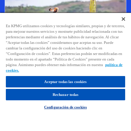
En KPMG utilizamos cookies y tecnologías similares, propias y de terceros,
para mejorar nuestros servicios y mostrarte publicidad relacionada con tus
preferencias mediante el análisis de tus hábitos de navegación. Al clicar
“Aceptar todas las cookies” consideramos que aceptas su uso. Puede
cambiar la configuración del uso de cookies haciendo clic en
Net Zero Readiness Report
“Configuración de cookies”. Estas preferencias podrán ser modificadas en
Analizamos las medidas adoptadas por 24
todo momento en el apartado “Política de Cookies” presente en cada
página. Asimismo puedes obtener más información en nuestra
política de
países y sectores económicos clave para
cookies.
alcanzar cero emisiones netas en 2050.
Aceptar todas las cookies
Rechazar todas
Configuración de cookies
Accede