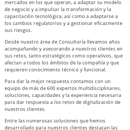
mercados en los que operan, a adaptar su modelo
a
a
a
ñ
ñ
ñ
de negocio y a impulsar la transformación y la
a
a
a
n
n
n
capacitación tecnológica, así como a adaptarse a
u
u
u
e
e
e
los cambios regulatorios y a gestionar eficazmente
v
v
v
a
a
a
sus riesgos.
Desde nuestro área de Consultoría llevamos años
acompañando y asesorando a nuestros clientes en
sus retos, tanto estratégicos como operativos, que
afectan a todos los ámbitos de la compañía y que
requieren conocimiento técnico y funcional.
Para dar la mejor respuesta contamos con un
equipo de más de 600 expertos multidisciplinares,
soluciones, capacidades y la experiencia necesaria
para dar respuesta a los retos de digitalización de
nuestros clientes.
Entre las numerosas soluciones que hemos
desarrollado para nuestros clientes destacan las