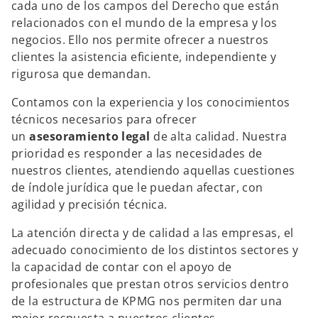
cada uno de los campos del Derecho que están
a
a
a
ñ
ñ
ñ
relacionados con el mundo de la empresa y los
a
a
a
n
n
n
negocios. Ello nos permite ofrecer a nuestros
u
u
u
e
e
e
clientes la asistencia eficiente, independiente y
v
v
v
a
a
a
rigurosa que demandan.
Contamos con la experiencia y los conocimientos
técnicos necesarios para ofrecer
un
asesoramiento legal
de alta calidad. Nuestra
prioridad es responder a las necesidades de
nuestros clientes, atendiendo aquellas cuestiones
de índole jurídica que le puedan afectar, con
agilidad y precisión técnica.
La atención directa y de calidad a las empresas, el
adecuado conocimiento de los distintos sectores y
la capacidad de contar con el apoyo de
profesionales que prestan otros servicios dentro
de la estructura de KPMG nos permiten dar una