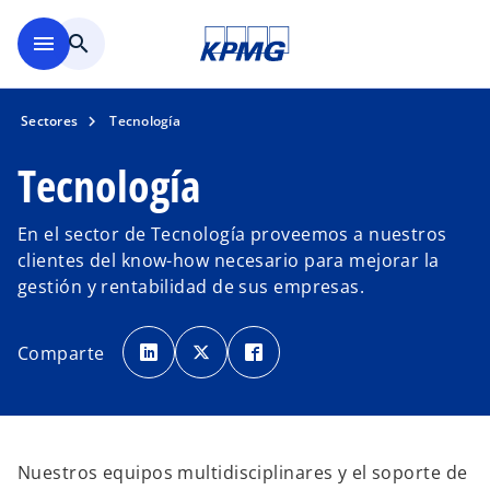
Saltar al contenido principal
menu
search
Sectores
Tecnología
Tecnología
En el sector de Tecnología proveemos a nuestros
clientes del know-how necesario para mejorar la
gestión y rentabilidad de sus empresas.
s
s
s
e
e
e
Comparte
a
a
a
b
b
b
r
r
r
e
e
e
e
e
e
n
n
n
u
u
u
n
n
n
a
a
a
Nuestros equipos multidisciplinares y el soporte de
p
p
p
e
e
e