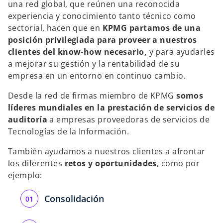
una red global, que reúnen una reconocida
s
s
s
t
t
t
experiencia y conocimiento tanto técnico como
a
a
a
ñ
ñ
ñ
sectorial, hacen que en
KPMG partamos de una
a
a
a
n
n
n
posición privilegiada para proveer a nuestros
u
u
u
e
e
e
clientes del know-how necesario,
y para ayudarles
v
v
v
a
a
a
a mejorar su gestión y la rentabilidad de su
empresa en un entorno en continuo cambio.
Desde la red de firmas miembro de KPMG
somos
líderes mundiales en la prestación de servicios de
auditoría
a empresas proveedoras de servicios de
Tecnologías de la Información.
También ayudamos a nuestros clientes a afrontar
los diferentes
retos y oportunidades
, como por
ejemplo:
Consolidación