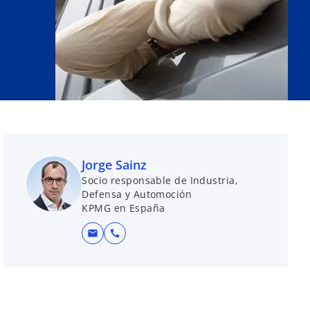
Jorge Sainz
Socio responsable de Industria,
Defensa y Automoción
KPMG en España
mail
call