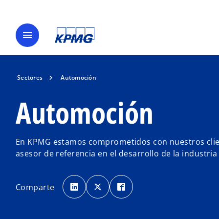
menu
Sectores
Automoción
Automoción
En KPMG estamos comprometidos con nuestros clien
asesor de referencia en el desarrollo de la industri
s
s
s
e
e
e
Comparte
a
a
a
b
b
b
r
r
r
e
e
e
e
e
e
n
n
n