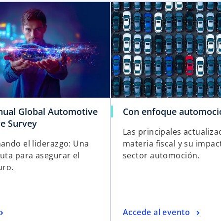
nual Global Automotive
Con enfoque automoci
ve Survey
Las principales actualiza
mando el liderazgo: Una
materia fiscal y su impac
ruta para asegurar el
sector automoción.
uro.
Accede al evento