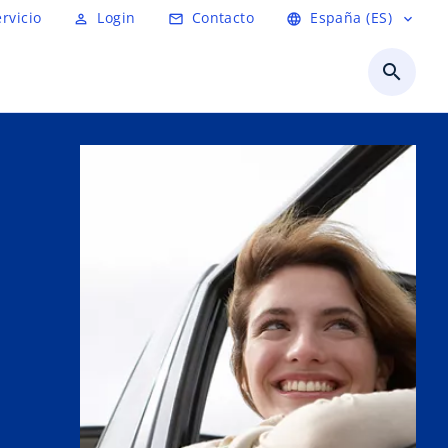
ervicio
Login
Contacto
España (ES)
person_outline
mail_outline
language
expand_more
search