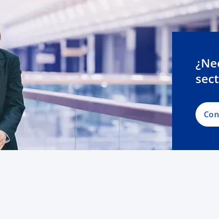
¿Ne
sec
Con