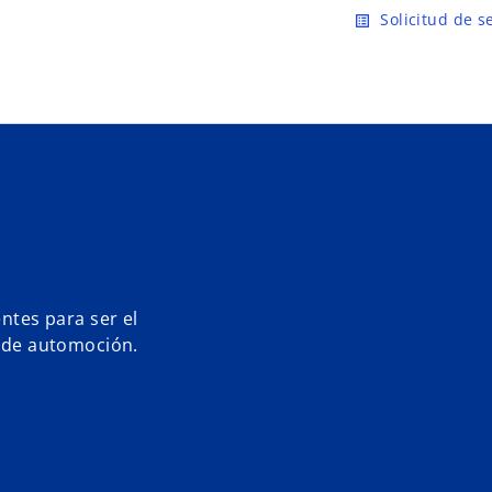
Saltar al contenido principal
Solicitud de s
list_alt
tes para ser el
a de automoción.