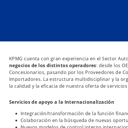
u
u
u
n
n
n
a
a
a
p
p
p
e
e
e
s
s
s
t
t
t
a
a
a
ñ
ñ
ñ
a
a
a
n
n
n
u
u
u
e
e
e
v
v
v
a
a
a
KPMG cuenta con gran experiencia en el Sector Au
negocios de los distintos operadores
: desde los O
Concesionarios, pasando por los Proveedores de C
Importadores. La estructura multidisciplinar y la o
la calidad y la eficacia de nuestra oferta de servicios
Servicios de apoyo a la Internacionalización
Integración/transformación de la función finan
Colaboración en la búsqueda de nuevas oportun
Nuevos modelos de control interno internacion