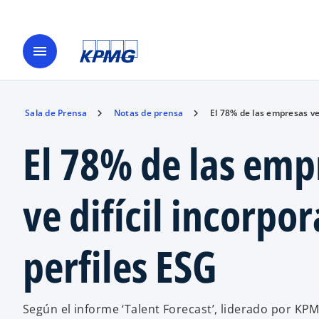
menu
Sala de Prensa
Notas de prensa
El 78% de las empresas ve 
El 78% de las emp
ve difícil incorpor
perfiles ESG
Según el informe ‘Talent Forecast’, liderado por KPM