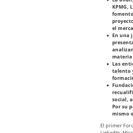
KPMG, Li
fomento 
proyecto
el merca
En una j
presenta
analizan
materia
Las enti
talento 
formació
Fundació
recualif
social, 
Por su p
mismo ob
El primer For
LinkedIn, Micr