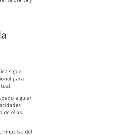
la
ica sigue
sional para
tual.
yudado a guiar
pacidades
 de ellas.
el impulso del