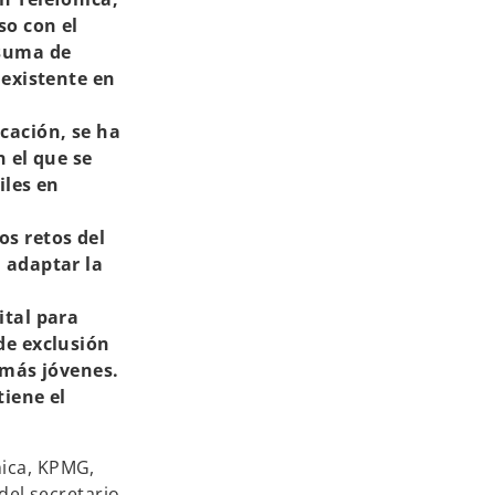
so con el
 suma de
 existente en
cación, se ha
n el que se
iles en
os retos del
 adaptar la
ital para
de exclusión
 más jóvenes.
tiene el
nica, KPMG,
del secretario