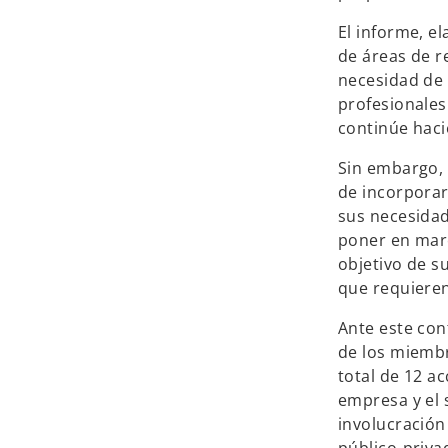
El informe, e
de áreas de r
necesidad de 
profesionales
continúe haci
Sin embargo, 
de incorporar
sus necesidad
poner en marc
objetivo de s
que requiere
Ante este con
de los miembr
total de 12 ac
empresa y el 
involucración
público-privad