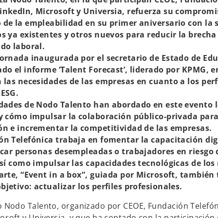
nkedIn, Microsoft y Universia, refuerza su compromi
de la empleabilidad en su primer aniversario con la
s ya existentes y otros nuevos para reducir la brecha
do laboral.
ornada inaugurada por el secretario de Estado de Edu
do el informe ‘Talent Forecast’, liderado por KPMG, e
 las necesidades de las empresas en cuanto a los perf
 ESG.
dades de Nodo Talento han abordado en este evento l
y cómo impulsar la colaboración público-privada para
n e incrementar la competitividad de las empresas.
n Telefónica trabaja en fomentar la capacitación dig
icar personas desempleadas o trabajadores en riesgo 
así como impulsar las capacidades tecnológicas de los
arte, “Event in a box”, guiada por Microsoft, también 
jetivo: actualizar los perfiles profesionales.
o Nodo Talento, organizado por CEOE, Fundación Telefó
osoft y Universia, y que ha contado con la participación 