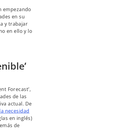
tán empezando
dades en su
a y trabajar
 en ello y lo
nible’
nt Forecast’,
dades de las
iva actual. De
 la necesidad
las en inglés)
además de