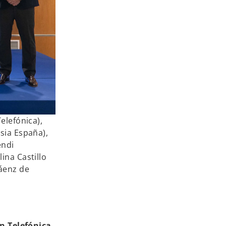
elefónica),
sia España),
endi
ina Castillo
Sáenz de
n Telefónica,