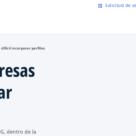
Saltar al contenido principal
Solicitud de s
list_alt
difícil incorporar perfiles
resas
ar
G, dentro de la