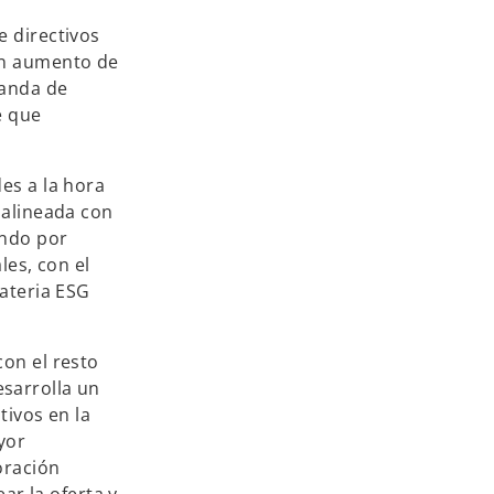
e directivos
un aumento de
manda de
é que
es a la hora
 alineada con
ando por
les, con el
materia ESG
on el resto
sarrolla un
tivos en la
yor
oración
ar la oferta y