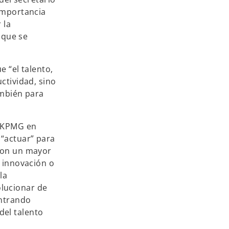
importancia
 la
 que se
 “el talento,
ctividad, sino
ambién para
e KPMG en
 “actuar” para
 con un mayor
a innovación o
la
lucionar de
ontrando
el talento