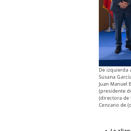
De izquierda 
Susana García
Juan Manuel B
(presidente d
(directora de
Cenzano de (d
La alian