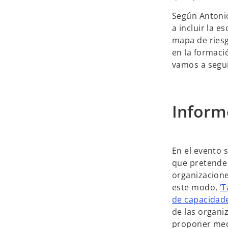
Según Antoni
a incluir la e
mapa de riesg
en la formaci
vamos a segu
Informe
En el evento s
que pretende 
organizacione
este modo,
‘T
de capacidad
de las organi
proponer medi