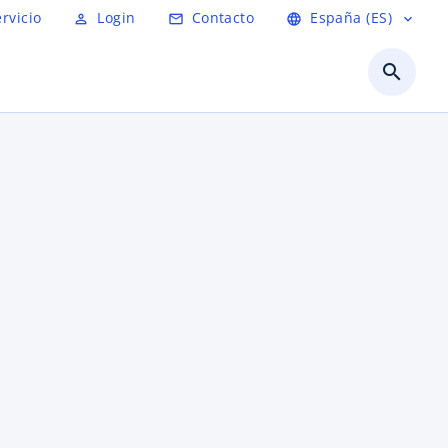
ervicio
Login
Contacto
España (ES)
person_outline
mail_outline
language
expand_more
search