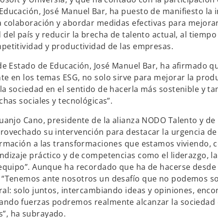
Educación, José Manuel Bar, ha puesto de manifiesto la 
a colaboración y abordar medidas efectivas para mejorar
del país y reducir la brecha de talento actual, al tiempo
petitividad y productividad de las empresas.
 de Estado de Educación, José Manuel Bar, ha afirmado que
te en los temas ESG, no solo sirve para mejorar la produ
la sociedad en el sentido de hacerla más sostenible y t
chas sociales y tecnológicas”.
Juanjo Cano, presidente de la alianza NODO Talento y d
rovechado su intervención para destacar la urgencia de
ormación a las transformaciones que estamos viviendo,
ndizaje práctico y de competencias como el liderazgo, l
 equipo”. Aunque ha recordado que ha de hacerse desde 
. “Tenemos ante nosotros un desafío que no podemos so
ral: solo juntos, intercambiando ideas y opiniones, enc
ndo fuerzas podremos realmente alcanzar la sociedad d
”, ha subrayado.