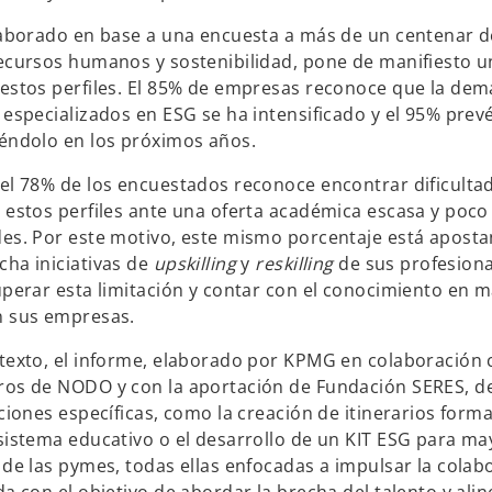
laborado en base a una encuesta a más de un centenar d
ecursos humanos y sostenibilidad, pone de manifiesto 
estos perfiles. El 85% de empresas reconoce que la de
 especializados en ESG se ha intensificado y el 95% prev
éndolo en los próximos años.
el 78% de los encuestados reconoce encontrar dificultad
 estos perfiles ante una oferta académica escasa y poco
es. Por este motivo, este mismo porcentaje está apost
ha iniciativas de
upskilling
y
reskilling
de sus profesiona
uperar esta limitación y contar con el conocimiento en 
n sus empresas.
texto, el informe, elaborado por KPMG en colaboración c
os de NODO y con la aportación de Fundación SERES, de
ciones específicas, como la creación de itinerarios forma
sistema educativo o el desarrollo de un KIT ESG para ma
 de las pymes, todas ellas enfocadas a impulsar la colab
a con el objetivo de abordar la brecha del talento y aline