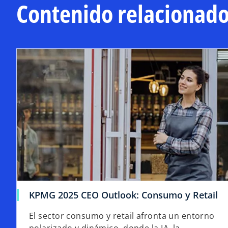
n
Contenido relacionad
u
e
v
a
KPMG 2025 CEO Outlook: Consumo y Retail
El sector consumo y retail afronta un entorno