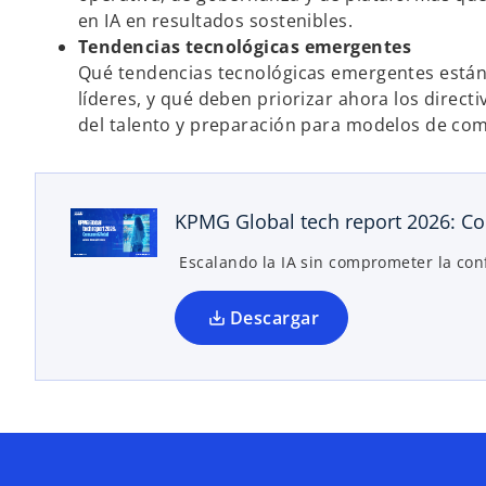
s
en IA en resultados sostenibles.
e
Tendencias tecnológicas emergentes
a
Qué tendencias tecnológicas emergentes están
b
líderes, y qué deben priorizar ahora los direc
r
del talento y preparación para modelos de co
e
e
n
KPMG Global tech report 2026: Co
u
n
Escalando la IA sin comprometer la con
a
p
Descargar
e
s
t
a
ñ
a