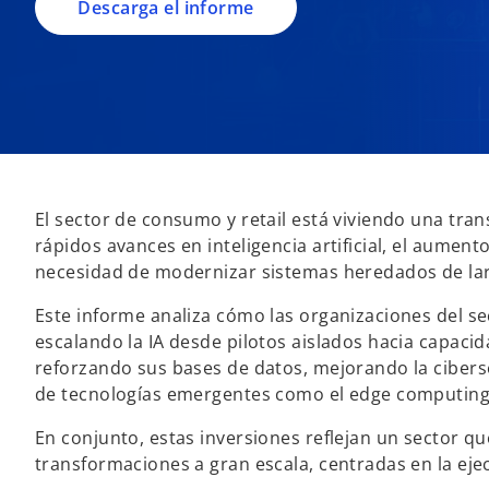
Descarga el informe
e
s
t
a
ñ
a
n
u
El sector de consumo y retail está viviendo una tra
e
rápidos avances en inteligencia artificial, el aumento
v
necesidad de modernizar sistemas heredados de lar
a
Este informe analiza cómo las organizaciones del s
escalando la IA desde pilotos aislados hacia capaci
reforzando sus bases de datos, mejorando la ciber
de tecnologías emergentes como el edge computing,
En conjunto, estas inversiones reflejan un sector q
transformaciones a gran escala, centradas en la eje