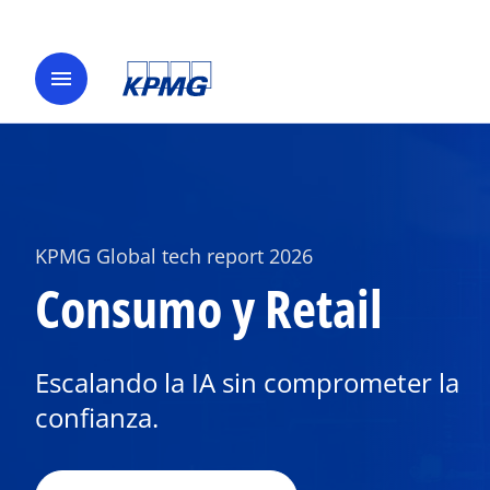
menu
s
e
a
KPMG Global tech report 2026
b
Consumo y Retail
r
e
e
Escalando la IA sin comprometer la
n
u
confianza.
n
a
p