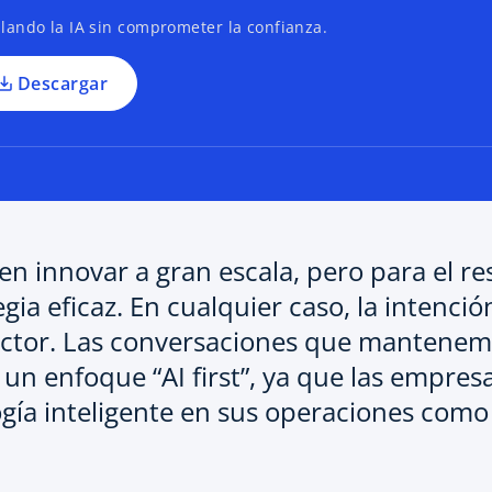
n
lando la IA sin comprometer la confianza.
a
p
Descargar
e
s
t
a
ñ
a
n
n innovar a gran escala, pero para el res
u
gia eficaz. En cualquier caso, la intenc
e
v
ector. Las conversaciones que mantenem
a
n enfoque “AI first”, ya que las empresa
ogía inteligente en sus operaciones como