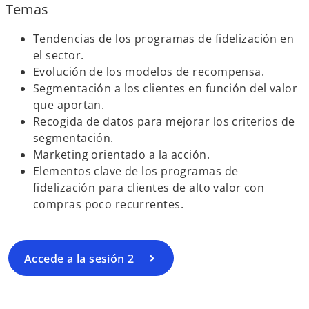
Temas
n
e
u
e
Tendencias de los programas de fidelización en
n
n
el sector.
a
u
Evolución de los modelos de recompensa.
p
n
Segmentación a los clientes en función del valor
e
a
que aportan.
s
p
Recogida de datos para mejorar los criterios de
t
e
segmentación.
a
s
Marketing orientado a la acción.
ñ
t
Elementos clave de los programas de
a
a
fidelización para clientes de alto valor con
n
ñ
compras poco recurrentes.
u
a
e
n
v
u
Accede a la sesión 2
a
e
v
a