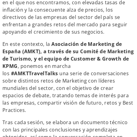
en el que nos encontramos, con elevadas tasas de
a
a
a
ñ
ñ
ñ
inflación y la consecuente alza de precios, los
a
a
a
n
n
n
directivos de las empresas del sector del país se
u
u
u
e
e
e
enfrentan a grandes retos del mercado para seguir
v
v
v
a
a
a
apoyando el crecimiento de sus negocios.
En este contexto, la
Asociación de Marketing de
España (AMKT), a través de su Comité de Marketing
de Turismo, y el equipo de Customer & Growth de
KPMG
, ponemos en marcha
los
#AMKTTravelTalks
una serie de conversaciones
sobre distintos retos de Marketing con líderes
mundiales del sector, con el objetivo de crear
espacios de debate, tratando temas de interés para
las empresas, compartir visión de futuro, retos y Best
Practices.
Tras cada sesión, se elabora un documento técnico
con las principales conclusiones y aprendizajes