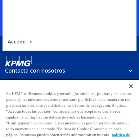
Accede
Contacta con nosotros
Sobre KPMG
En KPMG utilizamos cookies y tecnologías similares, propias y de terceros,
para mejorar nuestros servicios y mostrarte publicidad relacionada con tus
preferencias mediante el análisis de tus hábitos de navegación. Al clicar
Carreras
“Aceptar todas las cookies” consideramos que aceptas su uso. Puede
cambiar la configuración del uso de cookies haciendo clic en
“Configuración de cookies”. Estas preferencias podrán ser modificadas en
s
s
s
s
s
s
todo momento en el apartado “Política de Cookies” presente en cada
e
e
e
e
e
e
página. Asimismo puedes obtener más información en nuestra
política de
Aviso legal
Privacidad
Accesibilidad
Ayuda
Glosario
Política de cookies