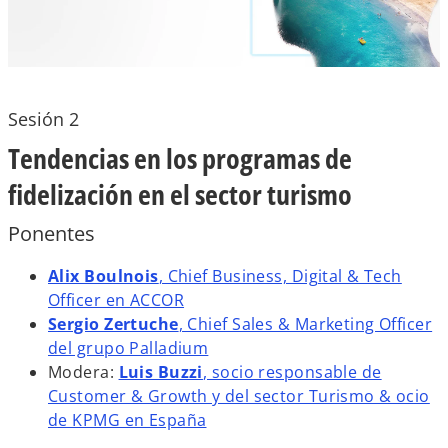
Sesión 2
Tendencias en los programas de
fidelización en el sector turismo
Ponentes
Alix Boulnois
, Chief Business, Digital & Tech
s
Officer en ACCOR
e
Sergio Zertuche
, Chief Sales & Marketing Officer
a
s
del grupo Palladium
b
e
Modera:
Luis Buzzi
, socio responsable de
r
a
Customer & Growth y del sector Turismo & ocio
e
b
de KPMG en España
e
r