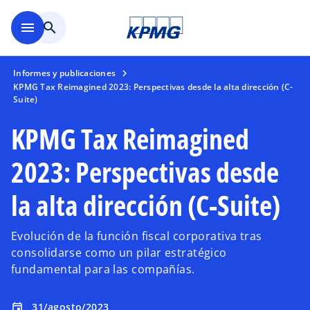
Saltar al contenido principal
menu
search
Informes y publicaciones
KPMG Tax Reimagined 2023: Perspectivas desde la alta dirección (C-
Suite)
KPMG Tax Reimagined
2023: Perspectivas desde
la alta dirección (C-Suite)
Evolución de la función fiscal corporativa tras
consolidarse como un pilar estratégico
fundamental para las compañías.
31/agosto/2023
event