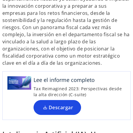
la innovación corporativa y a preparar a sus
empresas para los retos financieros, desde la
sostenibilidad y la regulación hasta la gestión de
s
riesgos. Con un panorama fiscal cada vez más
e
complejo, la inversión en el departamento fiscal se ha
a
vinculado a la salud a largo plazo de las
b
organizaciones, con el objetivo de posicionar la
r
fiscalidad corporativa como un motor estratégico
e
clave en el día a día de las organizaciones.
e
n
Lee el informe completo
u
Tax Reimagined 2023: Perspectivas desde
n
la alta dirección (C-suite)
a
p
Descargar
e
s
t
a