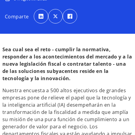
s
s
s
e
e
e
Comparte
a
a
a
b
b
b
r
r
r
e
e
e
e
e
e
n
n
n
u
u
u
n
n
n
a
a
a
Sea cual sea el reto - cumplir la normativa,
p
p
p
e
e
e
responder a los acontecimientos del mercado y a la
s
s
s
t
t
t
nueva legislación fiscal o contratar talento - una
a
a
a
ñ
ñ
ñ
de las soluciones subyacentes reside en la
a
a
a
n
n
n
tecnología y la innovación.
u
u
u
e
e
e
v
v
v
Nuestra encuesta a 500 altos ejecutivos de grandes
a
a
a
empresas pone de relieve el papel que la tecnología y
la inteligencia artificial (IA) desempeñarán en la
transformación de la fiscalidad a medida que amplía
su misión de una pura función de cumplimiento a un
generador de valor para el negocio. Los
departamentos fiscales ya están ayudando a impulsar