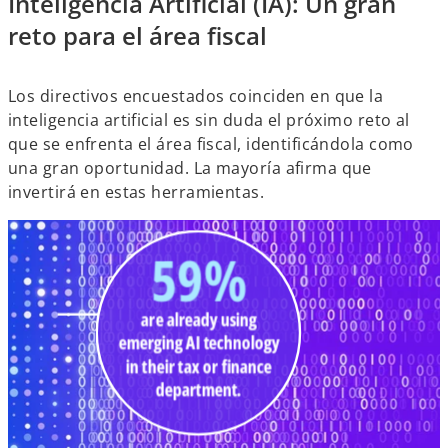
Inteligencia Artificial (IA): Un gran
ñ
reto para el área fiscal
a
n
u
Los directivos encuestados coinciden en que la
e
inteligencia artificial es sin duda el próximo reto al
v
que se enfrenta el área fiscal, identificándola como
a
una gran oportunidad. La mayoría afirma que
invertirá en estas herramientas.