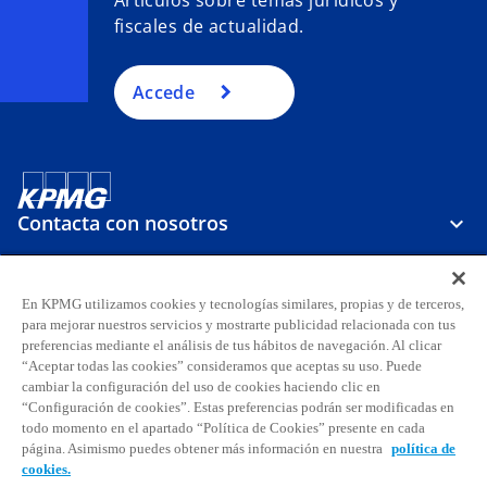
Artículos sobre temas jurídicos y
fiscales de actualidad.
Accede
Contacta con nosotros
Sobre KPMG
En KPMG utilizamos cookies y tecnologías similares, propias y de terceros,
para mejorar nuestros servicios y mostrarte publicidad relacionada con tus
preferencias mediante el análisis de tus hábitos de navegación. Al clicar
Carreras
“Aceptar todas las cookies” consideramos que aceptas su uso. Puede
cambiar la configuración del uso de cookies haciendo clic en
“Configuración de cookies”. Estas preferencias podrán ser modificadas en
s
s
s
s
s
s
todo momento en el apartado “Política de Cookies” presente en cada
e
e
e
e
e
e
página. Asimismo puedes obtener más información en nuestra
política de
Aviso legal
Privacidad
a
Accesibilidad
a
a
Ayuda
Glosario
a
Política de cookies
a
a
cookies.