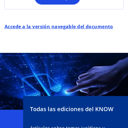
e
s
t
a
Accede a la versión navegable del documento
ñ
a
n
u
e
v
a
Todas las ediciones del KNOW