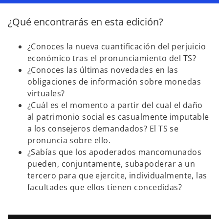
e
e
e
e
e
e
n
n
n
¿Qué encontrarás en esta edición?
u
u
u
n
n
n
a
a
a
p
p
p
e
e
e
¿Conoces la nueva cuantificación del perjuicio
s
s
s
t
t
t
económico tras el pronunciamiento del TS?
a
a
a
ñ
ñ
ñ
¿Conoces las últimas novedades en las
a
a
a
n
n
n
obligaciones de información sobre monedas
u
u
u
e
e
e
virtuales?
v
v
v
a
a
a
¿Cuál es el momento a partir del cual el daño
al patrimonio social es casualmente imputable
a los consejeros demandados? El TS se
pronuncia sobre ello.
¿Sabías que los apoderados mancomunados
pueden, conjuntamente, subapoderar a un
tercero para que ejercite, individualmente, las
facultades que ellos tienen concedidas?