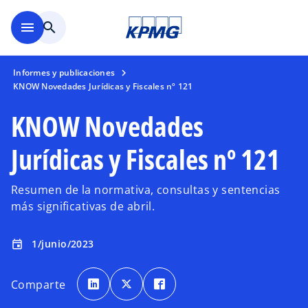
Saltar al contenido principal
menu
search
Informes y publicaciones
KNOW Novedades Jurídicas y Fiscales nº 121
KNOW Novedades
Jurídicas y Fiscales nº 121
Resumen de la normativa, consultas y sentencias
más significativas de abril.
1/junio/2023
event
s
s
s
e
e
e
Comparte
a
a
a
b
b
b
r
r
r