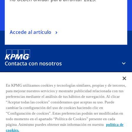
Accede al artículo
Contacta con nosotros
Sobre KPMG
En KPMG utilizamos cookies y tecnologías similares, propias y de terceros,
para mejorar nuestros servicios y mostrarte publicidad relacionada con tus
preferencias mediante el análisis de tus hábitos de navegación. Al clicar
Carreras
“Aceptar todas las cookies” consideramos que aceptas su uso. Puede
cambiar la configuración del uso de cookies haciendo clic en
s
s
s
s
s
s
“Configuración de cookies”. Estas preferencias podrán ser modificadas en
todo momento en el apartado “Política de Cookies” presente en cada
e
e
e
e
e
e
página. Asimismo puedes obtener más información en nuestra
política de
Aviso legal
Privacidad
a
Accesibilidad
a
a
Ayuda
Glosario
a
Política de cookies
a
a
cookies.