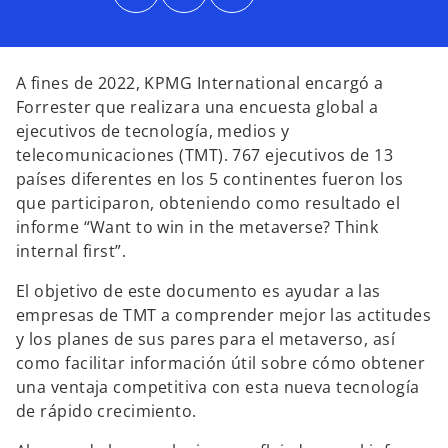
b
b
b
r
r
r
e
e
e
e
e
e
n
n
n
u
u
u
n
n
n
A fines de 2022, KPMG International encargó a
a
a
a
p
p
p
Forrester que realizara una encuesta global a
e
e
e
s
s
s
ejecutivos de tecnología, medios y
t
t
t
a
a
a
telecomunicaciones (TMT). 767 ejecutivos de 13
ñ
ñ
ñ
a
a
a
países diferentes en los 5 continentes fueron los
n
n
n
u
u
u
que participaron, obteniendo como resultado el
e
e
e
v
v
v
informe “Want to win in the metaverse? Think
a
a
a
internal first”.
El objetivo de este documento es ayudar a las
empresas de TMT a comprender mejor las actitudes
y los planes de sus pares para el metaverso, así
como facilitar información útil sobre cómo obtener
una ventaja competitiva con esta nueva tecnología
de rápido crecimiento.