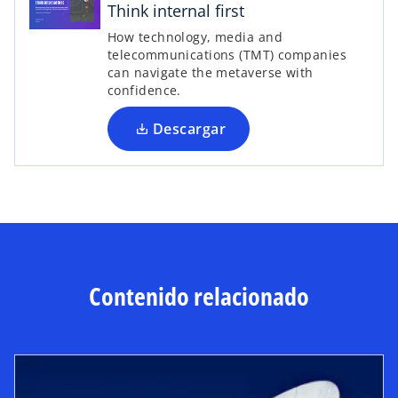
Think internal first
e
n
How technology, media and
u
telecommunications (TMT) companies
can navigate the metaverse with
n
confidence.
a
p
Descargar
e
s
t
a
ñ
a
n
u
Contenido relacionado
e
v
a