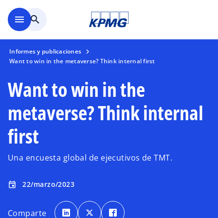
Saltar al contenido principal
menu
search
Informes y publicaciones
Want to win in the metaverse? Think internal first
Want to win in the
metaverse? Think internal
first
Una encuesta global de ejecutivos de TMT.
22/marzo/2023
event
s
s
s
e
e
e
Comparte
a
a
a