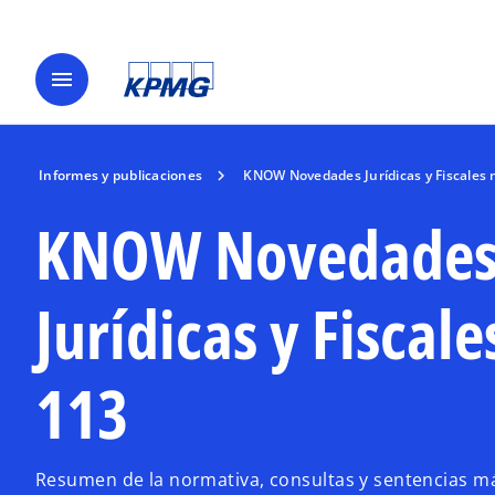
menu
Informes y publicaciones
KNOW Novedades Jurídicas y Fiscales 
KNOW Novedade
Jurídicas y Fiscale
113
Resumen de la normativa, consultas y sentencias más