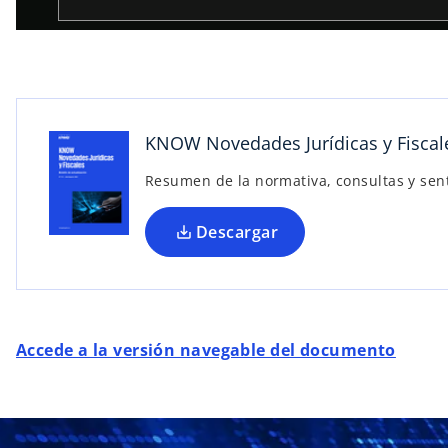
a
b
r
e
e
n
KNOW Novedades Jurídicas y Fiscal
u
n
Resumen de la normativa, consultas y sente
a
p
Descargar
e
s
t
a
ñ
Accede a la versión navegable del documento
a
n
u
e