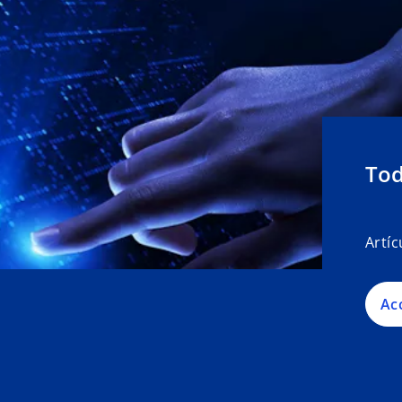
Tod
Artíc
Ac