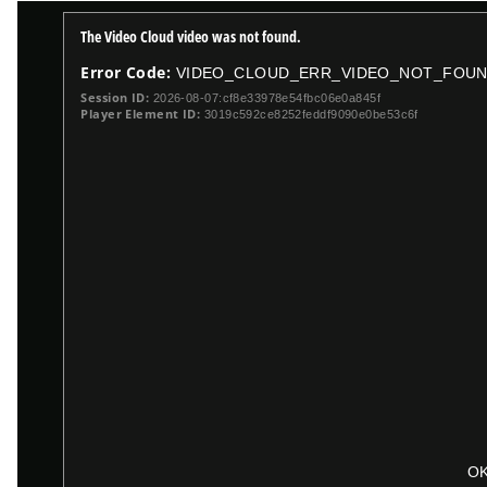
T
The Video Cloud video was not found.
h
Error Code:
VIDEO_CLOUD_ERR_VIDEO_NOT_FOU
i
s
Session ID:
2026-08-07:cf8e33978e54fbc06e0a845f
Player Element ID:
3019c592ce8252feddf9090e0be53c6f
i
s
a
m
o
d
a
l
w
i
n
d
o
w
s
.
e
O