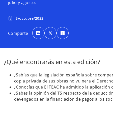
julio y agosto.
5/octubre/2022
event
s
s
s
e
e
e
Comparte
a
a
a
b
b
b
r
r
r
e
e
e
e
e
e
n
n
n
u
u
u
n
n
n
a
a
a
¿Qué encontrarás en esta edición?
p
p
p
e
e
e
s
s
s
t
t
t
a
a
a
¿Sabías que la legislación española sobre compen
ñ
ñ
ñ
a
a
a
copia privada de sus obras no vulnera el Derecho 
n
n
n
u
u
u
¿Conocías que El TEAC ha admitido la aplicación 
e
e
e
v
v
v
¿Sabes la opinión del TS respecto de la deducción
a
a
a
devengados en la financiación de pagos a los soc