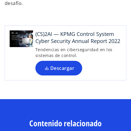
a
desafío.
b
r
e
e
(CS)2AI — KPMG Control System
n
Cyber Security Annual Report 2022
u
Tendencias en ciberseguridad en los
n
sistemas de control.
a
p
Descargar
e
s
t
a
ñ
a
n
u
Contenido relacionado
e