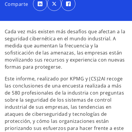
e
e
e
Comparte
a
a
a
b
b
b
r
r
r
e
e
e
e
e
e
n
n
n
u
u
u
n
n
n
Cada vez más existen más desafíos que afectan a la
a
a
a
p
p
p
seguridad cibernética en el mundo industrial. A
e
e
e
s
s
s
medida que aumentan la frecuencia y la
t
t
t
a
a
a
sofisticación de las amenazas, las empresas están
ñ
ñ
ñ
a
a
a
movilizando sus recursos y experiencia con nuevas
n
n
n
u
u
u
formas para protegerse.
e
e
e
v
v
v
a
a
a
Este informe, realizado por KPMG y (CS)2AI recoge
las conclusiones de una encuesta realizada a más
de 580 profesionales de la industria con preguntas
sobre la seguridad de los sistemas de control
industrial de sus empresas, las tendencias en
ataques de ciberseguridad y tecnologías de
s
protección, y cómo las organizaciones están
e
priorizando sus esfuerzos para hacer frente a este