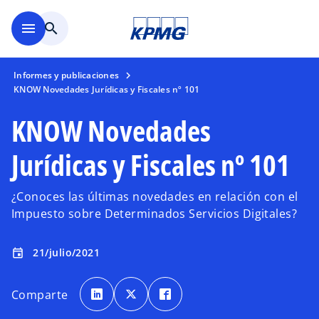
Saltar al contenido principal
menu
search
Informes y publicaciones
KNOW Novedades Jurídicas y Fiscales nº 101
KNOW Novedades
Jurídicas y Fiscales nº 101
¿Conoces las últimas novedades en relación con el
Impuesto sobre Determinados Servicios Digitales?
21/julio/2021
event
s
s
s
e
e
e
Comparte
a
a
a
b
b
b
r
r
r