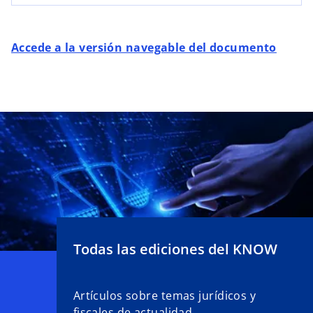
s
t
a
Accede a la versión navegable del documento
ñ
a
n
u
e
v
a
Todas las ediciones del KNOW
Artículos sobre temas jurídicos y
fiscales de actualidad.