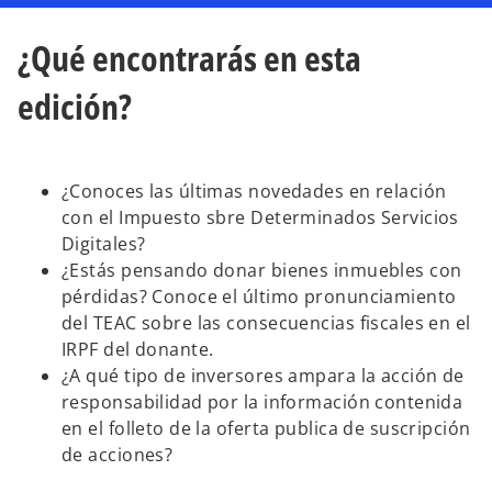
e
e
e
e
e
e
n
n
n
¿Qué encontrarás en esta
u
u
u
n
n
n
a
a
a
p
p
p
edición?
e
e
e
s
s
s
t
t
t
a
a
a
ñ
ñ
ñ
a
a
a
n
n
n
¿Conoces las últimas novedades en relación
u
u
u
e
e
e
con el Impuesto sbre Determinados Servicios
v
v
v
a
a
a
Digitales?
¿Estás pensando donar bienes inmuebles con
pérdidas? Conoce el último pronunciamiento
del TEAC sobre las consecuencias fiscales en el
IRPF del donante.
¿A qué tipo de inversores ampara la acción de
responsabilidad por la información contenida
en el folleto de la oferta publica de suscripción
de acciones?