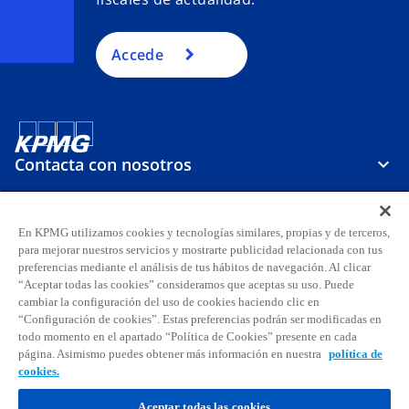
Accede
Contacta con nosotros
Sobre KPMG
En KPMG utilizamos cookies y tecnologías similares, propias y de terceros,
para mejorar nuestros servicios y mostrarte publicidad relacionada con tus
preferencias mediante el análisis de tus hábitos de navegación. Al clicar
Carreras
“Aceptar todas las cookies” consideramos que aceptas su uso. Puede
cambiar la configuración del uso de cookies haciendo clic en
s
s
s
s
s
s
“Configuración de cookies”. Estas preferencias podrán ser modificadas en
todo momento en el apartado “Política de Cookies” presente en cada
e
e
e
e
e
e
página. Asimismo puedes obtener más información en nuestra
política de
Aviso legal
Privacidad
a
Accesibilidad
a
a
Ayuda
Glosario
a
Política de cookies
a
a
cookies.
b
b
b
b
b
b
© 2026 KPMG, S.A., sociedad anónima española y firma miembro de la
Aceptar todas las cookies