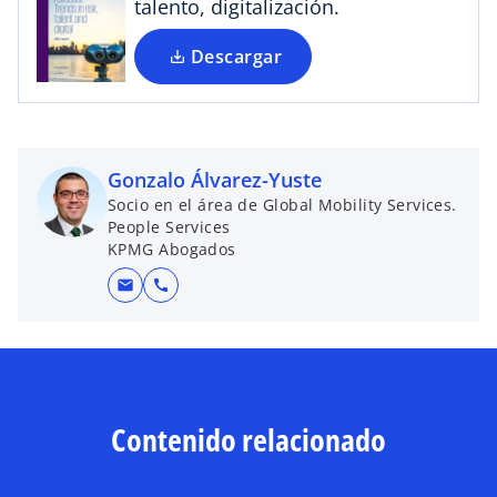
talento, digitalización.
a
p
Descargar
e
s
t
a
ñ
Gonzalo Álvarez-Yuste
a
Socio en el área de Global Mobility Services.
People Services
n
KPMG Abogados
u
e
mail
call
v
a
Contenido relacionado