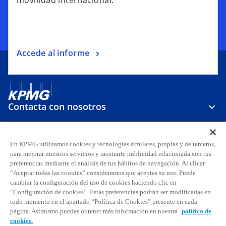
movilidad internacional.
Accede al informe
Contacta con nosotros
Sobre KPMG
En KPMG utilizamos cookies y tecnologías similares, propias y de terceros,
para mejorar nuestros servicios y mostrarte publicidad relacionada con tus
preferencias mediante el análisis de tus hábitos de navegación. Al clicar
Carreras
“Aceptar todas las cookies” consideramos que aceptas su uso. Puede
cambiar la configuración del uso de cookies haciendo clic en
“Configuración de cookies”. Estas preferencias podrán ser modificadas en
s
s
s
s
s
s
todo momento en el apartado “Política de Cookies” presente en cada
e
e
e
e
e
e
página. Asimismo puedes obtener más información en nuestra
política de
Aviso legal
Privacidad
a
Accesibilidad
a
a
Ayuda
Glosario
a
Política de cookies
a
a
cookies.