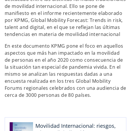
e
e
e
s
s
s
de movilidad internacional. Ello se pone de
t
t
t
a
a
a
manifiesto en el informe recientemente elaborado
ñ
ñ
ñ
a
a
a
por KPMG, Global Mobility Forecast: Trends in risk,
n
n
n
u
u
u
talent and digital, en el que se reflejan las últimas
e
e
e
v
v
v
tendencias en materia de movilidad internacional
a
a
a
En este documento KPMG pone el foco en aquellos
aspectos que más han impactado en la movilidad
de personas en el año 2020 como consecuencia de
s
la situación tan especial de pandemia vivida. En el
e
mismo se analizan las respuestas dadas a una
a
encuesta realizada en los tres Global Mobility
b
Forums regionales celebrados con una audiencia de
r
cerca de 3000 personas de 80 países.
e
e
n
u
Movilidad Internacional: riesgos,
n