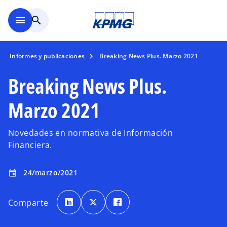
Saltar al contenido principal
menu
search
Informes y publicaciones
Breaking News Plus. Marzo 2021
Breaking News Plus.
Marzo 2021
Novedades en normativa de Información
Financiera.
24/marzo/2021
event
s
s
s
e
e
e
Comparte
a
a
a
b
b
b
r
r
r
e
e
e