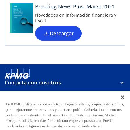
n
Breaking News Plus. Marzo 2021
u
Novedades en información financiera y
n
fiscal
a
p
Descargar
e
s
t
a
ñ
a
n
Contacta con nosotros
u
e
v
Sobre KPMG
En KPMG utilizamos cookies y tecnologías similares, propias y de terceros,
a
para mejorar nuestros servicios y mostrarte publicidad relacionada con tus
preferencias mediante el análisis de tus hábitos de navegación. Al clicar
Carreras
“Aceptar todas las cookies” consideramos que aceptas su uso. Puede
cambiar la configuración del uso de cookies haciendo clic en