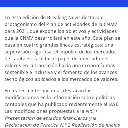
e
e
e
n
n
n
u
u
u
n
n
n
a
a
a
En esta edición de Breaking News destaca el
p
p
p
e
e
e
protagonismo del Plan de actividades de la CNMV
s
s
s
t
t
t
para 2021, que expone los objetivos y actividades
a
a
a
ñ
ñ
ñ
que la CNMV desarrollará en este año. Este plan se
a
a
a
n
n
n
basa en cuatro grandes líneas estratégicas: una
u
u
u
e
e
e
supervisión rigurosa, el impulso de los mercados
v
v
v
a
a
a
de capitales, facilitar el papel del mercado de
valores en la transición hacia una economía más
sostenible e inclusiva y el fomento de los avances
tecnológicos aplicados a los mercados de valores.
En materia internacional, destacan las
modificaciones en la información sobre políticas
contables que ha publicado recientemente el IASB.
Las modificaciones propuestas a la
NIC 1
Presentación de estados financieros y la
Declaración de Práctica N.º 2 Realización de Juicios