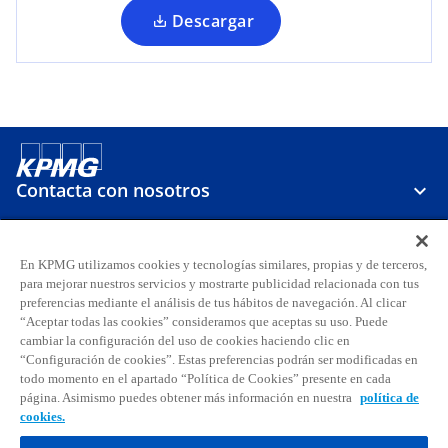
p
Descargar
e
s
t
a
ñ
a
n
Contacta con nosotros
u
e
v
Sobre KPMG
En KPMG utilizamos cookies y tecnologías similares, propias y de terceros,
a
para mejorar nuestros servicios y mostrarte publicidad relacionada con tus
preferencias mediante el análisis de tus hábitos de navegación. Al clicar
Carreras
“Aceptar todas las cookies” consideramos que aceptas su uso. Puede
cambiar la configuración del uso de cookies haciendo clic en
“Configuración de cookies”. Estas preferencias podrán ser modificadas en
s
s
s
s
s
s
todo momento en el apartado “Política de Cookies” presente en cada
e
e
e
e
e
e
página. Asimismo puedes obtener más información en nuestra
política de
Aviso legal
Privacidad
a
Accesibilidad
a
a
Ayuda
Glosario
a
Política de cookies
a
a
cookies.
b
b
b
b
b
b