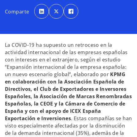
s
s
s
e
e
e
Comparte
a
a
a
b
b
b
r
r
r
e
e
e
e
e
e
n
n
n
u
u
u
n
n
n
a
a
a
La COVID-19 ha supuesto un retroceso en la
p
p
p
e
e
e
actividad internacional de las empresas españolas
s
s
s
t
t
t
con intereses en el extranjero, según el estudio
a
a
a
ñ
ñ
ñ
“Expansión internacional de la empresa española:
a
a
a
n
n
n
un nuevo escenario global”, elaborado por
KPMG
u
u
u
e
e
e
en colaboración con la Asociación Española de
v
v
v
a
a
a
Directivos, el Club de Exportadores e Inversores
Españoles, la Asociación de Marcas Renombradas
Españolas, la CEOE y la Cámara de Comercio de
España y con el apoyo de ICEX España
Exportación e Inversiones
. Estas compañías se han
visto especialmente afectadas por la disminución
de la demanda internacional (35%), además de la