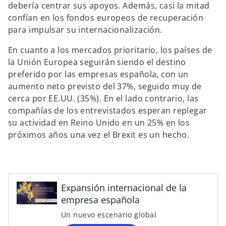
debería centrar sus apoyos. Además, casi la mitad
confían en los fondos europeos de recuperación
para impulsar su internacionalización.
En cuanto a los mercados prioritario, los países de
la Unión Europea seguirán siendo el destino
preferido por las empresas española, con un
aumento neto previsto del 37%, seguido muy de
s
cerca por EE.UU. (35%). En el lado contrario, las
e
compañías de los entrevistados esperan replegar
a
su actividad en Reino Unido en un 25% en los
b
próximos años una vez el Brexit es un hecho.
r
e
e
n
Expansión internacional de la
u
empresa española
n
Un nuevo escenario global
a