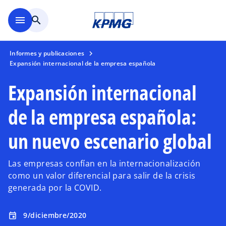
Saltar al contenido principal
menu
search
Informes y publicaciones
Expansión internacional de la empresa española
Expansión internacional
de la empresa española:
un nuevo escenario global
Las empresas confían en la internacionalización
como un valor diferencial para salir de la crisis
generada por la COVID.
9/diciembre/2020
event