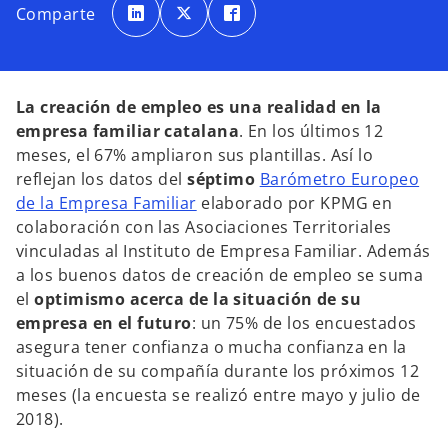
e
e
e
Comparte
a
a
a
b
b
b
r
r
r
e
e
e
e
e
e
n
n
n
u
u
u
n
n
n
La creación de empleo es una realidad en la
a
a
a
p
p
p
empresa familiar catalana
. En los últimos 12
e
e
e
s
s
s
meses, el 67% ampliaron sus plantillas. Así lo
t
t
t
a
a
a
reflejan los datos del
séptimo
Barómetro Europeo
ñ
ñ
ñ
a
a
a
de la Empresa Familiar
elaborado por KPMG en
n
n
n
u
u
u
colaboración con las Asociaciones Territoriales
e
e
e
v
v
v
vinculadas al Instituto de Empresa Familiar. Además
a
a
a
a los buenos datos de creación de empleo se suma
el
optimismo acerca de la situación de su
empresa en el futuro
: un 75% de los encuestados
asegura tener confianza o mucha confianza en la
situación de su compañía durante los próximos 12
meses (la encuesta se realizó entre mayo y julio de
2018).