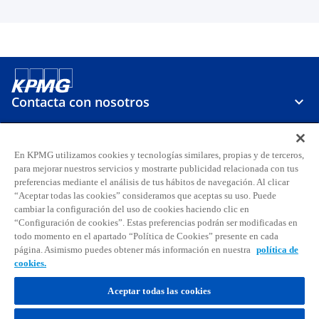
Contacta con nosotros
Sobre KPMG
En KPMG utilizamos cookies y tecnologías similares, propias y de terceros,
para mejorar nuestros servicios y mostrarte publicidad relacionada con tus
preferencias mediante el análisis de tus hábitos de navegación. Al clicar
Carreras
“Aceptar todas las cookies” consideramos que aceptas su uso. Puede
cambiar la configuración del uso de cookies haciendo clic en
s
s
s
s
s
s
“Configuración de cookies”. Estas preferencias podrán ser modificadas en
todo momento en el apartado “Política de Cookies” presente en cada
e
e
e
e
e
e
página. Asimismo puedes obtener más información en nuestra
política de
Aviso legal
Privacidad
a
Accesibilidad
a
a
Ayuda
Glosario
a
Política de cookies
a
a
cookies.
b
b
b
b
b
b
© 2026 KPMG, S.A., sociedad anónima española y firma miembro de la
r
r
r
r
r
r
Aceptar todas las cookies
organización global de KPMG de firmas miembro independientes
e
e
e
e
e
e
afiliadas a KPMG International Limited, sociedad inglesa limitada por