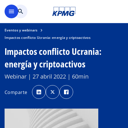
Saltar al contenido principal
menu
search
Eventos y webinars
Impactos conflicto Ucrania: energía y criptoactivos
Impactos conflicto Ucrania:
energía y criptoactivos
Webinar | 27 abril 2022 | 60min
s
s
s
e
e
e
Comparte
a
a
a
b
b
b
r
r
r
e
e
e
e
e
e
n
n
n
u
u
u
n
n
n
a
a
a
p
p
p
e
e
e