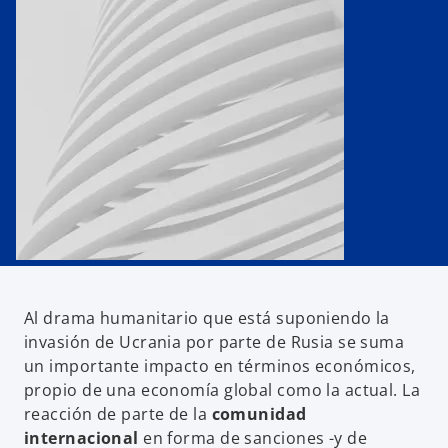
s
s
s
t
t
t
a
a
a
ñ
ñ
ñ
a
a
a
n
n
n
u
u
u
e
e
e
v
v
v
a
a
a
Al drama humanitario que está suponiendo la
invasión de Ucrania por parte de Rusia se suma
un importante impacto en términos económicos,
propio de una economía global como la actual. La
reacción de parte de la
comunidad
internacional
en forma de sanciones -y de