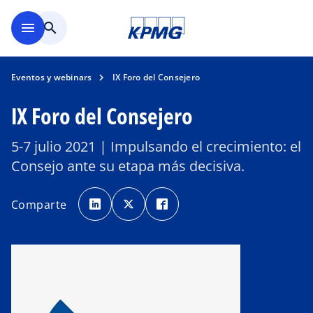
Saltar al contenido principal
menu
search
Eventos y webinars
IX Foro del Consejero
IX Foro del Consejero
5-7 julio 2021 | Impulsando el crecimiento: el
Consejo ante su etapa más decisiva.
s
s
s
e
e
e
Comparte
a
a
a
b
b
b
r
r
r
e
e
e
e
e
e
n
n
n
u
u
u
n
n
n
a
a
a
p
p
p
e
e
e
s
s
s
t
t
t