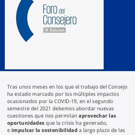
a
a
a
ñ
ñ
ñ
a
a
a
n
n
n
u
u
u
e
e
e
v
v
v
a
a
a
Tras unos meses en los que el trabajo del Consejo
ha estado marcado por los múltiples impactos
ocasionados por la COVID-19, en el segundo
semestre del 2021 debemos abordar nuevas
cuestiones que nos permitan
aprovechar las
oportunidades
que la crisis ha generado,
e
impulsar la sostenibilidad
a largo plazo de las