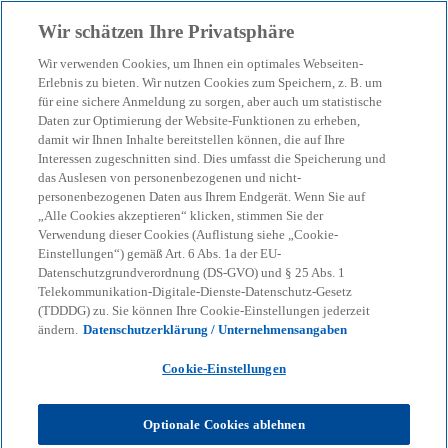
Zurück zur Inhaltsseite
Wir schätzen Ihre Privatsphäre
menu
search
Wir verwenden Cookies, um Ihnen ein optimales Webseiten-
Erlebnis zu bieten. Wir nutzen Cookies zum Speichern, z. B. um
KPMG Transparenzbericht
für eine sichere Anmeldung zu sorgen, aber auch um statistische
Daten zur Optimierung der Website-Funktionen zu erheben,
damit wir Ihnen Inhalte bereitstellen können, die auf Ihre
für 2023
Interessen zugeschnitten sind. Dies umfasst die Speicherung und
das Auslesen von personenbezogenen und nicht-
personenbezogenen Daten aus Ihrem Endgerät. Wenn Sie auf
Der Transparenzbericht informiert über die
„Alle Cookies akzeptieren“ klicken, stimmen Sie der
Qualitätssicherungssysteme von KPMG.
Verwendung dieser Cookies (Auflistung siehe „Cookie-
Einstellungen“) gemäß Art. 6 Abs. 1a der EU-
Datenschutzgrundverordnung (DS-GVO) und § 25 Abs. 1
Telekommunikation-Digitale-Dienste-Datenschutz-Gesetz
KPMG
Über KPMG
KPMG Transparenzberichte
(TDDDG) zu. Sie können Ihre Cookie-Einstellungen jederzeit
KPMG Transparenzbericht für 2023
ändern.
Datenschutzerklärung / Unternehmensangaben
Cookie-Einstellungen
Transparenzbericht der KPMG AG
Wirtschaftsprüfungsgesellschaft
Optionale Cookies ablehnen
Der KPMG Transparenzbericht für das Kalenderjahr