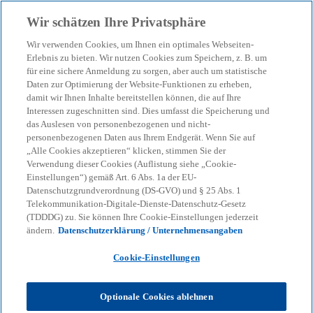
Zurück zur Inhaltsseite
Wir schätzen Ihre Privatsphäre
menu
search
Wir verwenden Cookies, um Ihnen ein optimales Webseiten-
Erlebnis zu bieten. Wir nutzen Cookies zum Speichern, z. B. um
Wenn die Kollegin
für eine sichere Anmeldung zu sorgen, aber auch um statistische
Daten zur Optimierung der Website-Funktionen zu erheben,
damit wir Ihnen Inhalte bereitstellen können, die auf Ihre
Spitzensportlerin ist
Interessen zugeschnitten sind. Dies umfasst die Speicherung und
das Auslesen von personenbezogenen und nicht-
personenbezogenen Daten aus Ihrem Endgerät. Wenn Sie auf
„Alle Cookies akzeptieren“ klicken, stimmen Sie der
14-09-2022
event
Verwendung dieser Cookies (Auflistung siehe „Cookie-
Einstellungen“) gemäß Art. 6 Abs. 1a der EU-
w
w
w
i
i
i
Datenschutzgrundverordnung (DS-GVO) und § 25 Abs. 1
Share
r
r
r
Telekommunikation-Digitale-Dienste-Datenschutz-Gesetz
d
d
d
i
i
i
(TDDDG) zu. Sie können Ihre Cookie-Einstellungen jederzeit
n
n
n
ändern.
Datenschutzerklärung / Unternehmensangaben
e
e
e
i
i
i
n
n
n
KPMG
Themen
Sustainable Transformation
e
e
e
Cookie-Einstellungen
r
r
r
Wenn die Kollegin Spitzensportlerin ist
n
n
n
e
e
e
u
u
u
Optionale Cookies ablehnen
e
e
e
Ihre Karriere ist beeindruckend. Vor mehr als 20
n
n
n