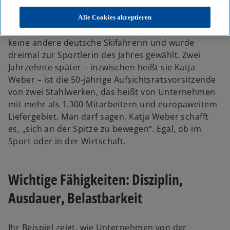
R
R
R
Jahren war Katja Seizinger die erfolgreichste
e
e
e
g
g
g
Skifahrerin ihrer Zeit. Sie gewann drei olympische
Alle Cookies akzeptieren
i
i
i
s
s
s
Goldmedaillen, sammelte so viele Weltcup-Siege wie
t
t
t
e
e
e
keine andere deutsche Skifahrerin und wurde
r
r
r
k
k
k
dreimal zur Sportlerin des Jahres gewählt. Zwei
a
a
a
r
r
r
Jahrzehnte später – inzwischen heißt sie Katja
t
t
t
e
e
e
Weber – ist die 50-jährige Aufsichtsratsvorsitzende
g
g
g
e
e
e
von zwei Stahlwerken, das heißt von Unternehmen
ö
ö
ö
f
f
f
mit mehr als 1.300 Mitarbeitern und europaweitem
f
f
f
n
n
n
Liefergebiet. Man darf sagen, Katja Weber schafft
e
e
e
t
t
t
es, „sich an der Spitze zu bewegen“. Egal, ob im
Sport oder in der Wirtschaft.
Wichtige Fähigkeiten: Disziplin,
Ausdauer, Belastbarkeit
Ihr Beispiel zeigt, wie Unternehmen von der