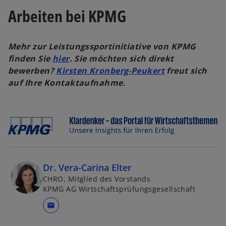
Arbeiten bei KPMG
Mehr zur Leistungssportinitiative von KPMG
w
finden Sie
hier
. Sie möchten sich direkt
i
w
bewerben?
Kirsten Kronberg-Peukert
freut sich
r
i
auf Ihre Kontaktaufnahme.
d
r
i
d
n
i
e
n
i
e
n
i
e
n
Dr. Vera-Carina Elter
r
e
CHRO, Mitglied des Vorstands
KPMG AG Wirtschaftsprüfungsgesellschaft
n
r
e
n
mail
u
e