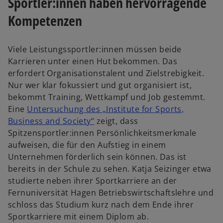
Sportler:innen haben hervorragende
Kompetenzen
Viele Leistungssportler:innen müssen beide
Karrieren unter einen Hut bekommen. Das
erfordert Organisationstalent und Zielstrebigkeit.
Nur wer klar fokussiert und gut organisiert ist,
bekommt Training, Wettkampf und Job gestemmt.
Eine
Untersuchung des „Institute for Sports,
w
Business and Society“
zeigt, dass
i
Spitzensportler:innen Persönlichkeitsmerkmale
r
aufweisen, die für den Aufstieg in einem
d
Unternehmen förderlich sein können. Das ist
i
bereits in der Schule zu sehen. Katja Seizinger etwa
n
studierte neben ihrer Sportkarriere an der
e
Fernuniversität Hagen Betriebswirtschaftslehre und
i
schloss das Studium kurz nach dem Ende ihrer
n
Sportkarriere mit einem Diplom ab.