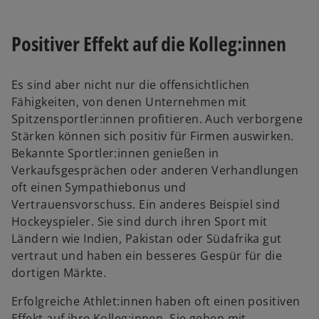
e
r
Positiver Effekt auf die Kolleg:innen
n
e
u
Es sind aber nicht nur die offensichtlichen
e
Fähigkeiten, von denen Unternehmen mit
n
Spitzensportler:innen profitieren. Auch verborgene
R
Stärken können sich positiv für Firmen auswirken.
e
Bekannte Sportler:innen genießen in
g
Verkaufsgesprächen oder anderen Verhandlungen
i
oft einen Sympathiebonus und
s
Vertrauensvorschuss. Ein anderes Beispiel sind
t
Hockeyspieler. Sie sind durch ihren Sport mit
e
Ländern wie Indien, Pakistan oder Südafrika gut
r
vertraut und haben ein besseres Gespür für die
k
dortigen Märkte.
a
r
Erfolgreiche Athlet:innen haben oft einen positiven
t
Effekt auf ihre Kolleg:innen. Sie gehen mit