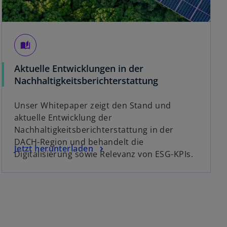
auto_stories
Aktuelle Entwicklungen in der
w
Nachhaltigkeitsberichterstattung
i
r
Unser Whitepaper zeigt den Stand und
d
aktuelle Entwicklung der
i
Nachhaltigkeitsberichterstattung in der
n
DACH-Region und behandelt die
w
Jetzt herunterladen
e
Digitalisierung sowie Relevanz von ESG-KPIs.
i
i
r
n
d
e
i
r
n
n
e
e