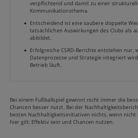
k
k
k
verpflichtend und damit zu einer strukture
a
a
a
r
r
r
Kommunikationsthema.
t
t
t
e
e
e
g
g
g
Entscheidend ist eine saubere doppelte Wese
e
e
e
ö
ö
ö
tatsächlichen Auswirkungen des Clubs als au
f
f
f
f
f
f
abbildet.
n
n
n
e
e
e
t
t
t
Erfolgreiche CSRD‑Berichte entstehen nur, 
Datenprozesse und Strategie integriert wird
Betrieb läuft.
Bei einem Fußballspiel gewinnt nicht immer die bes
Chancen besser nutzt. Bei der Nachhaltigkeitsberich
besten Nachhaltigkeitsinitiativen nichts, wenn nicht
hier gilt: Effektiv sein und Chancen nutzen.