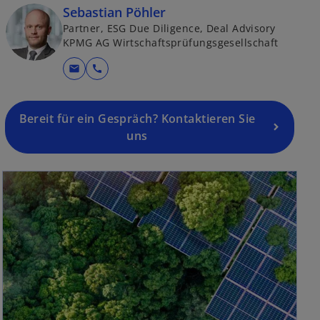
Sebastian Pöhler
Partner, ESG Due Diligence, Deal Advisory
KPMG AG Wirtschaftsprüfungsgesellschaft
mail
call
Bereit für ein Gespräch? Kontaktieren Sie
uns
wird in einer neuen Registerkarte geöffnet