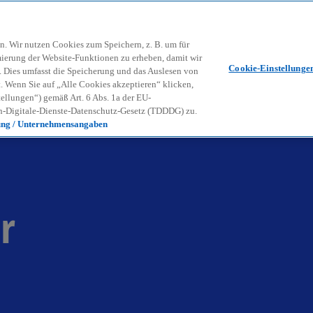
Zurück zur Inhaltsseite
Kon
contact_mail
n. Wir nutzen Cookies zum Speichern, z. B. um für
mierung der Website-Funktionen zu erheben, damit wir
Cookie-Einstellunge
nd. Dies umfasst die Speicherung und das Auslesen von
Wenn Sie auf „Alle Cookies akzeptieren“ klicken,
ellungen“) gemäß Art. 6 Abs. 1a der EU-
-Digitale-Dienste-Datenschutz-Gesetz (TDDDG) zu.
ung / Unternehmensangaben
r