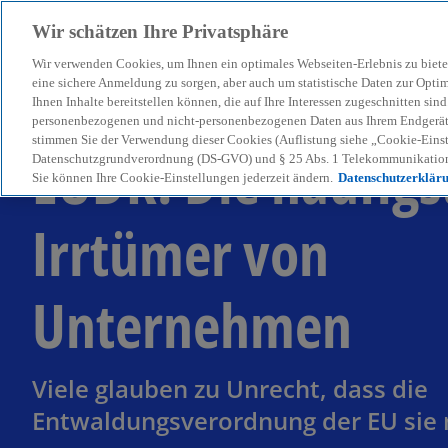
Wir schätzen Ihre Privatsphäre
Wir verwenden Cookies, um Ihnen ein optimales Webseiten-Erlebnis zu biete
menu
eine sichere Anmeldung zu sorgen, aber auch um statistische Daten zur Opti
Ihnen Inhalte bereitstellen können, die auf Ihre Interessen zugeschnitten si
personenbezogenen und nicht-personenbezogenen Daten aus Ihrem Endgerät. 
stimmen Sie der Verwendung dieser Cookies (Auflistung siehe „Cookie-Einst
EUDR: Die häufigs
Datenschutzgrundverordnung (DS-GVO) und § 25 Abs. 1 Telekommunikation
Sie können Ihre Cookie-Einstellungen jederzeit ändern.
Datenschutzerklär
Irrtümer von
Unternehmen
Viele glauben zu Unrecht, dass die
Entwaldungsverordnung der EU sie ni