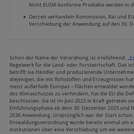
f
f
f
Nicht EUDR-konforme Produkte werden in de
n
n
n
e
e
e
t
t
t
Derzeit verhandeln Kommission, Rat und EU
Verschiebung der Anwendung auf den 30. 
Schon der Name der Verordnung ist irreführend. „
E
Regelwerk für die Land- oder Forstwirtschaft. Das ist
betrifft sie Händler und produzierende Unternehme
diejenigen, die mit Rohstoffen und Erzeugnissen ha
meist außerhalb Europas – Flächen entwaldet word
des Klimaschutzes zu verhindern, hat die EU die De
beschlossen. Sie ist im Juni 2023 in Kraft getreten 
Einführungsphase ab dem 30. Dezember 2025 und fü
2026 Anwendung. Ursprünglich war der Start schon
Entwaldungsverordnung wurde bereits einmal um ein
Institutionen über eine Verschiebung um ein weiter