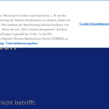
Zurück zur Inhaltsseite
Kon
contact_mail
n. Wir nutzen Cookies zum Speichern, z. B. um für
mierung der Website-Funktionen zu erheben, damit wir
Cookie-Einstellunge
nd. Dies umfasst die Speicherung und das Auslesen von
Wenn Sie auf „Alle Cookies akzeptieren“ klicken,
ellungen“) gemäß Art. 6 Abs. 1a der EU-
ten
-Digitale-Dienste-Datenschutz-Gesetz (TDDDG) zu.
ung / Unternehmensangaben
cht betrifft.