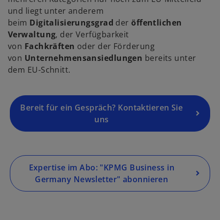
e
und liegt unter anderem
r
beim
Digitalisierungsgrad
der
öffentlichen
n
Verwaltung
, der Verfügbarkeit
e
von
Fachkräften
oder der Förderung
u
von
Unternehmensansiedlungen
bereits unter
e
dem EU-Schnitt.
n
R
e
g
Bereit für ein Gespräch? Kontaktieren Sie
is
uns
t
e
r
k
Expertise im Abo: "KPMG Business in
a
Germany Newsletter" abonnieren
r
t
e