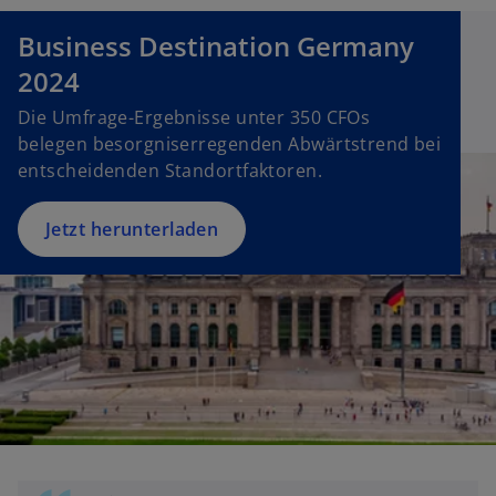
r
Business Destination Germany
n
e
2024
u
Die Umfrage-Ergebnisse unter 350 CFOs
e
belegen besorgniserregenden Abwärtstrend bei
n
entscheidenden Standortfaktoren.
R
e
g
Jetzt herunterladen
is
t
e
r
k
a
r
t
e
g