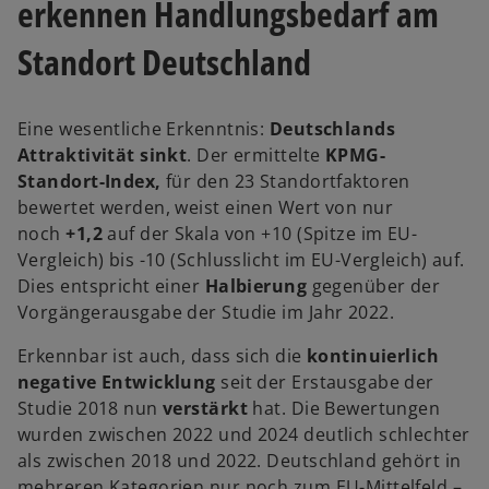
erkennen Handlungsbedarf am
Standort Deutschland
Eine wesentliche Erkenntnis:
Deutschlands
Attraktivität sinkt
. Der ermittelte
KPMG-
Standort-Index,
für den 23 Standortfaktoren
bewertet werden, weist einen Wert von nur
noch
+1,2
auf der Skala von +10 (Spitze im EU-
Vergleich) bis -10 (Schlusslicht im EU-Vergleich) auf.
w
Dies entspricht einer
Halbierung
gegenüber der
ir
Vorgängerausgabe der Studie im Jahr 2022.
d
Erkennbar ist auch, dass sich die
kontinuierlich
i
negative Entwicklung
seit der Erstausgabe der
n
Studie 2018 nun
verstärkt
hat. Die Bewertungen
e
wurden zwischen 2022 und 2024 deutlich schlechter
i
als zwischen 2018 und 2022. Deutschland gehört in
n
mehreren Kategorien nur noch zum EU-Mittelfeld –