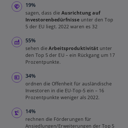
19%
sagen, dass die
Ausrichtung auf
Investorenbedürfnisse
unter den Top
5 der EU liegt. 2022 waren es 32
55%
w
sehen die
Arbeitsproduktivität
unter
ir
den Top 5 der EU – ein Rückgang um 17
d
Prozentpunkte.
i
n
34%
e
ordnen die Offenheit für ausländische
i
Investoren in die EU-Top-5 ein – 16
n
Prozentpunkte weniger als 2022.
e
r
14%
n
rechnen die Förderungen für
e
Ansiedlungen/Erweiterungen der Top 5