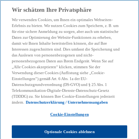
Zurück zur Inhaltsseite
Wir schätzen Ihre Privatsphäre
menu
search
Wir verwenden Cookies, um Ihnen ein optimales Webseiten-
Erlebnis zu bieten. Wir nutzen Cookies zum Speichern, z. B. um
Business Destination
für eine sichere Anmeldung zu sorgen, aber auch um statistische
Daten zur Optimierung der Website-Funktionen zu erheben,
damit wir Ihnen Inhalte bereitstellen können, die auf Ihre
Germany 2024
Interessen zugeschnitten sind. Dies umfasst die Speicherung und
das Auslesen von personenbezogenen und nicht-
personenbezogenen Daten aus Ihrem Endgerät. Wenn Sie auf
Internationale Investoren sehen Chancen am
„Alle Cookies akzeptieren“ klicken, stimmen Sie der
Wirtschaftsstandort Deutschland, bemängeln aber
Verwendung dieser Cookies (Auflistung siehe „Cookie-
Einstellungen“) gemäß Art. 6 Abs. 1a der EU-
zugleich sich verschlechternde Standortfaktoren
Datenschutzgrundverordnung (DS-GVO) und § 25 Abs. 1
Telekommunikation-Digitale-Dienste-Datenschutz-Gesetz
(TDDDG) zu. Sie können Ihre Cookie-Einstellungen jederzeit
KPMG
Themen
Geopolitics & Defence
ändern.
Datenschutzerklärung / Unternehmensangaben
Business Destination Germany 2024
Cookie-Einstellungen
Eine aktuelle Ausgane mit frischen
Umfrageergebnissen der KPMG-Studie finden Sie
Optionale Cookies ablehnen