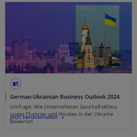
g
e
ö
ff
n
e
t
w
ir
auto_stories
d
German-Ukrainian Business Outlook 2024
i
n
Umfrage: Wie Unternehmen Geschäftsklima
e
sowie Chancen und Hürden in der Ukraine
Jetzt herunterladen
i
bewerten
n
e