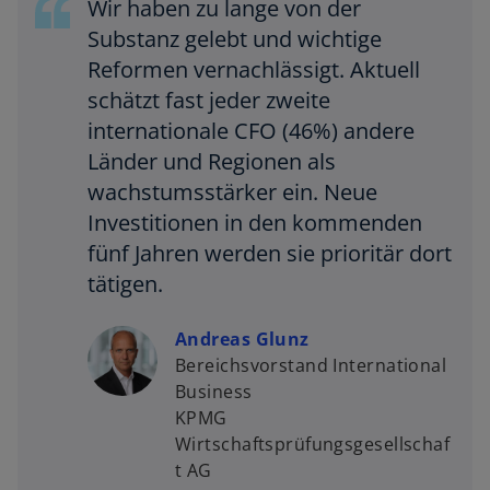
Wir haben zu lange von der
e
Substanz gelebt und wichtige
ö
Reformen vernachlässigt. Aktuell
ff
schätzt fast jeder zweite
n
internationale CFO (46%) andere
e
t
Länder und Regionen als
wachstumsstärker ein. Neue
Investitionen in den kommenden
fünf Jahren werden sie prioritär dort
tätigen.
Andreas Glunz
Bereichsvorstand International
Business
KPMG
Wirtschaftsprüfungsgesellschaf
t AG