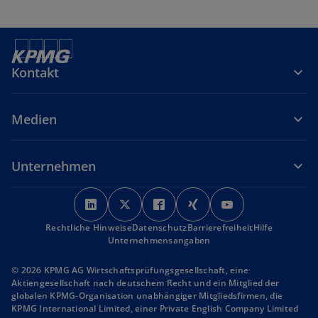
Kontakt
Medien
Unternehmen
w
w
w
w
w
i
i
i
i
i
Rechtliche Hinweise
r
Datenschutz
r
r
Barrierefreiheit
r
r
Hilfe
Unternehmensangaben
d
d
d
d
d
i
i
i
i
i
© 2026 KPMG AG Wirtschaftsprüfungsgesellschaft, eine
n
n
n
n
n
Aktiengesellschaft nach deutschem Recht und ein Mitglied der
globalen KPMG-Organisation unabhängiger Mitgliedsfirmen, die
e
e
e
e
e
KPMG International Limited, einer Private English Company Limited
i
i
i
i
i