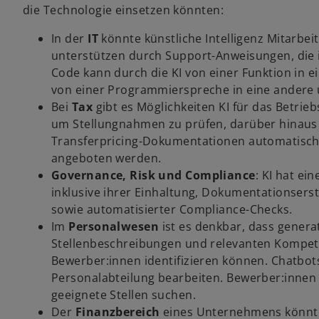
die Technologie einsetzen könnten:
In der
IT
könnte künstliche Intelligenz Mitarbe
unterstützen durch Support-Anweisungen, die i
Code kann durch die KI von einer Funktion in 
von einer Programmierspreche in eine andere 
Bei
Tax
gibt es Möglichkeiten KI für das Betri
um Stellungnahmen zu prüfen, darüber hinaus
Transferpricing-Dokumentationen automatisch e
angeboten werden.
Governance, Risk und Compliance
: KI hat ei
inklusive ihrer Einhaltung, Dokumentationsers
sowie automatisierter Compliance-Checks.
Im
Personalwesen
ist es denkbar, dass gener
Stellenbeschreibungen und relevanten Kompete
Bewerber:innen identifizieren können. Chatbot
Personalabteilung bearbeiten. Bewerber:innen 
geeignete Stellen suchen.
Der
Finanzbereich
eines Unternehmens könnte 