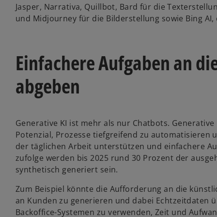
f
f
f
Jasper, Narrativa, Quillbot, Bard für die Texterste
n
n
n
e
e
e
und Midjourney für die Bilderstellung sowie Bing AI,
t
t
t
Einfachere Aufgaben an die
abgeben
Generative KI ist mehr als nur Chatbots. Generati
Potenzial, Prozesse tiefgreifend zu automatisieren 
der täglichen Arbeit unterstützen und einfachere 
zufolge werden bis 2025 rund 30 Prozent der ausg
synthetisch generiert sein.
Zum Beispiel könnte die Aufforderung an die künstlic
an Kunden zu generieren und dabei Echtzeitdaten 
Backoffice-Systemen zu verwenden, Zeit und Aufwand