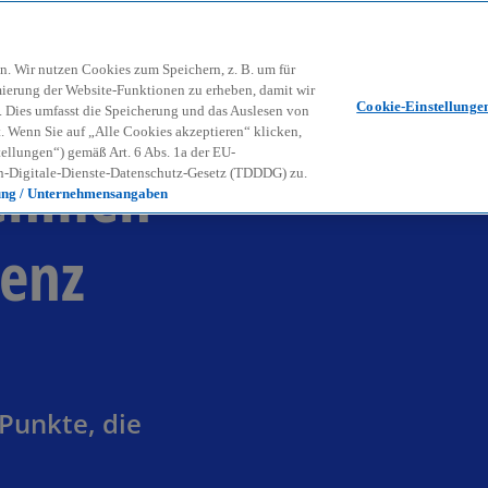
Zurück zur Inhaltsseite
Kon
contact_mail
n. Wir nutzen Cookies zum Speichern, z. B. um für
mierung der Website-Funktionen zu erheben, damit wir
Cookie-Einstellunge
nd. Dies umfasst die Speicherung und das Auslesen von
Wenn Sie auf „Alle Cookies akzeptieren“ klicken,
ellungen“) gemäß Art. 6 Abs. 1a der EU-
nehmen
-Digitale-Dienste-Datenschutz-Gesetz (TDDDG) zu.
ung / Unternehmensangaben
genz
 Punkte, die