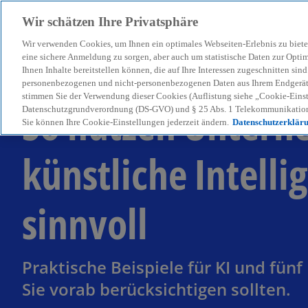
Wir schätzen Ihre Privatsphäre
Wir verwenden Cookies, um Ihnen ein optimales Webseiten-Erlebnis zu biete
menu
eine sichere Anmeldung zu sorgen, aber auch um statistische Daten zur Opti
Ihnen Inhalte bereitstellen können, die auf Ihre Interessen zugeschnitten si
personenbezogenen und nicht-personenbezogenen Daten aus Ihrem Endgerät. 
stimmen Sie der Verwendung dieser Cookies (Auflistung siehe „Cookie-Einst
So nutzen Unter
Datenschutzgrundverordnung (DS-GVO) und § 25 Abs. 1 Telekommunikation
Sie können Ihre Cookie-Einstellungen jederzeit ändern.
Datenschutzerklär
künstliche Intelli
sinnvoll
Praktische Beispiele für KI und fünf
Sie vorab berücksichtigen sollten.