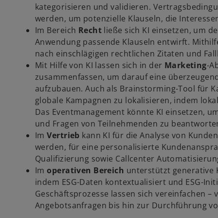
kategorisieren und validieren. Vertragsbedin
werden, um potenzielle Klauseln, die Interessen
Im Bereich
Recht
ließe sich KI einsetzen, um d
Anwendung passende Klauseln entwirft. Mithilfe 
nach einschlägigen rechtlichen Zitaten und Fal
Mit Hilfe von KI lassen sich in der
Marketing
-A
zusammenfassen, um darauf eine überzeugen
aufzubauen. Auch als Brainstorming-Tool für Kam
globale Kampagnen zu lokalisieren, indem loka
Das Eventmanagement könnte KI einsetzen, um 
und Fragen von Teilnehmenden zu beantworte
Im
Vertrieb
kann KI für die Analyse von Kunde
werden, für eine personalisierte Kundenanspra
Qualifizierung sowie Callcenter Automatisierung
Im
operativen Bereich
unterstützt generative K
indem ESG-Daten kontextualisiert und ESG-Init
Geschäftsprozesse lassen sich vereinfachen – 
Angebotsanfragen bis hin zur Durchführung v