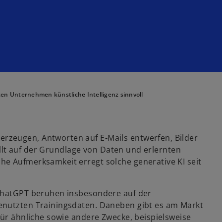
en Unternehmen künstliche Intelligenz sinnvoll
rzeugen, Antworten auf E-Mails entwerfen, Bilder
ellt auf der Grundlage von Daten und erlernten
e Aufmerksamkeit erregt solche generative KI seit
 ChatGPT beruhen insbesondere auf der
enutzten Trainingsdaten. Daneben gibt es am Markt
für ähnliche sowie andere Zwecke, beispielsweise