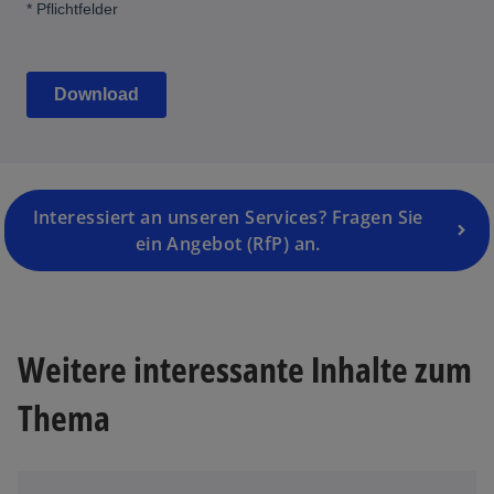
r
n
e
u
e
n
R
e
g
Interessiert an unseren Services? Fragen Sie
is
ein Angebot (RfP) an.
t
e
w
r
ir
k
Weitere interessante Inhalte zum
d
a
i
r
Thema
n
t
e
e
i
g