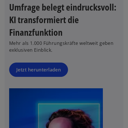
n
e
Umfrage belegt eindrucksvoll:
e
ö
r
KI transformiert die
ff
n
n
e
Finanzfunktion
e
u
t
e
Mehr als 1.000 Führungskräfte weltweit geben
n
exklusiven Einblick.
R
e
g
Jetzt herunterladen
is
t
e
r
k
a
r
t