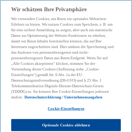
Zurück zur Inhaltsseite
Wir schätzen Ihre Privatsphäre
menu
search
Wir verwenden Cookies, um Ihnen ein optimales Webseiten-
Erlebnis zu bieten. Wir nutzen Cookies zum Speichern, z. B. um
Generative KI in der
für eine sichere Anmeldung zu sorgen, aber auch um statistische
Daten zur Optimierung der Website-Funktionen zu erheben,
damit wir Ihnen Inhalte bereitstellen können, die auf Ihre
deutschen Wirtschaft 2026
Interessen zugeschnitten sind. Dies umfasst die Speicherung und
das Auslesen von personenbezogenen und nicht-
(Transport & Logistik)
personenbezogenen Daten aus Ihrem Endgerät. Wenn Sie auf
„Alle Cookies akzeptieren“ klicken, stimmen Sie der
Verwendung dieser Cookies (Auflistung siehe „Cookie-
Einstellungen“) gemäß Art. 6 Abs. 1a der EU-
Erfahren Sie in unserem Branchenreport, wie
Datenschutzgrundverordnung (DS-GVO) und § 25 Abs. 1
Unternehmen im Transport- und Logistiksektor
Telekommunikation-Digitale-Dienste-Datenschutz-Gesetz
generative KI einsetzen und wo es dabei noch
(TDDDG) zu. Sie können Ihre Cookie-Einstellungen jederzeit
Potenzial gibt.
ändern.
Datenschutzerklärung / Unternehmensangaben
Cookie-Einstellungen
KPMG
Themen
KI & Digitale Transformation
Künstliche Intelligenz
Optionale Cookies ablehnen
Generative KI in der deutschen Wirtschaft 2026