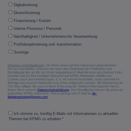
w
ir
d
i
n
e
i
n
e