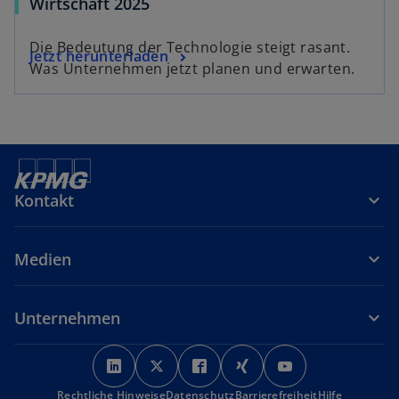
Wirtschaft 2025
Die Bedeutung der Technologie steigt rasant.
Jetzt herunterladen
Was Unternehmen jetzt planen und erwarten.
Kontakt
Medien
Unternehmen
w
w
w
w
w
i
i
i
i
i
Rechtliche Hinweise
r
Datenschutz
r
r
Barrierefreiheit
r
r
Hilfe