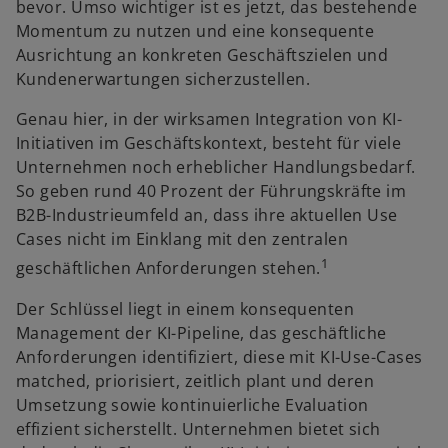
bevor. Umso wichtiger ist es jetzt, das bestehende
R
Momentum zu nutzen und eine konsequente
e
Ausrichtung an konkreten Geschäftszielen und
g
Kundenerwartungen sicherzustellen.
i
s
Genau hier, in der wirksamen Integration von KI-
t
Initiativen im Geschäftskontext, besteht für viele
e
Unternehmen noch erheblicher Handlungsbedarf.
r
So geben rund 40 Prozent der Führungskräfte im
k
B2B-Industrieumfeld an, dass ihre aktuellen Use
a
Cases nicht im Einklang mit den zentralen
r
1
geschäftlichen Anforderungen stehen.
t
e
Der Schlüssel liegt in einem konsequenten
g
Management der KI-Pipeline, das geschäftliche
e
Anforderungen identifiziert, diese mit KI-Use-Cases
ö
matched, priorisiert, zeitlich plant und deren
f
Umsetzung sowie kontinuierliche Evaluation
f
effizient sicherstellt. Unternehmen bietet sich
n