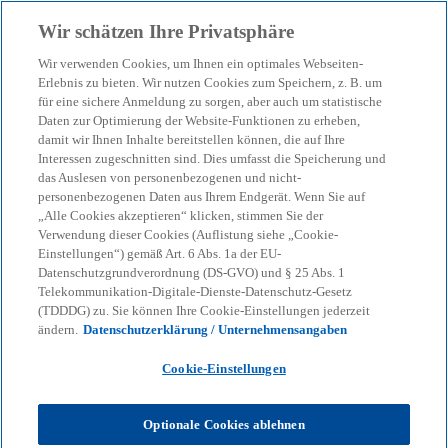
Zurück zur Inhaltsseite
Wir schätzen Ihre Privatsphäre
menu
search
Wir verwenden Cookies, um Ihnen ein optimales Webseiten-
Erlebnis zu bieten. Wir nutzen Cookies zum Speichern, z. B. um
Passgenaue KI-Pipelines
für eine sichere Anmeldung zu sorgen, aber auch um statistische
Daten zur Optimierung der Website-Funktionen zu erheben,
damit wir Ihnen Inhalte bereitstellen können, die auf Ihre
für Marketing, Vertrieb
Interessen zugeschnitten sind. Dies umfasst die Speicherung und
das Auslesen von personenbezogenen und nicht-
und Service
personenbezogenen Daten aus Ihrem Endgerät. Wenn Sie auf
„Alle Cookies akzeptieren“ klicken, stimmen Sie der
Verwendung dieser Cookies (Auflistung siehe „Cookie-
Einstellungen“) gemäß Art. 6 Abs. 1a der EU-
12-06-2025
event
Datenschutzgrundverordnung (DS-GVO) und § 25 Abs. 1
Telekommunikation-Digitale-Dienste-Datenschutz-Gesetz
w
w
w
(TDDDG) zu. Sie können Ihre Cookie-Einstellungen jederzeit
i
i
i
Share
ändern.
Datenschutzerklärung / Unternehmensangaben
r
r
r
d
d
d
i
i
i
n
n
n
Cookie-Einstellungen
e
e
e
i
i
i
n
n
n
KPMG
Themen
KI & Digitale Transformation
e
e
e
Optionale Cookies ablehnen
r
r
r
Künstliche Intelligenz
n
n
n