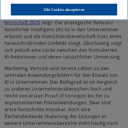
Passgenaue KI-Pipelines für Marketing, Vertrieb und Service
e
e
e
u
u
u
e
e
e
Alle Cookies akzeptieren
n
n
n
R
R
R
Unsere Studie
Generative KI in der deutschen
e
e
e
g
g
g
w
Wirtschaft 2025
zeigt: Die strategische Relevanz
i
i
i
s
s
s
i
künstlicher Intelligenz (KI) ist in den Unternehmen
t
t
t
e
e
e
r
erkannt und die Investitionsbereitschaft trotz eines
r
r
r
k
k
k
d
herausfordernden Umfelds steigt. Gleichzeitig zeigt
a
a
a
r
r
r
i
sich jedoch eine Lücke zwischen den formulierten
t
t
t
e
e
e
n
KI-Ambitionen und deren tatsächlicher Umsetzung.
g
g
g
e
e
e
e
ö
ö
ö
Marketing, Vertrieb und Service zählen zu den
f
f
f
i
f
f
f
zentralen Anwendungsfeldern für den Einsatz von
n
n
n
n
e
e
e
KI in Unternehmen. Der Reifegrad ist im Vergleich
t
t
t
e
zu anderen Unternehmensbereichen hoch und
r
reicht von ersten Proof-of-Concepts bis hin zu
n
implementierten Pilotanwendungen. Zwar sind
e
erste Fortschritte messbar, doch eine
u
flächendeckende Skalierung der Lösungen in
e
weitere Unternehmensbereiche steht häufig noch
n