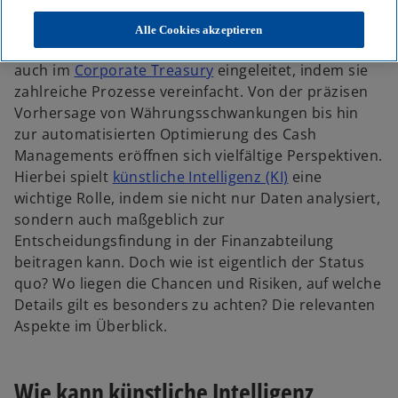
KI im Treasury: Drei praktische Einsatzgebiete im besonderen Fokus
e
e
e
u
u
u
e
e
e
Alle Cookies akzeptieren
n
n
n
R
R
R
Die Digitalisierung hat einen umfassenden Wandel
e
e
e
g
g
g
auch im
Corporate Treasury
eingeleitet, indem sie
i
i
i
s
s
s
zahlreiche Prozesse vereinfacht. Von der präzisen
t
t
t
e
e
e
Vorhersage von Währungsschwankungen bis hin
r
r
r
k
k
k
zur automatisierten Optimierung des Cash
a
a
a
r
r
r
Managements eröffnen sich vielfältige Perspektiven.
t
t
t
e
e
e
Hierbei spielt
künstliche Intelligenz (KI)
eine
g
g
g
e
e
e
wichtige Rolle, indem sie nicht nur Daten analysiert,
ö
ö
ö
f
f
f
sondern auch maßgeblich zur
f
f
f
n
n
n
Entscheidungsfindung in der Finanzabteilung
e
e
e
t
t
t
beitragen kann. Doch wie ist eigentlich der Status
quo? Wo liegen die Chancen und Risiken, auf welche
Details gilt es besonders zu achten? Die relevanten
Aspekte im Überblick.
Wie kann künstliche Intelligenz