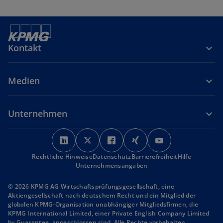
Kontakt
Medien
Unternehmen
w
w
w
w
w
i
i
i
i
i
Rechtliche Hinweise
r
Datenschutz
r
r
Barrierefreiheit
r
r
Hilfe
Unternehmensangaben
d
d
d
d
d
i
i
i
i
i
© 2026 KPMG AG Wirtschaftsprüfungsgesellschaft, eine
n
n
n
n
n
Aktiengesellschaft nach deutschem Recht und ein Mitglied der
globalen KPMG-Organisation unabhängiger Mitgliedsfirmen, die
e
e
e
e
e
KPMG International Limited, einer Private English Company Limited
i
i
i
i
i
by Guarantee, angeschlossen sind. Alle Rechte vorbehalten.