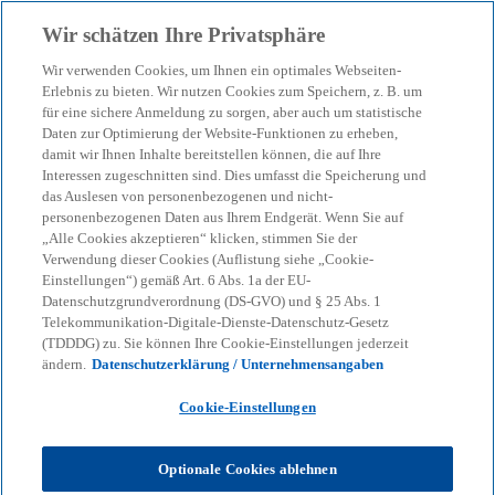
Zurück zur Inhaltsseite
Wir schätzen Ihre Privatsphäre
menu
search
Wir verwenden Cookies, um Ihnen ein optimales Webseiten-
Erlebnis zu bieten. Wir nutzen Cookies zum Speichern, z. B. um
KI im Treasury: Drei
für eine sichere Anmeldung zu sorgen, aber auch um statistische
Daten zur Optimierung der Website-Funktionen zu erheben,
damit wir Ihnen Inhalte bereitstellen können, die auf Ihre
praktische Einsatzgebiete
Interessen zugeschnitten sind. Dies umfasst die Speicherung und
das Auslesen von personenbezogenen und nicht-
im besonderen Fokus
personenbezogenen Daten aus Ihrem Endgerät. Wenn Sie auf
„Alle Cookies akzeptieren“ klicken, stimmen Sie der
Verwendung dieser Cookies (Auflistung siehe „Cookie-
Einstellungen“) gemäß Art. 6 Abs. 1a der EU-
01-02-2024
event
Datenschutzgrundverordnung (DS-GVO) und § 25 Abs. 1
Telekommunikation-Digitale-Dienste-Datenschutz-Gesetz
w
w
w
(TDDDG) zu. Sie können Ihre Cookie-Einstellungen jederzeit
i
i
i
Share
ändern.
Datenschutzerklärung / Unternehmensangaben
r
r
r
d
d
d
i
i
i
n
n
n
Cookie-Einstellungen
e
e
e
i
i
i
n
n
n
KPMG
Themen
KI & Digitale Transformation
e
e
e
Optionale Cookies ablehnen
r
r
r
Künstliche Intelligenz
n
n
n