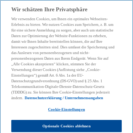
Zurück zur Inhaltsseite
Wir schätzen Ihre Privatsphäre
menu
search
Wir verwenden Cookies, um Ihnen ein optimales Webseiten-
Erlebnis zu bieten. Wir nutzen Cookies zum Speichern, z. B. um
KRITIS: Gehören Sie zur
für eine sichere Anmeldung zu sorgen, aber auch um statistische
Daten zur Optimierung der Website-Funktionen zu erheben,
damit wir Ihnen Inhalte bereitstellen können, die auf Ihre
kritischen Infrastruktur
Interessen zugeschnitten sind. Dies umfasst die Speicherung und
das Auslesen von personenbezogenen und nicht-
und wissen es nicht?
personenbezogenen Daten aus Ihrem Endgerät. Wenn Sie auf
„Alle Cookies akzeptieren“ klicken, stimmen Sie der
Verwendung dieser Cookies (Auflistung siehe „Cookie-
Einstellungen“) gemäß Art. 6 Abs. 1a der EU-
10-05-2022
event
Datenschutzgrundverordnung (DS-GVO) und § 25 Abs. 1
Telekommunikation-Digitale-Dienste-Datenschutz-Gesetz
w
w
w
(TDDDG) zu. Sie können Ihre Cookie-Einstellungen jederzeit
i
i
i
Share
ändern.
Datenschutzerklärung / Unternehmensangaben
r
r
r
d
d
d
i
i
i
n
n
n
Cookie-Einstellungen
e
e
e
i
i
i
n
n
n
KPMG
Themen
KI & Digitale Transformation
e
e
e
Optionale Cookies ablehnen
r
r
r
KRITIS: Gehören Sie zur kritischen Infrastruktur und wissen es
n
n
n
nicht?