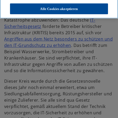
e
e
e
u
u
u
e
e
e
Alle Cookies akzeptieren
n
n
n
Es geht um nichts weniger als darum, eine
R
R
R
e
e
e
Katastrophe abzuwenden: Das deutsche
IT-
g
g
g
i
i
i
w
Sicherheitsgesetz
forderte Betreiber kritischer
s
s
s
t
t
t
i
Infrastruktur (KRITIS) bereits 2015 auf, sich vor
e
e
e
r
r
r
r
Angriffen aus dem Netz besonders zu schützen und
k
k
k
a
a
a
d
w
den IT-Grundschutz zu erhöhen
. Das betrifft zum
r
r
r
t
t
t
i
i
Beispiel Wasserwerke, Strombetreiber und
e
e
e
g
g
g
n
r
Krankenhäuser. Sie sind verpflichtet, ihre IT-
e
e
e
ö
ö
ö
e
d
Infrastruktur gegen Angriffe von außen zu schützen
f
f
f
f
f
f
i
i
und so die Informationssicherheit zu gewähren.
n
n
n
e
e
e
n
n
t
t
t
Dieser Kreis wurde durch die Gesetzesnovelle
e
e
dieses Jahr noch einmal erweitert, etwa um
r
i
Siedlungsabfallentsorgung, Rüstungshersteller und
n
n
einige Zulieferer. Sie alle sind qua Gesetz
e
e
verpflichtet, gemäß aktuellem Stand der Technik
u
r
vorzusorgen, die IT-Sicherheit zu erhöhen und
e
n