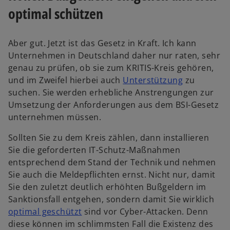
optimal schützen
Aber gut. Jetzt ist das Gesetz in Kraft. Ich kann
Unternehmen in Deutschland daher nur raten, sehr
genau zu prüfen, ob sie zum KRITIS-Kreis gehören,
w
und im Zweifel hierbei auch
Unterstützung
zu
i
suchen. Sie werden erhebliche Anstrengungen zur
r
Umsetzung der Anforderungen aus dem BSI-Gesetz
d
unternehmen müssen.
i
Sollten Sie zu dem Kreis zählen, dann installieren
n
Sie die geforderten IT-Schutz-Maßnahmen
e
entsprechend dem Stand der Technik und nehmen
i
Sie auch die Meldepflichten ernst. Nicht nur, damit
n
Sie den zuletzt deutlich erhöhten Bußgeldern im
e
Sanktionsfall entgehen, sondern damit Sie wirklich
r
w
optimal geschützt
sind vor Cyber-Attacken. Denn
n
i
diese können im schlimmsten Fall die Existenz des
e