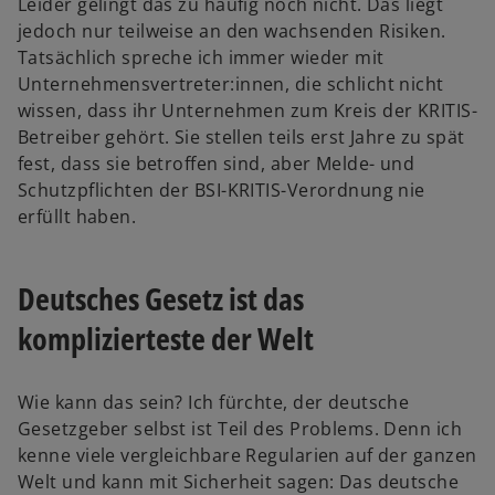
n
Leider gelingt das zu häufig noch nicht. Das liegt
n
ö
R
jedoch nur teilweise an den wachsenden Risiken.
e
f
e
Tatsächlich spreche ich immer wieder mit
t
f
g
Unternehmensvertreter:innen, die schlicht nicht
n
i
wissen, dass ihr Unternehmen zum Kreis der KRITIS-
e
s
Betreiber gehört. Sie stellen teils erst Jahre zu spät
t
t
fest, dass sie betroffen sind, aber Melde- und
e
Schutzpflichten der BSI-KRITIS-Verordnung nie
r
erfüllt haben.
k
a
Deutsches Gesetz ist das
r
t
komplizierteste der Welt
e
g
e
Wie kann das sein? Ich fürchte, der deutsche
ö
Gesetzgeber selbst ist Teil des Problems. Denn ich
f
kenne viele vergleichbare Regularien auf der ganzen
f
Welt und kann mit Sicherheit sagen: Das deutsche