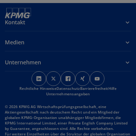
ö
t
f
e
f
r
Kontakt
n
k
e
a
t
Medien
r
t
e
Unternehmen
g
e
w
w
w
w
w
ö
i
i
i
i
i
f
Rechtliche Hinweise
r
Datenschutz
r
r
Barrierefreiheit
r
r
Hilfe
f
Unternehmensangaben
d
d
d
d
d
n
i
i
i
i
i
© 2026 KPMG AG Wirtschaftsprüfungsgesellschaft, eine
e
n
n
n
n
n
Aktiengesellschaft nach deutschem Recht und ein Mitglied der
t
globalen KPMG-Organisation unabhängiger Mitgliedsfirmen, die
e
e
e
e
e
KPMG International Limited, einer Private English Company Limited
i
i
i
i
i
by Guarantee, angeschlossen sind. Alle Rechte vorbehalten.
n
n
n
n
n
Für weitere Einzelheiten über die Struktur der globalen Organisation