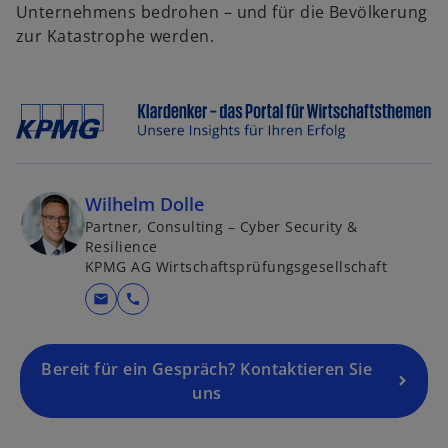
r
Unternehmens bedrohen – und für die Bevölkerung
u
d
zur Katastrophe werden.
e
i
n
n
R
e
e
i
g
n
i
e
s
r
Wilhelm Dolle
t
n
Partner, Consulting – Cyber Security &
e
Resilience
e
r
KPMG AG Wirtschaftsprüfungsgesellschaft
u
k
e
mail
call
a
n
r
R
t
Bereit für ein Gespräch? Kontaktieren Sie
e
e
uns
g
g
i
e
s