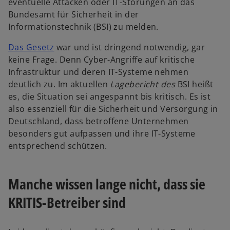
eventuelle Attacken oder IT-Störungen an das
n
e
Bundesamt für Sicherheit in der
R
u
Informationstechnik (BSI) zu melden.
e
e
g
n
w
Das Gesetz
war und ist dringend notwendig, gar
i
R
i
keine Frage. Denn Cyber-Angriffe auf kritische
s
e
r
Infrastruktur und deren IT-Systeme nehmen
t
g
d
deutlich zu. Im aktuellen
Lagebericht des
BSI heißt
e
i
i
es, die Situation sei angespannt bis kritisch. Es ist
r
s
n
also essenziell für die Sicherheit und Versorgung in
k
t
e
Deutschland, dass betroffene Unternehmen
a
e
i
besonders gut aufpassen und ihre IT-Systeme
r
r
n
entsprechend schützen.
t
k
e
e
a
r
g
r
Manche wissen lange nicht, dass sie
n
e
t
e
KRITIS-Betreiber sind
ö
e
u
f
g
e
f
e