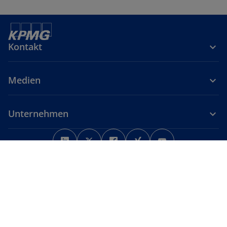
d
n
i
e
n
i
e
n
Kontakt
i
e
n
r
e
n
Medien
r
e
n
u
e
e
Unternehmen
u
n
w
w
w
w
w
e
R
i
i
i
i
i
n
e
Rechtliche Hinweise
r
Datenschutz
r
r
Barrierefreiheit
r
r
Hilfe
R
g
Unternehmensangaben
d
d
d
d
d
e
i
i
i
i
i
i
g
s
© 2026 KPMG AG Wirtschaftsprüfungsgesellschaft, eine
n
n
n
n
n
i
t
Aktiengesellschaft nach deutschem Recht und ein Mitglied der
globalen KPMG-Organisation unabhängiger Mitgliedsfirmen, die
e
e
e
e
e
s
e
KPMG International Limited, einer Private English Company Limited
i
i
i
i
i
t
r
by Guarantee, angeschlossen sind. Alle Rechte vorbehalten.