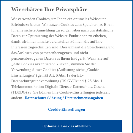
Zurück zur Inhaltsseite
Wir schätzen Ihre Privatsphäre
menu
search
Wir verwenden Cookies, um Ihnen ein optimales Webseiten-
Erlebnis zu bieten. Wir nutzen Cookies zum Speichern, z. B. um
KI im Finanzbereich: So
für eine sichere Anmeldung zu sorgen, aber auch um statistische
Daten zur Optimierung der Website-Funktionen zu erheben,
damit wir Ihnen Inhalte bereitstellen können, die auf Ihre
wird KI zum Schlüssel für
Interessen zugeschnitten sind. Dies umfasst die Speicherung und
das Auslesen von personenbezogenen und nicht-
den Automobilsektor
personenbezogenen Daten aus Ihrem Endgerät. Wenn Sie auf
„Alle Cookies akzeptieren“ klicken, stimmen Sie der
Verwendung dieser Cookies (Auflistung siehe „Cookie-
Einstellungen“) gemäß Art. 6 Abs. 1a der EU-
29-06-2026
event
Datenschutzgrundverordnung (DS-GVO) und § 25 Abs. 1
Telekommunikation-Digitale-Dienste-Datenschutz-Gesetz
w
w
w
(TDDDG) zu. Sie können Ihre Cookie-Einstellungen jederzeit
i
i
i
Share
ändern.
Datenschutzerklärung / Unternehmensangaben
r
r
r
d
d
d
i
i
i
n
n
n
Cookie-Einstellungen
e
e
e
i
i
i
n
n
n
KPMG
Themen
KI & Digitale Transformation
e
e
e
Optionale Cookies ablehnen
r
r
r
KI im Finanzbereich: So wird KI zum Schlüssel für den
n
n
n
Automobilsektor