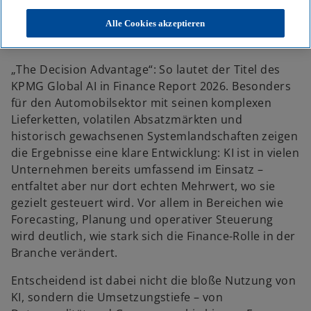
e
e
e
u
u
u
e
e
e
Alle Cookies akzeptieren
n
n
n
R
R
R
e
e
e
g
g
g
i
i
i
„The Decision Advantage“: So lautet der Titel des
s
s
s
t
t
t
KPMG Global AI in Finance Report 2026. Besonders
e
e
e
r
r
r
für den Automobilsektor mit seinen komplexen
k
k
k
a
a
a
Lieferketten, volatilen Absatzmärkten und
r
r
r
t
t
t
historisch gewachsenen Systemlandschaften zeigen
e
e
e
g
g
g
die Ergebnisse eine klare Entwicklung: KI ist in vielen
e
e
e
ö
ö
ö
Unternehmen bereits umfassend im Einsatz –
f
f
f
f
f
f
entfaltet aber nur dort echten Mehrwert, wo sie
n
n
n
e
e
e
gezielt gesteuert wird. Vor allem in Bereichen wie
t
t
t
Forecasting, Planung und operativer Steuerung
wird deutlich, wie stark sich die Finance-Rolle in der
Branche verändert.
Entscheidend ist dabei nicht die bloße Nutzung von
KI, sondern die Umsetzungstiefe – von