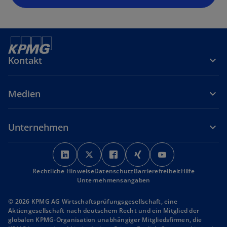
Kontakt
Medien
Unternehmen
w
w
w
w
w
i
i
i
i
i
Rechtliche Hinweise
r
Datenschutz
r
r
Barrierefreiheit
r
r
Hilfe
Unternehmensangaben
d
d
d
d
d
i
i
i
i
i
© 2026 KPMG AG Wirtschaftsprüfungsgesellschaft, eine
n
n
n
n
n
Aktiengesellschaft nach deutschem Recht und ein Mitglied der
globalen KPMG-Organisation unabhängiger Mitgliedsfirmen, die
e
e
e
e
e