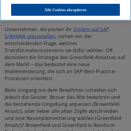
n
n
n
KPMG
Themen
KI & Digitale Transformation
e
e
e
r
r
r
Greenfield, Brownfield oder das Beste von beidem: SAP S/4HANA im
Alle Cookies akzeptieren
n
n
n
Fokus
e
e
e
u
u
u
e
e
e
n
n
n
Unternehmen, die planen ihr
System auf SAP
R
R
R
e
e
e
S/4HANA umzustellen
, stehen vor der
g
g
g
i
i
i
entscheidenden Frage, welches
s
s
s
t
t
t
Transformationsszenario sie dafür wählen. Oft
e
e
e
r
r
r
dominiert die Strategie des Greenfield-Ansatzes auf
k
k
k
a
a
a
dem Markt – das bedeutet eine neue
r
r
r
t
t
t
Implementierung, die sich an SAP-Best-Practice-
e
e
e
g
g
g
Prozessen orientiert.
e
e
e
ö
ö
ö
f
f
f
f
f
f
Beim Umgang mit dem Bewährten scheiden sich
n
n
n
e
e
e
jedoch die Geister: Besser das Alte bewahren und
t
t
t
die bestehende Umgebung anpassen (Brownfield-
Ansatz), oder lieber alle alten Zöpfe abschneiden
und eine Neuimplementierung wählen (Greenfield-
Ansatz)? Brownfield und Greenfield in Reinform