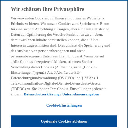
Zurück zur Inhaltsseite
Wir schätzen Ihre Privatsphäre
menu
search
Wir verwenden Cookies, um Ihnen ein optimales Webseiten-
Erlebnis zu bieten. Wir nutzen Cookies zum Speichern, z. B. um
Greenfield, Brownfield
für eine sichere Anmeldung zu sorgen, aber auch um statistische
Daten zur Optimierung der Website-Funktionen zu erheben,
damit wir Ihnen Inhalte bereitstellen können, die auf Ihre
oder das Beste von
Interessen zugeschnitten sind. Dies umfasst die Speicherung und
das Auslesen von personenbezogenen und nicht-
beidem: SAP S/4HANA im
personenbezogenen Daten aus Ihrem Endgerät. Wenn Sie auf
„Alle Cookies akzeptieren“ klicken, stimmen Sie der
Verwendung dieser Cookies (Auflistung siehe „Cookie-
Fokus
Einstellungen“) gemäß Art. 6 Abs. 1a der EU-
Datenschutzgrundverordnung (DS-GVO) und § 25 Abs. 1
Telekommunikation-Digitale-Dienste-Datenschutz-Gesetz
(TDDDG) zu. Sie können Ihre Cookie-Einstellungen jederzeit
08-08-2024
event
ändern.
Datenschutzerklärung / Unternehmensangaben
w
w
w
i
i
i
Cookie-Einstellungen
Share
r
r
r
d
d
d
i
i
i
n
n
n
Optionale Cookies ablehnen
e
e
e
i
i
i