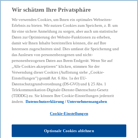
Zurück zur Inhaltsseite
Wir schätzen Ihre Privatsphäre
menu
search
Wir verwenden Cookies, um Ihnen ein optimales Webseiten-
Erlebnis zu bieten. Wir nutzen Cookies zum Speichern, z. B. um
Digitale
für eine sichere Anmeldung zu sorgen, aber auch um statistische
Daten zur Optimierung der Website-Funktionen zu erheben,
damit wir Ihnen Inhalte bereitstellen können, die auf Ihre
Hilfsmittelverordnung:
Interessen zugeschnitten sind. Dies umfasst die Speicherung und
das Auslesen von personenbezogenen und nicht-
Wir begleiten die DAK-
personenbezogenen Daten aus Ihrem Endgerät. Wenn Sie auf
„Alle Cookies akzeptieren“ klicken, stimmen Sie der
Verwendung dieser Cookies (Auflistung siehe „Cookie-
Gesundheit
Einstellungen“) gemäß Art. 6 Abs. 1a der EU-
Datenschutzgrundverordnung (DS-GVO) und § 25 Abs. 1
Telekommunikation-Digitale-Dienste-Datenschutz-Gesetz
(TDDDG) zu. Sie können Ihre Cookie-Einstellungen jederzeit
29-04-2026
event
ändern.
Datenschutzerklärung / Unternehmensangaben
w
w
w
i
i
i
Cookie-Einstellungen
Share
r
r
r
d
d
d
i
i
i
n
n
n
Optionale Cookies ablehnen
e
e
e
i
i
i