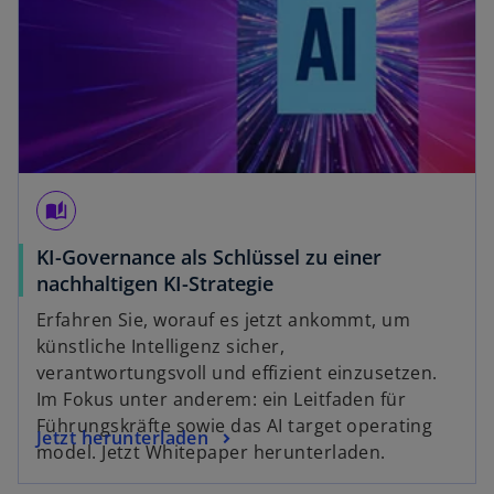
auto_stories
KI-Governance als Schlüssel zu einer
w
nachhaltigen KI-Strategie
i
Erfahren Sie, worauf es jetzt ankommt, um
r
künstliche Intelligenz sicher,
d
verantwortungsvoll und effizient einzusetzen.
i
Im Fokus unter anderem: ein Leitfaden für
n
Führungskräfte sowie das AI target operating
w
Jetzt herunterladen
e
model. Jetzt Whitepaper herunterladen.
i
i
r