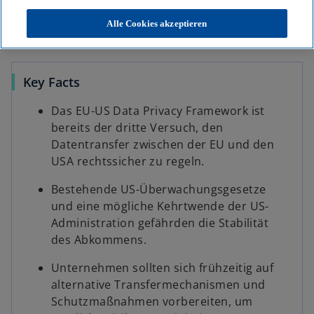
n
n
n
KPMG
Themen
KI & Digitale Transformation
e
e
e
r
r
r
Datentransfer in die USA: Risiken und Handlungsbedarf für
Alle Cookies akzeptieren
n
n
n
Unternehmen
e
e
e
u
u
u
e
e
e
n
n
n
R
R
R
e
e
e
Key Facts
g
g
g
i
i
i
s
s
s
Das EU-US Data Privacy Framework ist
t
t
t
e
e
e
bereits der dritte Versuch, den
r
r
r
k
k
k
Datentransfer zwischen der EU und den
a
a
a
r
r
r
USA rechtssicher zu regeln.
t
t
t
e
e
e
g
g
g
e
e
e
Bestehende US-Überwachungsgesetze
ö
ö
ö
f
f
f
und eine mögliche Kehrtwende der US-
f
f
f
n
n
n
Administration gefährden die Stabilität
e
e
e
t
t
t
des Abkommens.
Unternehmen sollten sich frühzeitig auf
alternative Transfermechanismen und
Schutzmaßnahmen vorbereiten, um