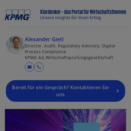
Alexander Gietl
Director, Audit, Regulatory Advisory, Digital
Process Compliance
KPMG AG Wirtschaftsprüfungsgesellschaft
mail
call
Bereit für ein Gespräch? Kontaktieren Sie
uns
wird in einer neuen Registerkarte geöffnet