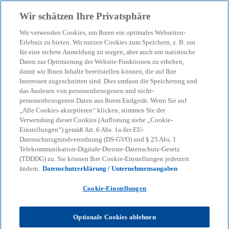
Zurück zur Inhaltsseite
Wir schätzen Ihre Privatsphäre
menu
search
Wir verwenden Cookies, um Ihnen ein optimales Webseiten-
Erlebnis zu bieten. Wir nutzen Cookies zum Speichern, z. B. um
Datentransfer in die USA:
für eine sichere Anmeldung zu sorgen, aber auch um statistische
Daten zur Optimierung der Website-Funktionen zu erheben,
damit wir Ihnen Inhalte bereitstellen können, die auf Ihre
Risiken und
Interessen zugeschnitten sind. Dies umfasst die Speicherung und
das Auslesen von personenbezogenen und nicht-
Handlungsbedarf für
personenbezogenen Daten aus Ihrem Endgerät. Wenn Sie auf
„Alle Cookies akzeptieren“ klicken, stimmen Sie der
Verwendung dieser Cookies (Auflistung siehe „Cookie-
Unternehmen
Einstellungen“) gemäß Art. 6 Abs. 1a der EU-
Datenschutzgrundverordnung (DS-GVO) und § 25 Abs. 1
Telekommunikation-Digitale-Dienste-Datenschutz-Gesetz
(TDDDG) zu. Sie können Ihre Cookie-Einstellungen jederzeit
10-02-2025
event
ändern.
Datenschutzerklärung / Unternehmensangaben
w
w
w
i
i
i
Cookie-Einstellungen
Share
r
r
r
d
d
d
i
i
i
n
n
n
Optionale Cookies ablehnen
e
e
e
i
i
i