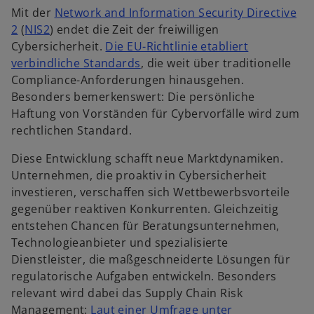
Mit der
Network and Information Security Directive
g
w
2
(
NIS2
) endet die Zeit der freiwilligen
e
i
Cybersicherheit.
Die EU-Richtlinie etabliert
ö
r
w
verbindliche Standards
, die weit über traditionelle
f
d
i
Compliance-Anforderungen hinausgehen.
f
i
r
Besonders bemerkenswert: Die persönliche
n
n
d
Haftung von Vorständen für Cybervorfälle wird zum
e
e
i
rechtlichen Standard.
t
i
n
Diese Entwicklung schafft neue Marktdynamiken.
n
e
Unternehmen, die proaktiv in Cybersicherheit
e
i
investieren, verschaffen sich Wettbewerbsvorteile
r
n
gegenüber reaktiven Konkurrenten. Gleichzeitig
n
e
entstehen Chancen für Beratungsunternehmen,
e
r
Technologieanbieter und spezialisierte
u
n
Dienstleister, die maßgeschneiderte Lösungen für
e
e
regulatorische Aufgaben entwickeln. Besonders
n
u
relevant wird dabei das Supply Chain Risk
R
e
Management:
Laut einer Umfrage unter