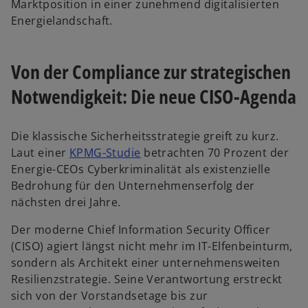
n
u
e
Marktposition in einer zunehmend digitalisierten
e
e
i
Energielandschaft.
u
n
n
e
R
e
Von der Compliance zur strategischen
n
e
r
R
g
n
Notwendigkeit: Die neue CISO-Agenda
e
i
e
g
s
u
i
t
e
Die klassische Sicherheitsstrategie greift zu kurz.
s
e
w
n
Laut einer
KPMG-Studie
betrachten 70 Prozent der
t
r
i
R
Energie-CEOs Cyberkriminalität als existenzielle
e
k
r
e
Bedrohung für den Unternehmenserfolg der
r
a
d
g
nächsten drei Jahre.
k
r
i
i
Der moderne Chief Information Security Officer
a
t
n
s
(CISO) agiert längst nicht mehr im IT-Elfenbeinturm,
r
e
e
t
sondern als Architekt einer unternehmensweiten
t
g
i
e
Resilienzstrategie. Seine Verantwortung erstreckt
e
e
n
r
sich von der Vorstandsetage bis zur
g
ö
e
k