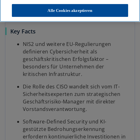
n
n
n
KPMG
Themen
KI & Digitale Transformation
e
e
e
r
r
r
Cybersecurity im Energiesektor: Neue Realitäten für Unternehmen
Alle Cookies akzeptieren
n
n
n
e
e
e
u
u
u
e
e
e
n
n
n
Key Facts
R
R
R
e
e
e
g
g
g
i
i
i
NIS2 und weitere EU-Regulierungen
s
s
s
t
t
t
definieren Cybersicherheit als
e
e
e
r
r
r
geschäftskritischen Erfolgsfaktor –
k
k
k
a
a
a
besonders für Unternehmen der
r
r
r
t
t
t
kritischen Infrastruktur.
e
e
e
g
g
g
e
e
e
Die Rolle des CISO wandelt sich vom IT-
ö
ö
ö
f
f
f
Sicherheitsexperten zum strategischen
f
f
f
n
n
n
Geschäftsrisiko-Manager mit direkter
e
e
e
t
t
t
Vorstandsverantwortung.
Software-Defined Security und KI-
gestützte Bedrohungserkennung
erfordern kontinuierliche Investitionen in