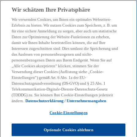
Zurück zur Inhaltsseite
Wir schätzen Ihre Privatsphäre
menu
search
Wir verwenden Cookies, um Ihnen ein optimales Webseiten-
Erlebnis zu bieten. Wir nutzen Cookies zum Speichern, z. B. um
Cybersecurity im
für eine sichere Anmeldung zu sorgen, aber auch um statistische
Daten zur Optimierung der Website-Funktionen zu erheben,
damit wir Ihnen Inhalte bereitstellen können, die auf Ihre
Energiesektor: Neue
Interessen zugeschnitten sind. Dies umfasst die Speicherung und
das Auslesen von personenbezogenen und nicht-
Realitäten für
personenbezogenen Daten aus Ihrem Endgerät. Wenn Sie auf
„Alle Cookies akzeptieren“ klicken, stimmen Sie der
Verwendung dieser Cookies (Auflistung siehe „Cookie-
Unternehmen
Einstellungen“) gemäß Art. 6 Abs. 1a der EU-
Datenschutzgrundverordnung (DS-GVO) und § 25 Abs. 1
Telekommunikation-Digitale-Dienste-Datenschutz-Gesetz
(TDDDG) zu. Sie können Ihre Cookie-Einstellungen jederzeit
23-07-2025
event
ändern.
Datenschutzerklärung / Unternehmensangaben
w
w
w
i
i
i
Cookie-Einstellungen
Share
r
r
r
d
d
d
i
i
i
n
n
n
Optionale Cookies ablehnen
e
e
e
i
i
i