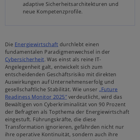
adaptive Sicherheitsarchitekturen und
neue Kompetenzprofile.
w
Die
Energiewirtschaft
durchlebt einen
i
fundamentalen Paradigmenwechsel in der
w
r
Cybersicherheit
. Was einst als reine IT-
i
d
Angelegenheit galt, entwickelt sich zum
r
i
entscheidenden Geschäftsrisiko mit direkten
d
n
Auswirkungen auf Unternehmenserfolg und
i
e
gesellschaftliche Stabilität. Wie unser
„Future
n
i
w
Readiness Monitor 2025″
verdeutlicht, wird das
e
n
i
Bewältigen von Cyberkriminalität von 90 Prozent
i
e
r
der Befragten als Topthema der Energiewirtschaft
n
r
d
eingestuft. Führungskräfte, die diese
e
n
i
Transformation ignorieren, gefährden nicht nur
r
e
n
ihre operative Kontinuität, sondern auch ihre