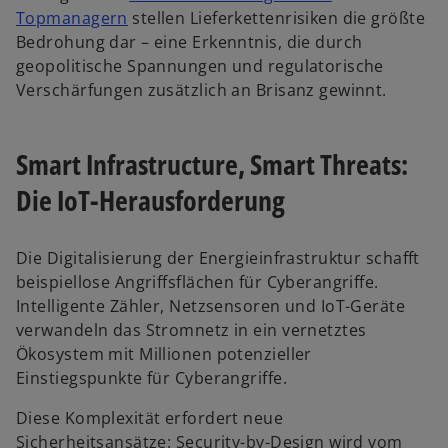
e
n
w
Topmanagern
stellen Lieferkettenrisiken die größte
g
R
i
Bedrohung dar – eine Erkenntnis, die durch
i
e
r
geopolitische Spannungen und regulatorische
s
g
d
Verschärfungen zusätzlich an Brisanz gewinnt.
t
i
i
e
s
n
r
t
Smart Infrastructure, Smart Threats:
e
k
e
i
Die IoT-Herausforderung
a
r
n
r
k
e
t
a
r
Die Digitalisierung der Energieinfrastruktur schafft
e
r
n
beispiellose Angriffsflächen für Cyberangriffe.
g
t
e
Intelligente Zähler, Netzsensoren und IoT-Geräte
e
e
u
verwandeln das Stromnetz in ein vernetztes
ö
g
e
Ökosystem mit Millionen potenzieller
f
e
n
Einstiegspunkte für Cyberangriffe.
f
ö
R
n
f
Diese Komplexität erfordert neue
e
e
f
Sicherheitsansätze: Security-by-Design wird vom