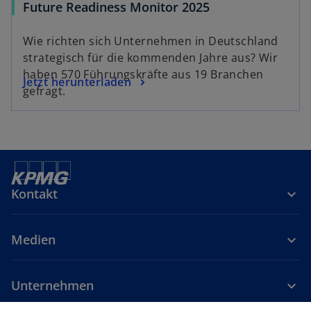
w
Future Readiness Monitor 2025
i
r
Wie richten sich Unternehmen in Deutschland
d
strategisch für die kommenden Jahre aus? Wir
i
haben 570 Führungskräfte aus 19 Branchen
w
Jetzt herunterladen
n
gefragt.
i
e
r
i
d
n
i
e
n
r
e
n
Kontakt
i
e
n
u
e
Medien
e
r
n
n
R
e
Unternehmen
e
u
g