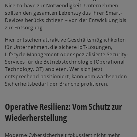
g
t
n
Nice-to-have zur Notwendigkeit. Unternehmen
i
e
sollten den gesamten Lebenszyklus ihrer Smart-
s
t
Devices berücksichtigen – von der Entwicklung bis
t
zur Entsorgung.
e
r
Hier entstehen attraktive Geschäftsmöglichkeiten
k
für Unternehmen, die sichere IoT-Lösungen,
a
Lifecycle-Management oder spezialisierte Security-
r
Services für die Betriebstechnologie (Operational
t
Technology, OT) anbieten. Wer sich jetzt
e
entsprechend positioniert, kann vom wachsenden
g
Sicherheitsbedarf der Branche profitieren.
e
ö
f
Operative Resilienz: Vom Schutz zur
f
Wiederherstellung
n
e
t
Moderne Cybersicherheit fokussiert nicht mehr