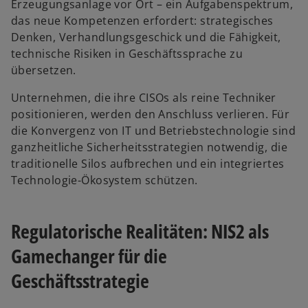
Erzeugungsanlage vor Ort – ein Aufgabenspektrum,
e
f
r
a
das neue Kompetenzen erfordert: strategisches
ö
f
n
r
Denken, Verhandlungsgeschick und die Fähigkeit,
f
n
e
t
technische Risiken in Geschäftssprache zu
f
e
u
e
übersetzen.
n
t
e
g
e
n
e
Unternehmen, die ihre CISOs als reine Techniker
t
R
ö
positionieren, werden den Anschluss verlieren. Für
e
f
die Konvergenz von IT und Betriebstechnologie sind
g
f
ganzheitliche Sicherheitsstrategien notwendig, die
i
n
traditionelle Silos aufbrechen und ein integriertes
s
e
Technologie-Ökosystem schützen.
t
t
e
r
Regulatorische Realitäten: NIS2 als
k
Gamechanger für die
a
r
Geschäftsstrategie
t
e