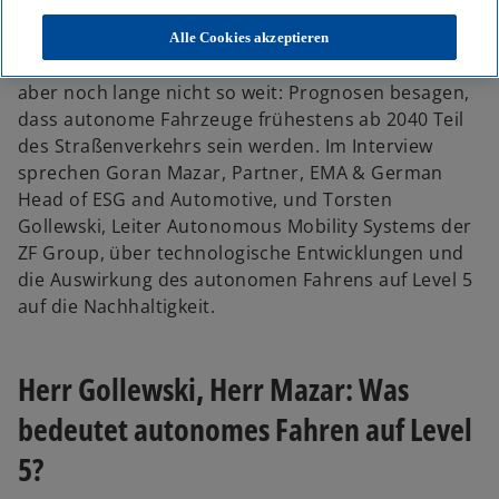
R
R
R
vielversprechend: Weniger Unfälle im
e
e
e
g
g
g
Straßenverkehr, lebenswertere Städte und mehr
Alle Cookies akzeptieren
i
i
i
s
s
s
Nachhaltigkeit. In der Praxis ist die Technologie
t
t
t
e
e
e
aber noch lange nicht so weit: Prognosen besagen,
r
r
r
k
k
k
dass autonome Fahrzeuge frühestens ab 2040 Teil
a
a
a
r
r
r
des Straßenverkehrs sein werden. Im Interview
t
t
t
e
e
e
sprechen Goran Mazar, Partner, EMA & German
g
g
g
e
e
e
Head of ESG and Automotive, und Torsten
ö
ö
ö
f
f
f
Gollewski, Leiter Autonomous Mobility Systems der
f
f
f
n
n
n
ZF Group, über technologische Entwicklungen und
e
e
e
t
t
t
die Auswirkung des autonomen Fahrens auf Level 5
auf die Nachhaltigkeit.
Herr Gollewski, Herr Mazar: Was
bedeutet autonomes Fahren auf Level
5?