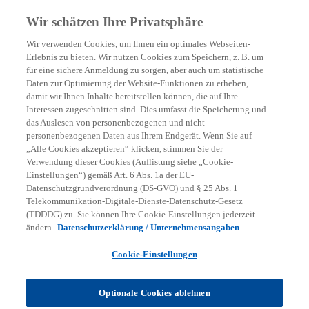
Zurück zur Inhaltsseite
Wir schätzen Ihre Privatsphäre
menu
search
Wir verwenden Cookies, um Ihnen ein optimales Webseiten-
Erlebnis zu bieten. Wir nutzen Cookies zum Speichern, z. B. um
Autonomes Fahren: 3
für eine sichere Anmeldung zu sorgen, aber auch um statistische
Daten zur Optimierung der Website-Funktionen zu erheben,
damit wir Ihnen Inhalte bereitstellen können, die auf Ihre
Fragen und Antworten
Interessen zugeschnitten sind. Dies umfasst die Speicherung und
das Auslesen von personenbezogenen und nicht-
personenbezogenen Daten aus Ihrem Endgerät. Wenn Sie auf
„Alle Cookies akzeptieren“ klicken, stimmen Sie der
15-05-2024
event
Verwendung dieser Cookies (Auflistung siehe „Cookie-
Einstellungen“) gemäß Art. 6 Abs. 1a der EU-
w
w
w
i
i
i
Datenschutzgrundverordnung (DS-GVO) und § 25 Abs. 1
Share
r
r
r
Telekommunikation-Digitale-Dienste-Datenschutz-Gesetz
d
d
d
i
i
i
(TDDDG) zu. Sie können Ihre Cookie-Einstellungen jederzeit
n
n
n
ändern.
Datenschutzerklärung / Unternehmensangaben
e
e
e
i
i
i
n
n
n
KPMG
Themen
KI & Digitale Transformation
e
e
e
Cookie-Einstellungen
r
r
r
Autonomes Fahren: 3 Fragen und Antworten
n
n
n
e
e
e
u
u
u
Optionale Cookies ablehnen
e
e
e
Das Potenzial von autonomen Fahrzeugen klingt
n
n
n