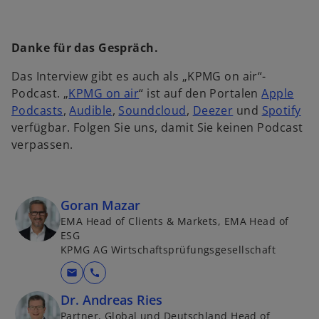
Danke für das Gespräch.
Das Interview gibt es auch als „KPMG on air“-
w
Podcast. „
KPMG on air
“ ist auf den Portalen
Apple
w
w
i
w
w
w
Podcasts
,
Audible
,
Soundcloud
,
Deezer
und
Spotify
i
i
r
i
i
i
verfügbar. Folgen Sie uns, damit Sie keinen Podcast
r
r
d
r
r
r
verpassen.
d
d
i
d
d
d
i
i
n
i
i
i
n
n
e
n
n
n
Goran Mazar
e
e
i
e
e
e
EMA Head of Clients & Markets, EMA Head of
i
i
n
i
i
i
ESG
n
n
e
n
n
n
KPMG AG Wirtschaftsprüfungsgesellschaft
e
e
r
e
e
e
mail
call
r
r
n
r
r
r
n
n
e
n
n
n
Dr. Andreas Ries
e
e
u
e
e
e
Partner, Global und Deutschland Head of