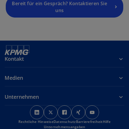
Bereit für ein Gespräch? Kontaktieren Sie
uns
Kontakt
Medien
Unternehmen
w
w
w
w
w
i
i
i
i
i
Rechtliche Hinweise
r
Datenschutz
r
r
Barrierefreiheit
r
r
Hilfe
Unternehmensangaben