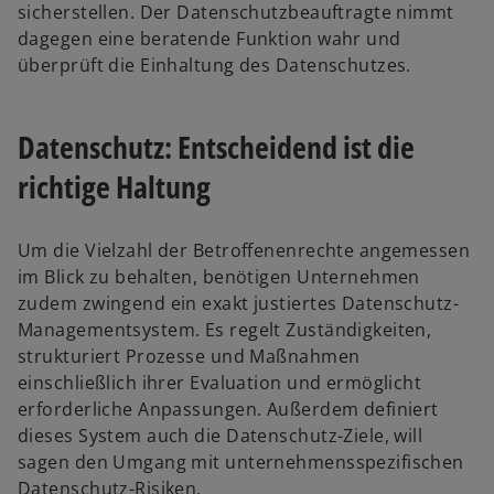
sicherstellen. Der Datenschutzbeauftragte nimmt
e
dagegen eine beratende Funktion wahr und
u
überprüft die Einhaltung des Datenschutzes.
e
n
R
Datenschutz: Entscheidend ist die
e
richtige Haltung
g
i
s
Um die Vielzahl der Betroffenenrechte angemessen
t
im Blick zu behalten, benötigen Unternehmen
e
zudem zwingend ein exakt justiertes Datenschutz-
r
Managementsystem. Es regelt Zuständigkeiten,
k
strukturiert Prozesse und Maßnahmen
a
einschließlich ihrer Evaluation und ermöglicht
r
erforderliche Anpassungen. Außerdem definiert
t
dieses System auch die Datenschutz-Ziele, will
e
sagen den Umgang mit unternehmensspezifischen
g
Datenschutz-Risiken.