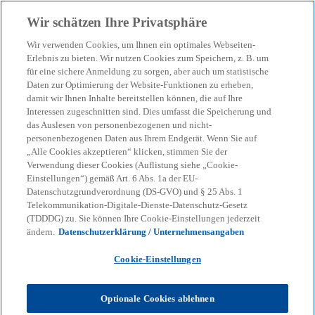
Zurück zur Inhaltsseite
Wir schätzen Ihre Privatsphäre
menu
search
Wir verwenden Cookies, um Ihnen ein optimales Webseiten-
Erlebnis zu bieten. Wir nutzen Cookies zum Speichern, z. B. um
Datenschutz als
für eine sichere Anmeldung zu sorgen, aber auch um statistische
Daten zur Optimierung der Website-Funktionen zu erheben,
damit wir Ihnen Inhalte bereitstellen können, die auf Ihre
Managementaufgabe
Interessen zugeschnitten sind. Dies umfasst die Speicherung und
das Auslesen von personenbezogenen und nicht-
personenbezogenen Daten aus Ihrem Endgerät. Wenn Sie auf
„Alle Cookies akzeptieren“ klicken, stimmen Sie der
20-05-2023
event
Verwendung dieser Cookies (Auflistung siehe „Cookie-
Einstellungen“) gemäß Art. 6 Abs. 1a der EU-
w
w
w
i
i
i
Datenschutzgrundverordnung (DS-GVO) und § 25 Abs. 1
Share
r
r
r
Telekommunikation-Digitale-Dienste-Datenschutz-Gesetz
d
d
d
i
i
i
(TDDDG) zu. Sie können Ihre Cookie-Einstellungen jederzeit
n
n
n
ändern.
Datenschutzerklärung / Unternehmensangaben
e
e
e
i
i
i
n
n
n
KPMG
Themen
Daten & Technologie
e
e
e
Cookie-Einstellungen
r
r
r
Datenschutz als Managementaufgabe
n
n
n
e
e
e
u
u
u
Optionale Cookies ablehnen
e
e
e
Noch immer betrachten viele Führungskräfte die
n
n
n