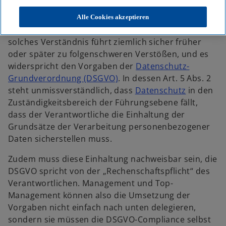
R
R
R
Umsetzung datenschutzrechtlicher Vorgaben als
e
e
e
g
g
g
lästige Pflicht, für deren Erfüllung – ausschließlich –
Alle Cookies akzeptieren
i
i
i
s
s
s
der Datenschutzbeauftragte zuständig ist. Ein
t
t
t
e
e
e
solches Verständnis führt ziemlich sicher früher
r
r
r
k
k
k
oder später zu folgenschweren Verstößen, und es
a
a
a
r
r
r
widerspricht den Vorgaben der
Datenschutz-
t
t
t
e
e
e
Grundverordnung (DSGVO)
. In dessen Art. 5 Abs. 2
g
g
g
e
e
e
w
steht unmissverständlich, dass
Datenschutz
in den
ö
ö
ö
f
f
f
i
Zuständigkeitsbereich der Führungsebene fällt,
f
f
f
n
n
n
r
dass der Verantwortliche die Einhaltung der
e
e
e
t
t
t
d
Grundsätze der Verarbeitung personenbezogener
i
Daten sicherstellen muss.
n
Zudem muss diese Einhaltung nachweisbar sein, die
e
DSGVO spricht von der „Rechenschaftspflicht“ des
i
Verantwortlichen. Management und Top-
n
Management können also die Umsetzung der
e
Vorgaben nicht einfach nach unten delegieren,
r
sondern sie müssen die DSGVO-Compliance selbst
n