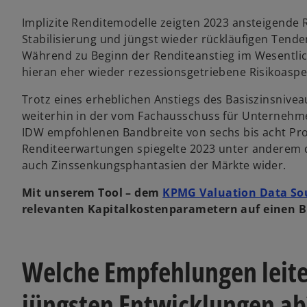
Implizite Renditemodelle zeigten 2023 ansteigende
Stabilisierung und jüngst wieder rückläufigen Tend
Während zu Beginn der Renditeanstieg im Wesentlich
hieran eher wieder rezessionsgetriebene Risikoaspe
Trotz eines erheblichen Anstiegs des Basiszinsnive
weiterhin in der vom Fachausschuss für Unternehm
IDW empfohlenen Bandbreite von sechs bis acht Pro
Renditeerwartungen spiegelte 2023 unter anderem d
auch Zinssenkungsphantasien der Märkte wider.
Mit unserem Tool – dem
KPMG Valuation Data So
relevanten Kapitalkostenparametern auf einen B
Welche Empfehlungen leiten
jüngsten Entwicklungen ab