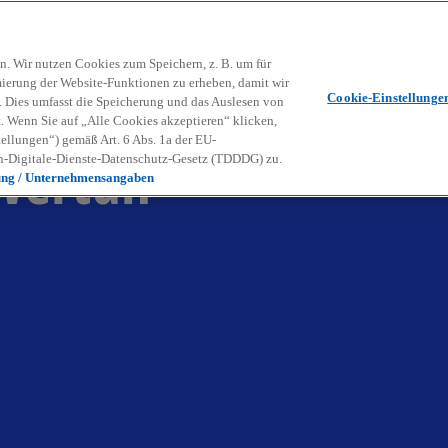
Zurück zur Inhaltsseite
Kon
contact_mail
n. Wir nutzen Cookies zum Speichern, z. B. um für
mierung der Website-Funktionen zu erheben, damit wir
Cookie-Einstellunge
nd. Dies umfasst die Speicherung und das Auslesen von
Wenn Sie auf „Alle Cookies akzeptieren“ klicken,
ellungen“) gemäß Art. 6 Abs. 1a der EU-
wertun
-Digitale-Dienste-Datenschutz-Gesetz (TDDDG) zu.
ung / Unternehmensangaben