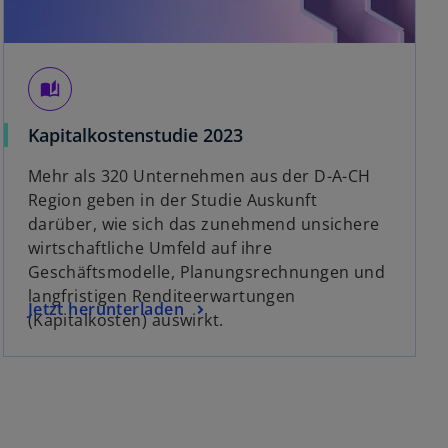
R
e
g
i
auto_stories
s
t
w
Kapitalkostenstudie 2023
e
i
Mehr als 320 Unternehmen aus der D-A-CH
r
r
Region geben in der Studie Auskunft
k
d
darüber, wie sich das zunehmend unsichere
a
i
wirtschaftliche Umfeld auf ihre
r
n
Geschäftsmodelle, Planungsrechnungen und
t
e
langfristigen Renditeerwartungen
e
i
w
Jetzt herunterladen
(Kapitalkosten) auswirkt.
g
n
i
e
e
r
ö
r
d
f
n
i
f
e
n
n
u