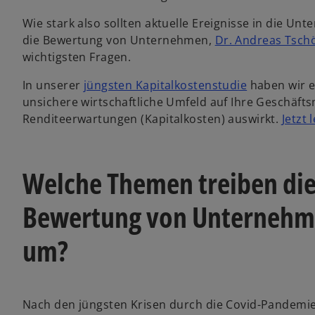
t
t
t
e
e
e
Wie stark also sollten aktuelle Ereignisse in die U
g
g
g
e
e
e
die Bewertung von Unternehmen,
Dr. Andreas Tsch
ö
ö
ö
f
f
f
wichtigsten Fragen.
f
f
f
n
n
n
e
e
e
In unserer
jüngsten Kapitalkostenstudie
t
t
t
haben wir e
unsichere wirtschaftliche Umfeld auf Ihre Geschäft
Renditeerwartungen (Kapitalkosten) auswirkt.
Jetzt 
Welche Themen treiben die 
Bewertung von Unternehme
um?
Nach den jüngsten Krisen durch die Covid-Pandemie,