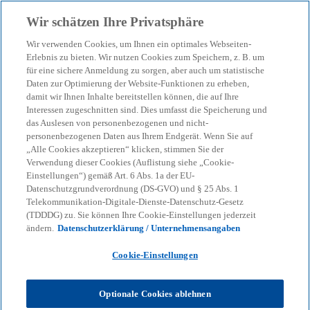
Zurück zur Inhaltsseite
Wir schätzen Ihre Privatsphäre
menu
search
Wir verwenden Cookies, um Ihnen ein optimales Webseiten-
Erlebnis zu bieten. Wir nutzen Cookies zum Speichern, z. B. um
Global Sustainability
für eine sichere Anmeldung zu sorgen, aber auch um statistische
Daten zur Optimierung der Website-Funktionen zu erheben,
damit wir Ihnen Inhalte bereitstellen können, die auf Ihre
Reporting nach den ISSB-
Interessen zugeschnitten sind. Dies umfasst die Speicherung und
das Auslesen von personenbezogenen und nicht-
Standards
personenbezogenen Daten aus Ihrem Endgerät. Wenn Sie auf
„Alle Cookies akzeptieren“ klicken, stimmen Sie der
Verwendung dieser Cookies (Auflistung siehe „Cookie-
Einstellungen“) gemäß Art. 6 Abs. 1a der EU-
Globale Nachhaltigkeitsberichtsanforderungen
Datenschutzgrundverordnung (DS-GVO) und § 25 Abs. 1
nach IFRS S1 und IFRS S2 effizient umsetzen
Telekommunikation-Digitale-Dienste-Datenschutz-Gesetz
(TDDDG) zu. Sie können Ihre Cookie-Einstellungen jederzeit
ändern.
Datenschutzerklärung / Unternehmensangaben
KPMG
Themen
Corporate Governance & Compliance
Cookie-Einstellungen
Regulatorik & Nachhaltigkeit
Global Sustainability Reporting nach den ISSB-Standards
Optionale Cookies ablehnen