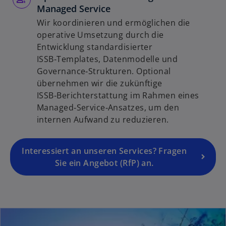
e
Managed Service
i
Wir koordinieren und ermöglichen die
n
operative Umsetzung durch die
e
Entwicklung standardisierter
r
ISSB‑Templates, Datenmodelle und
n
Governance‑Strukturen. Optional
e
übernehmen wir die zukünftige
u
ISSB‑Berichterstattung im Rahmen eines
e
Managed‑Service‑Ansatzes, um den
n
internen Aufwand zu reduzieren.
R
e
g
Interessiert an unseren Services? Fragen
is
Sie ein Angebot (RfP) an.
t
e
r
k
a