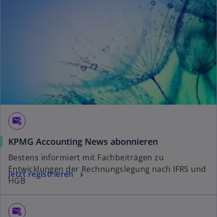
r
t
e
g
e
ö
ff
n
e
t
attach_email
KPMG Accounting News abonnieren
Bestens informiert mit Fachbeiträgen zu
Entwicklungen der Rechnungslegung nach IFRS und
Jetzt registrieren
HGB
attach_email