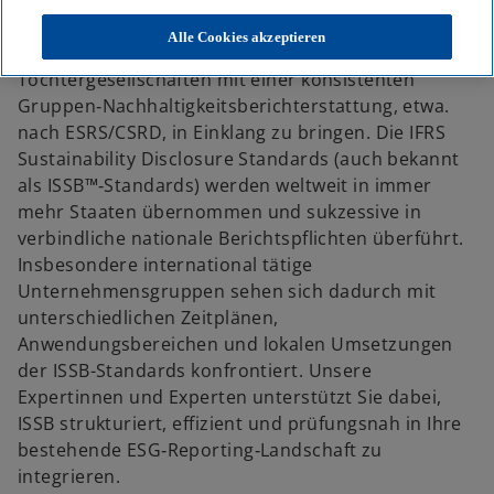
Unternehmen mit internationaler Präsenz stehen
zunehmend vor der komplexen Aufgaben, lokale
Alle Cookies akzeptieren
ISSB‑Berichtspflichten einzelner
Tochtergesellschaften mit einer konsistenten
Gruppen‑Nachhaltigkeitsberichterstattung, etwa.
nach ESRS/CSRD, in Einklang zu bringen. Die IFRS
Sustainability Disclosure Standards (auch bekannt
als ISSB™‑Standards) werden weltweit in immer
mehr Staaten übernommen und sukzessive in
verbindliche nationale Berichtspflichten überführt.
Insbesondere international tätige
Unternehmensgruppen sehen sich dadurch mit
unterschiedlichen Zeitplänen,
Anwendungsbereichen und lokalen Umsetzungen
der ISSB-Standards konfrontiert. Unsere
Expertinnen und Experten unterstützt Sie dabei,
ISSB strukturiert, effizient und prüfungsnah in Ihre
bestehende ESG‑Reporting‑Landschaft zu
integrieren.