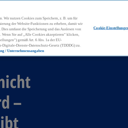
Zurück zur Inhaltsseite
Kon
contact_mail
n. Wir nutzen Cookies zum Speichern, z. B. um für
mierung der Website-Funktionen zu erheben, damit wir
Cookie-Einstellunge
nd. Dies umfasst die Speicherung und das Auslesen von
Wenn Sie auf „Alle Cookies akzeptieren“ klicken,
ellungen“) gemäß Art. 6 Abs. 1a der EU-
-Digitale-Dienste-Datenschutz-Gesetz (TDDDG) zu.
ung / Unternehmensangaben
nicht
rd –
ibt