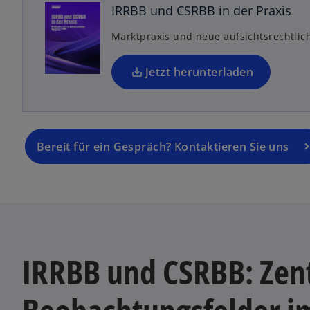
e
IRRBB und CSRBB in der Praxis
n
Marktpraxis und neue aufsichtsrechtli
R
e
g
Jetzt herunterladen
is
t
e
r
Bereit für ein Gespräch? Kontaktieren Sie uns
k
a
r
t
e
g
e
IRRBB und CSRBB: Zen
ö
ff
n