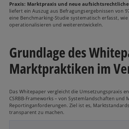
Praxis: Marktpraxis und neue aufsichtsrechtlich
liefert ein Auszug aus Befragungsergebnissen von 9
eine Benchmarking-Studie systematisch erfasst, wie 
operationalisieren und weiterentwickeln.
w
Grundlage des Whitep
ir
d
i
Marktpraktiken im Ve
n
e
i
n
Das Whitepaper vergleicht die Umsetzungspraxis en
e
CSRBB‑Frameworks – von Systemlandschaften und Mo
r
Reportinganforderungen. Ziel ist es, Marktstandar
n
transparent zu machen.
e
u