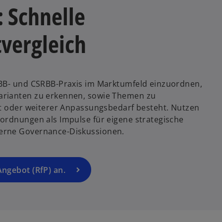
i
: Schnelle
n
e
vergleich
i
n
e
r
RBB- und CSRBB-Praxis im Marktumfeld einzuordnen,
n
arianten zu erkennen, sowie Themen zu
e
et oder weiterer Anpassungsbedarf besteht. Nutzen
u
ordnungen als Impulse für eigene strategische
e
erne Governance-Diskussionen.
n
R
e
g
Angebot (RfP) an.
is
t
e
r