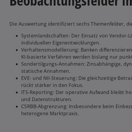
Beobachtungsfelder i
e
t
Die Auswertung identifiziert sechs Themenfelder, die
Systemlandschaften: Der Einsatz von Vendor‑
individuellen Eigenentwicklungen.
Verhaltensmodellierung: Banken differenzieren 
KI‑basierte Verfahren werden bislang nur punkt
Sondertilgungs‑Annahmen: Zinsabhängige, dyn
statische Annahmen.
EVE- und NII-Steuerung: Die gleichzeitige Bet
rückt stärker in den Fokus.
ITS‑Reporting: Der operative Aufwand bleibt h
und Datenstrukturen.
CSRBB‑Abgrenzung: Insbesondere beim Einbezug
heterogene Marktpraxis.