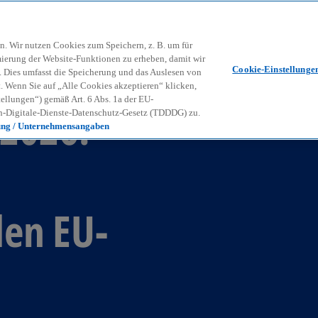
Zurück zur Inhaltsseite
Kon
contact_mail
n. Wir nutzen Cookies zum Speichern, z. B. um für
mierung der Website-Funktionen zu erheben, damit wir
Cookie-Einstellunge
nd. Dies umfasst die Speicherung und das Auslesen von
Wenn Sie auf „Alle Cookies akzeptieren“ klicken,
ellungen“) gemäß Art. 6 Abs. 1a der EU-
2026:
-Digitale-Dienste-Datenschutz-Gesetz (TDDDG) zu.
ung / Unternehmensangaben
den EU-