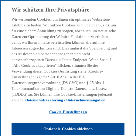
Zurück zur Inhaltsseite
Wir schätzen Ihre Privatsphäre
menu
search
Wir verwenden Cookies, um Ihnen ein optimales Webseiten-
Erlebnis zu bieten. Wir nutzen Cookies zum Speichern, z. B. um
Die Rente steigt, die
für eine sichere Anmeldung zu sorgen, aber auch um statistische
Daten zur Optimierung der Website-Funktionen zu erheben,
damit wir Ihnen Inhalte bereitstellen können, die auf Ihre
Steuern auch
Interessen zugeschnitten sind. Dies umfasst die Speicherung und
das Auslesen von personenbezogenen und nicht-
personenbezogenen Daten aus Ihrem Endgerät. Wenn Sie auf
Rentenpaket 2025: Stabilisierung des
„Alle Cookies akzeptieren“ klicken, stimmen Sie der
Rentenniveaus, Anpassung der
Verwendung dieser Cookies (Auflistung siehe „Cookie-
Einstellungen“) gemäß Art. 6 Abs. 1a der EU-
Kindererziehungszeiten, erleichterte Weiterarbeit
Datenschutzgrundverordnung (DS-GVO) und § 25 Abs. 1
und neue Rentenbesteuerungsregeln.
Telekommunikation-Digitale-Dienste-Datenschutz-Gesetz
(TDDDG) zu. Sie können Ihre Cookie-Einstellungen jederzeit
ändern.
Datenschutzerklärung / Unternehmensangaben
KPMG
Themen
Corporate Governance & Compliance
Cookie-Einstellungen
Die Rente steigt, die Steuern auch
Optionale Cookies ablehnen