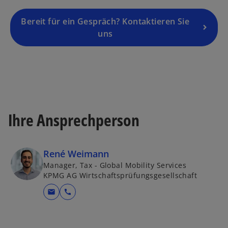
e
g
Bereit für ein Gespräch? Kontaktieren Sie
is
uns
t
e
r
k
a
r
Ihre Ansprechperson
t
e
g
René Weimann
e
Manager, Tax - Global Mobility Services
ö
KPMG AG Wirtschaftsprüfungsgesellschaft
ff
n
mail
call
e
t