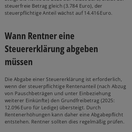
steuerfreie Betrag gleich (3.784 Euro), der
steuerpflichtige Anteil wächst auf 14.416 Euro.
w
ir
Wann Rentner eine
d
Steuererklärung abgeben
i
n
müssen
e
i
n
Die Abgabe einer Steuererklärung ist erforderlich,
e
wenn der steuerpflichtige Rentenanteil (nach Abzug
r
von Pauschbeträgen und unter Einbeziehung
n
weiterer Einkünfte) den Grundfreibetrag (2025:
e
12.096 Euro für Ledige) übersteigt. Durch
u
Rentenerhöhungen kann daher eine Abgabepflicht
e
entstehen. Rentner sollten dies regelmäßig prüfen.
n
R