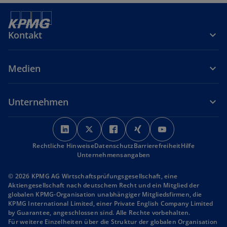
Kontakt
Medien
Unternehmen
w
w
w
w
w
i
i
i
i
i
Rechtliche Hinweise
r
Datenschutz
r
r
Barrierefreiheit
r
r
Hilfe
Unternehmensangaben
d
d
d
d
d
i
i
i
i
i
© 2026 KPMG AG Wirtschaftsprüfungsgesellschaft, eine
n
n
n
n
n
Aktiengesellschaft nach deutschem Recht und ein Mitglied der
globalen KPMG-Organisation unabhängiger Mitgliedsfirmen, die
e
e
e
e
e
KPMG International Limited, einer Private English Company Limited
i
i
i
i
i
by Guarantee, angeschlossen sind. Alle Rechte vorbehalten.
n
n
n
n
n
Für weitere Einzelheiten über die Struktur der globalen Organisation