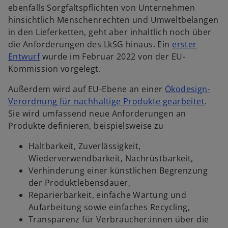
ebenfalls Sorgfaltspflichten von Unternehmen
hinsichtlich Menschenrechten und Umweltbelangen
in den Lieferketten, geht aber inhaltlich noch über
die Anforderungen des LkSG hinaus. Ein
erster
w
Entwurf
wurde im Februar 2022 von der EU-
i
Kommission vorgelegt.
r
Außerdem wird auf EU-Ebene an einer
Ökodesign-
d
w
Verordnung für nachhaltige Produkte gearbeitet
.
i
i
Sie wird umfassend neue Anforderungen an
n
r
Produkte definieren, beispielsweise zu
e
d
i
Haltbarkeit, Zuverlässigkeit,
i
n
Wiederverwendbarkeit, Nachrüstbarkeit,
n
e
Verhinderung einer künstlichen Begrenzung
e
r
der Produktlebensdauer,
i
n
Reparierbarkeit, einfache Wartung und
n
e
Aufarbeitung sowie einfaches Recycling,
e
u
Transparenz für Verbraucher:innen über die
r
e