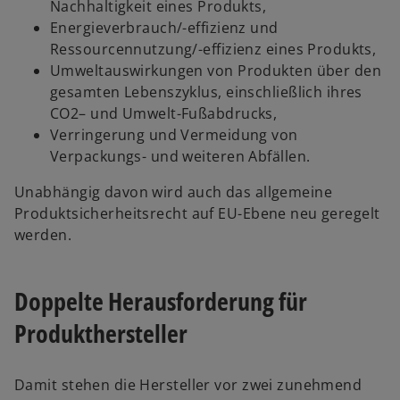
Nachhaltigkeit eines Produkts,
n
n
Energieverbrauch/-effizienz und
e
R
Ressourcennutzung/-effizienz eines Produkts,
u
e
Umweltauswirkungen von Produkten über den
e
g
gesamten Lebenszyklus, einschließlich ihres
n
i
CO2– und Umwelt-Fußabdrucks,
R
s
Verringerung und Vermeidung von
e
t
Verpackungs- und weiteren Abfällen.
g
e
i
r
Unabhängig davon wird auch das allgemeine
s
k
Produktsicherheitsrecht auf EU-Ebene neu geregelt
t
a
werden.
e
r
r
t
k
Doppelte Herausforderung für
e
a
g
Produkthersteller
r
e
t
ö
e
f
Damit stehen die Hersteller vor zwei zunehmend
g