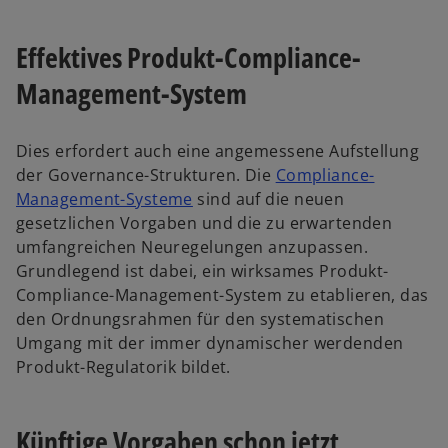
Effektives Produkt-Compliance-
Management-System
Dies erfordert auch eine angemessene Aufstellung
der Governance-Strukturen. Die
Compliance-
w
Management-Systeme
sind auf die neuen
i
gesetzlichen Vorgaben und die zu erwartenden
r
umfangreichen Neuregelungen anzupassen.
d
Grundlegend ist dabei, ein wirksames Produkt-
i
Compliance-Management-System zu etablieren, das
n
den Ordnungsrahmen für den systematischen
e
Umgang mit der immer dynamischer werdenden
i
Produkt-Regulatorik bildet.
n
e
Künftige Vorgaben schon jetzt
r