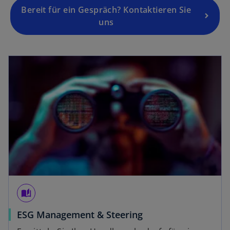
Bereit für ein Gespräch? Kontaktieren Sie
uns
wird in einer neuen Registerkarte geöffnet
auto_stories
w
ESG Management & Steering
i