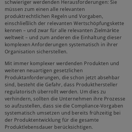
f
schwieriger werdenden Herausforderungen: Sie
e
n
müssen zum einen alle relevanten
ö
e
produktrechtlichen Regeln und Vorgaben,
f
t
einschließlich der relevanten Wertschöpfungskette
f
kennen – und zwar für alle relevanten Zielmärkte
n
weltweit – und zum anderen die Einhaltung dieser
e
komplexen Anforderungen systematisch in ihrer
t
Organisation sicherstellen.
Mit immer komplexer werdenden Produkten und
weiteren neuartigen gesetzlichen
Produktanforderungen, die schon jetzt absehbar
sind, besteht die Gefahr, dass Produkthersteller
regulatorisch überrollt werden. Um dies zu
verhindern, sollten die Unternehmen ihre Prozesse
so aufzustellen, dass sie die Compliance-Vorgaben
systematisch umsetzen und bereits frühzeitig bei
der Produktentwicklung für die gesamte
Produktlebensdauer berücksichtigen.