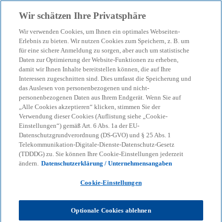
Zurück zur Inhaltsseite
Wir schätzen Ihre Privatsphäre
menu
search
Wir verwenden Cookies, um Ihnen ein optimales Webseiten-
Erlebnis zu bieten. Wir nutzen Cookies zum Speichern, z. B. um
Die Anforderungen an die
für eine sichere Anmeldung zu sorgen, aber auch um statistische
Daten zur Optimierung der Website-Funktionen zu erheben,
damit wir Ihnen Inhalte bereitstellen können, die auf Ihre
Produkt-Compliance
Interessen zugeschnitten sind. Dies umfasst die Speicherung und
das Auslesen von personenbezogenen und nicht-
steigen
personenbezogenen Daten aus Ihrem Endgerät. Wenn Sie auf
„Alle Cookies akzeptieren“ klicken, stimmen Sie der
Verwendung dieser Cookies (Auflistung siehe „Cookie-
Einstellungen“) gemäß Art. 6 Abs. 1a der EU-
01-01-2026
event
Datenschutzgrundverordnung (DS-GVO) und § 25 Abs. 1
Telekommunikation-Digitale-Dienste-Datenschutz-Gesetz
w
w
w
(TDDDG) zu. Sie können Ihre Cookie-Einstellungen jederzeit
i
i
i
Share
ändern.
Datenschutzerklärung / Unternehmensangaben
r
r
r
d
d
d
i
i
i
n
n
n
Cookie-Einstellungen
e
e
e
i
i
i
n
n
n
KPMG
Themen
Corporate Governance & Compliance
e
e
e
Optionale Cookies ablehnen
r
r
r
Die Anforderungen an die Produkt-Compliance steigen
n
n
n