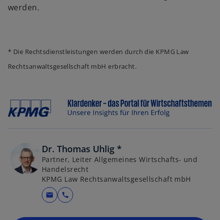
werden.
e
ö
f
f
* Die Rechtsdienstleistungen werden durch die KPMG Law
n
Rechtsanwaltsgesellschaft mbH erbracht.
e
t
Dr. Thomas Uhlig *
Partner, Leiter Allgemeines Wirtschafts- und
Handelsrecht
KPMG Law Rechtsanwaltsgesellschaft mbH
mail
call