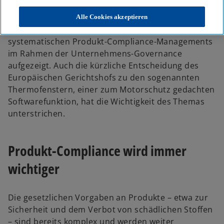
e
e
e
u
u
u
e
e
e
Die allgemein bekannte Dieselthematik hat – einem
Alle Cookies akzeptieren
n
n
n
R
R
R
Urknall gleich – die fundamentale Relevanz eines
e
e
e
g
g
g
systematischen Produkt-Compliance-Managements
i
i
i
s
s
s
im Rahmen der
Unternehmens-Governance
t
t
t
e
e
e
aufgezeigt. Auch die kürzliche Entscheidung des
r
r
r
k
k
k
Europäischen Gerichtshofs zu den sogenannten
a
a
a
r
r
r
Thermofenstern, einer zum Motorschutz gedachten
t
t
t
e
e
e
Softwarefunktion, hat die Wichtigkeit des Themas
g
g
g
e
e
e
unterstrichen.
ö
ö
ö
f
f
f
f
f
f
n
n
n
e
e
e
Produkt-Compliance wird immer
t
t
t
wichtiger
Die gesetzlichen Vorgaben an Produkte – etwa zur
Sicherheit und dem Verbot von schädlichen Stoffen
– sind bereits komplex und werden weiter