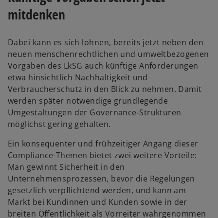
n
mitdenken
e
u
e
Dabei kann es sich lohnen, bereits jetzt neben den
n
neuen menschenrechtlichen und umweltbezogenen
R
Vorgaben des LkSG auch künftige Anforderungen
e
etwa hinsichtlich Nachhaltigkeit und
g
Verbraucherschutz in den Blick zu nehmen. Damit
i
werden später notwendige grundlegende
s
Umgestaltungen der Governance-Strukturen
t
möglichst gering gehalten.
e
Ein konsequenter und frühzeitiger Angang dieser
r
Compliance-Themen bietet zwei weitere Vorteile:
k
Man gewinnt Sicherheit in den
a
Unternehmensprozessen, bevor die Regelungen
r
gesetzlich verpflichtend werden, und kann am
t
Markt bei Kundinnen und Kunden sowie in der
e
breiten Öffentlichkeit als Vorreiter wahrgenommen
g