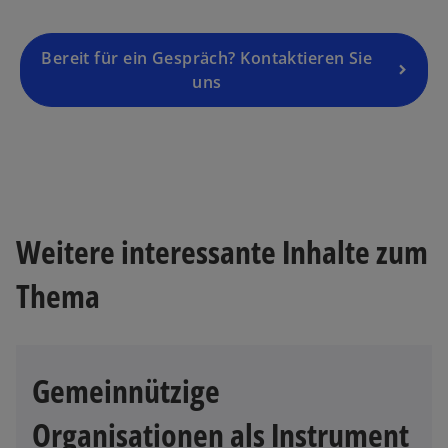
R
e
g
Bereit für ein Gespräch? Kontaktieren Sie
is
uns
t
e
r
k
a
r
Weitere interessante Inhalte zum
t
w
e
Thema
ir
g
d
e
i
ö
n
ff
Gemeinnützige
e
n
i
e
Organisationen als Instrument
n
t