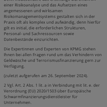
einer Risikoanalyse und das Aufsetzen eines
angemessenen und wirksamen
Risikomanagementsystems gestalten sich in der
Praxis oft als komplex und aufwändig, denn hierfür
w
gilt es initial, die erforderlichen Strukturen,
ir
Personal- und Sachressourcen sowie
d
Datenbestände einzurichten.
i
n
Die Expertinnen und Experten von KPMG stehen
e
Ihnen bei allen Fragen rund um das Verhindern von
i
Geldwäsche und Terrorismusfinanzierung gern zur
n
Verfügung.
e
r
(zuletzt aufgerufen am 26. September 2024).
n
2 Vgl. Art. 2 Abs. 1 lit. a in Verbindung mit lit. e. der
e
Verordnung (EU) 2020/1503 über Europäische
u
Schwarmfinanzierungsdienstleister für
e
Unternehmen.
n