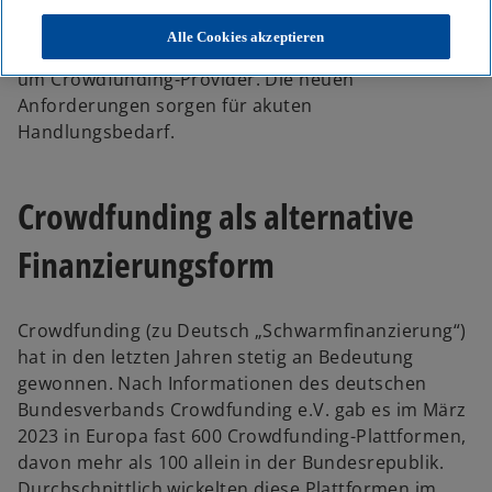
Terrorismusfinanzierung erlassen. Die
Geldwäscheverordnung erweitert den Kreis der
Alle Cookies akzeptieren
geldwäscherechtlich Verpflichteten ab 2027 auch
um Crowdfunding-Provider. Die neuen
Anforderungen sorgen für akuten
Handlungsbedarf.
Crowdfunding als alternative
Finanzierungsform
Crowdfunding (zu Deutsch „Schwarmfinanzierung“)
hat in den letzten Jahren stetig an Bedeutung
gewonnen. Nach Informationen des deutschen
Bundesverbands Crowdfunding e.V. gab es im März
2023 in Europa fast 600 Crowdfunding-Plattformen,
davon mehr als 100 allein in der Bundesrepublik.
Durchschnittlich wickelten diese Plattformen im