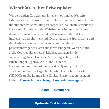
Zurück zur Inhaltsseite
Wir schätzen Ihre Privatsphäre
menu
search
Wir verwenden Cookies, um Ihnen ein optimales Webseiten-
Erlebnis zu bieten. Wir nutzen Cookies zum Speichern, z. B. um
Terrorismusfinanzierungs-
für eine sichere Anmeldung zu sorgen, aber auch um statistische
Daten zur Optimierung der Website-Funktionen zu erheben,
damit wir Ihnen Inhalte bereitstellen können, die auf Ihre
Risiken im Crowdfunding
Interessen zugeschnitten sind. Dies umfasst die Speicherung und
das Auslesen von personenbezogenen und nicht-
personenbezogenen Daten aus Ihrem Endgerät. Wenn Sie auf
Die ab 2027 geltende EU-Geldwäscheverordnung
„Alle Cookies akzeptieren“ klicken, stimmen Sie der
verpflichtet erstmals Crowdfunding-Provider.
Verwendung dieser Cookies (Auflistung siehe „Cookie-
Einstellungen“) gemäß Art. 6 Abs. 1a der EU-
Datenschutzgrundverordnung (DS-GVO) und § 25 Abs. 1
Telekommunikation-Digitale-Dienste-Datenschutz-Gesetz
KPMG
Themen
Corporate Governance & Compliance
(TDDDG) zu. Sie können Ihre Cookie-Einstellungen jederzeit
Cyber & IT Compliance
ändern.
Datenschutzerklärung / Unternehmensangaben
Terrorismusfinanzierungsrisiken im Crowdfunding
Cookie-Einstellungen
Die Europäische Union hat am 30. Mai 2024 neue
Vorschriften zur Bekämpfung von Geldwäsche und
Optionale Cookies ablehnen