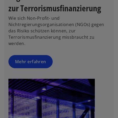
e
zur Terrorismusfinanzierung
r
n
Wie sich Non-Profit- und
e
Nichtregierungsorganisationen (NGOs) gegen
u
das Risiko schützen können, zur
e
Terrorismusfinanzierung missbraucht zu
n
werden.
R
e
g
Mehr erfahren
is
t
e
r
k
a
r
t