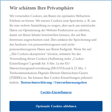
Zurück zur Inhaltsseite
Wir schätzen Ihre Privatsphäre
menu
search
Wir verwenden Cookies, um Ihnen ein optimales Webseiten-
Erlebnis zu bieten. Wir nutzen Cookies zum Speichern, z. B. um
Betrug im Onlinebanking:
für eine sichere Anmeldung zu sorgen, aber auch um statistische
Daten zur Optimierung der Website-Funktionen zu erheben,
damit wir Ihnen Inhalte bereitstellen können, die auf Ihre
Fünf Maßnahmen für mehr
Interessen zugeschnitten sind. Dies umfasst die Speicherung und
das Auslesen von personenbezogenen und nicht-
Sicherheit
personenbezogenen Daten aus Ihrem Endgerät. Wenn Sie auf
„Alle Cookies akzeptieren“ klicken, stimmen Sie der
Verwendung dieser Cookies (Auflistung siehe „Cookie-
Einstellungen“) gemäß Art. 6 Abs. 1a der EU-
15-04-2023
event
Datenschutzgrundverordnung (DS-GVO) und § 25 Abs. 1
Telekommunikation-Digitale-Dienste-Datenschutz-Gesetz
w
w
w
(TDDDG) zu. Sie können Ihre Cookie-Einstellungen jederzeit
i
i
i
Share
ändern.
Datenschutzerklärung / Unternehmensangaben
r
r
r
d
d
d
i
i
i
n
n
n
Cookie-Einstellungen
e
e
e
i
i
i
n
n
n
KPMG
Themen
Corporate Governance & Compliance
e
e
e
Optionale Cookies ablehnen
r
r
r
Betrug im Onlinebanking: Fünf Maßnahmen für mehr Sicherheit
n
n
n