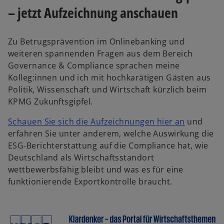
– jetzt Aufzeichnung anschauen
Zu Betrugsprävention im Onlinebanking und
weiteren spannenden Fragen aus dem Bereich
Governance & Compliance sprachen meine
Kolleg:innen und ich mit hochkarätigen Gästen aus
Politik, Wissenschaft und Wirtschaft kürzlich beim
KPMG Zukunftsgipfel.
w
Schauen Sie sich die Aufzeichnungen hier an
und
i
erfahren Sie unter anderem, welche Auswirkung die
r
ESG-Berichterstattung auf die Compliance hat, wie
d
Deutschland als Wirtschaftsstandort
i
wettbewerbsfähig bleibt und was es für eine
n
funktionierende Exportkontrolle braucht.
e
i
n