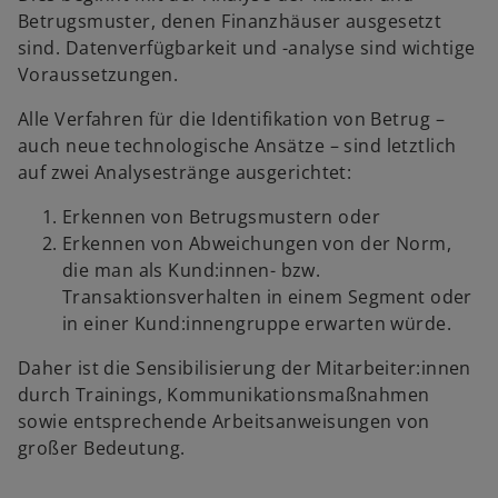
i
Betrugsmuster, denen Finanzhäuser ausgesetzt
n
sind. Datenverfügbarkeit und -analyse sind wichtige
e
Voraussetzungen.
i
Alle Verfahren für die Identifikation von Betrug –
n
auch neue technologische Ansätze – sind letztlich
e
auf zwei Analysestränge ausgerichtet:
r
n
Erkennen von Betrugsmustern oder
e
Erkennen von Abweichungen von der Norm,
u
die man als Kund:innen- bzw.
e
Transaktionsverhalten in einem Segment oder
n
in einer Kund:innengruppe erwarten würde.
R
e
Daher ist die Sensibilisierung der Mitarbeiter:innen
g
durch Trainings, Kommunikationsmaßnahmen
i
sowie entsprechende Arbeitsanweisungen von
s
großer Bedeutung.
t