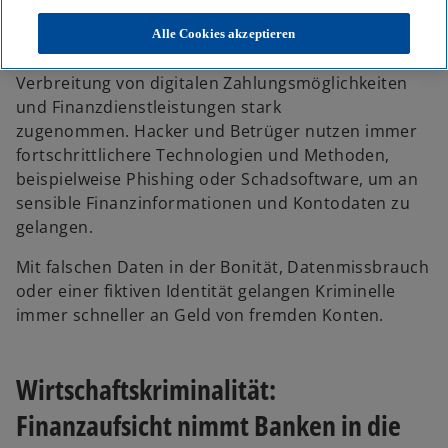
e
e
e
u
u
u
e
e
e
Der Identitätsbetrug im Onlinebanking hat in den
Alle Cookies akzeptieren
n
n
n
R
R
R
vergangenen Jahren aufgrund der zunehmenden
e
e
e
g
g
g
Verbreitung von digitalen Zahlungsmöglichkeiten
i
i
i
s
s
s
und Finanzdienstleistungen stark
t
t
t
e
e
e
zugenommen. Hacker und Betrüger nutzen immer
r
r
r
k
k
k
fortschrittlichere Technologien und Methoden,
a
a
a
r
r
r
beispielweise Phishing oder Schadsoftware, um an
t
t
t
e
e
e
sensible Finanzinformationen und Kontodaten zu
g
g
g
e
e
e
gelangen.
ö
ö
ö
f
f
f
f
f
f
Mit falschen Daten in der Bonität, Datenmissbrauch
n
n
n
e
e
e
oder einer fiktiven Identität gelangen Kriminelle
t
t
t
immer schneller an Geld von fremden Konten.
Wirtschaftskriminalität:
Finanzaufsicht nimmt Banken in die