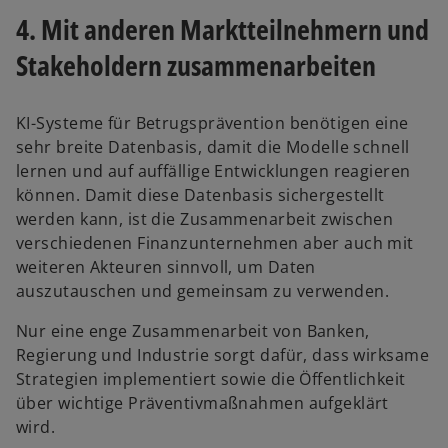
e
4. Mit anderen Marktteilnehmern und
r
k
Stakeholdern zusammenarbeiten
a
r
t
KI-Systeme für Betrugsprävention benötigen eine
e
sehr breite Datenbasis, damit die Modelle schnell
g
lernen und auf auffällige Entwicklungen reagieren
e
können. Damit diese Datenbasis sichergestellt
ö
werden kann, ist die Zusammenarbeit zwischen
f
verschiedenen Finanzunternehmen aber auch mit
f
weiteren Akteuren sinnvoll, um Daten
n
auszutauschen und gemeinsam zu verwenden.
e
Nur eine enge Zusammenarbeit von Banken,
t
Regierung und Industrie sorgt dafür, dass wirksame
Strategien implementiert sowie die Öffentlichkeit
über wichtige Präventivmaßnahmen aufgeklärt
wird.