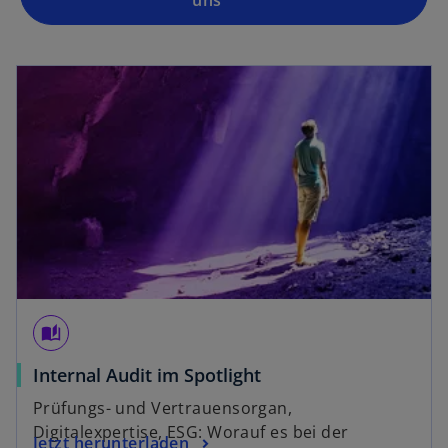
uns
wird in einer neuen Registerkarte geöffnet
auto_stories
w
Internal Audit im Spotlight
i
Prüfungs- und Vertrauensorgan,
r
Digitalexpertise, ESG: Worauf es bei der
w
Jetzt herunterladen
d