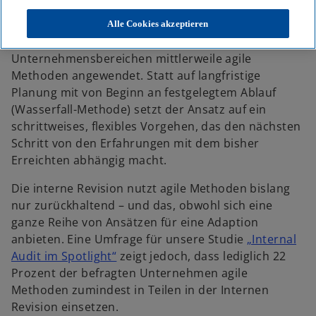
R
R
R
aus der Softwareentwicklung und fand von dort
e
e
e
g
g
g
Eingang in andere Bereiche des
Alle Cookies akzeptieren
i
i
i
s
s
s
Unternehmensalltags. Heute werden in vielen
t
t
t
e
e
e
Unternehmensbereichen mittlerweile agile
r
r
r
k
k
k
Methoden angewendet. Statt auf langfristige
a
a
a
r
r
r
Planung mit von Beginn an festgelegtem Ablauf
t
t
t
e
e
e
(Wasserfall-Methode) setzt der Ansatz auf ein
g
g
g
e
e
e
schrittweises, flexibles Vorgehen, das den nächsten
ö
ö
ö
f
f
f
Schritt von den Erfahrungen mit dem bisher
f
f
f
n
n
n
Erreichten abhängig macht.
e
e
e
t
t
t
Die interne Revision nutzt agile Methoden bislang
nur zurückhaltend – und das, obwohl sich eine
ganze Reihe von Ansätzen für eine Adaption
anbieten. Eine Umfrage für unsere Studie
„Internal
w
Audit im Spotlight“
zeigt jedoch, dass lediglich 22
i
Prozent der befragten Unternehmen agile
r
Methoden zumindest in Teilen in der Internen
d
Revision einsetzen.