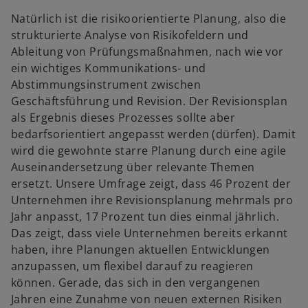
r
Natürlich ist die risikoorientierte Planung, also die
k
strukturierte Analyse von Risikofeldern und
a
Ableitung von Prüfungsmaßnahmen, nach wie vor
r
ein wichtiges Kommunikations- und
t
Abstimmungsinstrument zwischen
e
Geschäftsführung und Revision. Der Revisionsplan
g
als Ergebnis dieses Prozesses sollte aber
e
bedarfsorientiert angepasst werden (dürfen). Damit
ö
wird die gewohnte starre Planung durch eine agile
f
Auseinandersetzung über relevante Themen
f
ersetzt. Unsere Umfrage zeigt, dass 46 Prozent der
n
Unternehmen ihre Revisionsplanung mehrmals pro
e
Jahr anpasst, 17 Prozent tun dies einmal jährlich.
t
Das zeigt, dass viele Unternehmen bereits erkannt
haben, ihre Planungen aktuellen Entwicklungen
anzupassen, um flexibel darauf zu reagieren
können. Gerade, das sich in den vergangenen
Jahren eine Zunahme von neuen externen Risiken