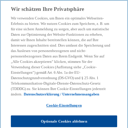
Zurück zur Inhaltsseite
Wir schätzen Ihre Privatsphäre
menu
search
Wir verwenden Cookies, um Ihnen ein optimales Webseiten-
Erlebnis zu bieten. Wir nutzen Cookies zum Speichern, z. B. um
4 Tipps, wie die interne
für eine sichere Anmeldung zu sorgen, aber auch um statistische
Daten zur Optimierung der Website-Funktionen zu erheben,
damit wir Ihnen Inhalte bereitstellen können, die auf Ihre
Revision agiler wird
Interessen zugeschnitten sind. Dies umfasst die Speicherung und
das Auslesen von personenbezogenen und nicht-
personenbezogenen Daten aus Ihrem Endgerät. Wenn Sie auf
„Alle Cookies akzeptieren“ klicken, stimmen Sie der
11-09-2023
event
Verwendung dieser Cookies (Auflistung siehe „Cookie-
Einstellungen“) gemäß Art. 6 Abs. 1a der EU-
w
w
w
i
i
i
Datenschutzgrundverordnung (DS-GVO) und § 25 Abs. 1
Share
r
r
r
Telekommunikation-Digitale-Dienste-Datenschutz-Gesetz
d
d
d
i
i
i
(TDDDG) zu. Sie können Ihre Cookie-Einstellungen jederzeit
n
n
n
ändern.
Datenschutzerklärung / Unternehmensangaben
e
e
e
i
i
i
n
n
n
KPMG
Themen
Corporate Governance & Compliance
e
e
e
Cookie-Einstellungen
r
r
r
4 Tipps, wie die interne Revision agiler wird
n
n
n
e
e
e
u
u
u
Optionale Cookies ablehnen
e
e
e
Agilität als Arbeitsmethode stammt ursprünglich
n
n
n