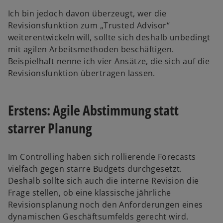
i
Ich bin jedoch davon überzeugt, wer die
n
Revisionsfunktion zum „Trusted Advisor“
e
weiterentwickeln will, sollte sich deshalb unbedingt
i
mit agilen Arbeitsmethoden beschäftigen.
n
Beispielhaft nenne ich vier Ansätze, die sich auf die
e
Revisionsfunktion übertragen lassen.
r
n
e
Erstens: Agile Abstimmung statt
u
starrer Planung
e
n
R
Im Controlling haben sich rollierende Forecasts
e
vielfach gegen starre Budgets durchgesetzt.
g
Deshalb sollte sich auch die interne Revision die
i
Frage stellen, ob eine klassische jährliche
s
Revisionsplanung noch den Anforderungen eines
t
dynamischen Geschäftsumfelds gerecht wird.
e