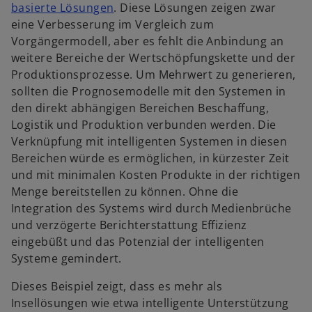
w
basierte Lösungen
. Diese Lösungen zeigen zwar
i
eine Verbesserung im Vergleich zum
r
Vorgängermodell, aber es fehlt die Anbindung an
d
weitere Bereiche der Wertschöpfungskette und der
i
Produktionsprozesse. Um Mehrwert zu generieren,
n
sollten die Prognosemodelle mit den Systemen in
e
den direkt abhängigen Bereichen Beschaffung,
i
Logistik und Produktion verbunden werden. Die
n
Verknüpfung mit intelligenten Systemen in diesen
e
Bereichen würde es ermöglichen, in kürzester Zeit
r
und mit minimalen Kosten Produkte in der richtigen
n
Menge bereitstellen zu können. Ohne die
e
Integration des Systems wird durch Medienbrüche
u
und verzögerte Berichterstattung Effizienz
e
eingebüßt und das Potenzial der intelligenten
n
Systeme gemindert.
R
Dieses Beispiel zeigt, dass es mehr als
e
Insellösungen wie etwa intelligente Unterstützung
g