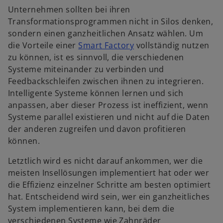
Unternehmen sollten bei ihren
Transformationsprogrammen nicht in Silos denken,
sondern einen ganzheitlichen Ansatz wählen. Um
w
die Vorteile einer
Smart Factory
vollständig nutzen
i
zu können, ist es sinnvoll, die verschiedenen
r
Systeme miteinander zu verbinden und
d
Feedbackschleifen zwischen ihnen zu integrieren.
i
Intelligente Systeme können lernen und sich
n
anpassen, aber dieser Prozess ist ineffizient, wenn
e
Systeme parallel existieren und nicht auf die Daten
i
der anderen zugreifen und davon profitieren
n
können.
e
Letztlich wird es nicht darauf ankommen, wer die
r
meisten Insellösungen implementiert hat oder wer
n
die Effizienz einzelner Schritte am besten optimiert
e
hat. Entscheidend wird sein, wer ein ganzheitliches
u
System implementieren kann, bei dem die
e
verschiedenen Systeme wie Zahnräder