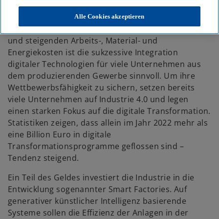
e
e
e
u
u
u
e
e
e
Gerade in Zeiten großer wirtschaftlicher
Alle Cookies akzeptieren
n
n
n
R
R
R
Unsicherheiten, Arbeitskräftemangel, Klimakrisen
e
e
e
g
g
g
und steigenden Arbeits-, Material- und
i
i
i
s
s
s
Energiekosten ist die sukzessive Integration
t
t
t
e
e
e
digitaler Technologien für viele Unternehmen aus
r
r
r
k
k
k
dem produzierenden Gewerbe sinnvoll. Um ihre
a
a
a
r
r
r
Wettbewerbsfähigkeit zu sichern, setzen bereits
t
t
t
e
e
e
viele Unternehmen auf Industrie 4.0 und legen
g
g
g
e
e
e
einen starken Fokus auf die digitale Transformation.
ö
ö
ö
f
f
f
Statistiken zeigen, dass allein im Jahr 2022 mehr als
f
f
f
n
n
n
eine Billion Euro in digitale
e
e
e
t
t
t
Transformationsprogramme geflossen sind –
Tendenz steigend.
Ein Teil des Geldes investiert die Industrie in die
Entwicklung sogenannter Smart Factories. Auf
generativer künstlicher Intelligenz basierende
Systeme sollen die Effizienz der Anlagen in der