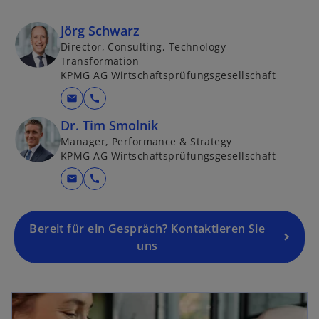
Jörg Schwarz
Director, Consulting, Technology
Transformation
KPMG AG Wirtschaftsprüfungsgesellschaft
mail
call
Dr. Tim Smolnik
Manager, Performance & Strategy
KPMG AG Wirtschaftsprüfungsgesellschaft
mail
call
Bereit für ein Gespräch? Kontaktieren Sie
uns
wird in einer neuen Registerkarte geöffnet