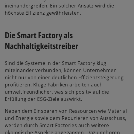
n
ineinandergreifen. Ein solcher Ansatz wird die
R
höchste Effizienz gewährleisten.
e
g
i
Die Smart Factory als
s
Nachhaltigkeitstreiber
t
e
r
Sind die Systeme in der Smart Factory klug
k
miteinander verbunden, können Unternehmen
a
nicht nur von einer deutlichen Effizienzsteigerung
r
profitieren. Kluge Fabriken arbeiten auch
t
umweltfreundlicher, was sich positiv auf die
e
Erfüllung der ESG-Ziele auswirkt.
g
e
Neben dem Einsparen von Ressourcen wie Material
ö
und Energie sowie dem Reduzieren von Ausschuss,
f
werden durch Smart Factories auch weitere
f
ökologische Aspekte angegangen. Dazu gehören