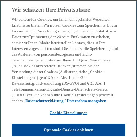
Zurück zur Inhaltsseite
Wir schätzen Ihre Privatsphäre
menu
search
Wir verwenden Cookies, um Ihnen ein optimales Webseiten-
Erlebnis zu bieten. Wir nutzen Cookies zum Speichern, z. B. um
Smart Factory: Vernetzung
für eine sichere Anmeldung zu sorgen, aber auch um statistische
Daten zur Optimierung der Website-Funktionen zu erheben,
damit wir Ihnen Inhalte bereitstellen können, die auf Ihre
der Fabrik als
Interessen zugeschnitten sind. Dies umfasst die Speicherung und
das Auslesen von personenbezogenen und nicht-
Erfolgsfaktor
personenbezogenen Daten aus Ihrem Endgerät. Wenn Sie auf
„Alle Cookies akzeptieren“ klicken, stimmen Sie der
Verwendung dieser Cookies (Auflistung siehe „Cookie-
Einstellungen“) gemäß Art. 6 Abs. 1a der EU-
15-07-2024
event
Datenschutzgrundverordnung (DS-GVO) und § 25 Abs. 1
Telekommunikation-Digitale-Dienste-Datenschutz-Gesetz
w
w
w
(TDDDG) zu. Sie können Ihre Cookie-Einstellungen jederzeit
i
i
i
Share
ändern.
Datenschutzerklärung / Unternehmensangaben
r
r
r
d
d
d
i
i
i
n
n
n
Cookie-Einstellungen
e
e
e
i
i
i
n
n
n
KPMG
Themen
Business Performance & Resilienz
e
e
e
Optionale Cookies ablehnen
r
r
r
Smart Factory: Vernetzung der Fabrik als Erfolgsfaktor
n
n
n