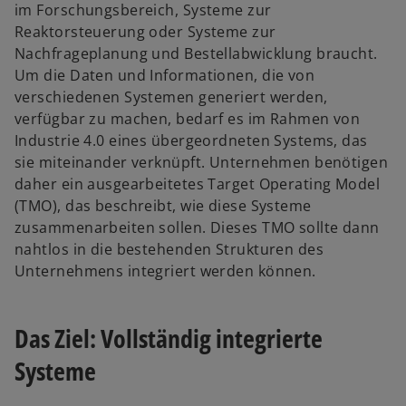
im Forschungsbereich, Systeme zur
i
Reaktorsteuerung oder Systeme zur
s
Nachfrageplanung und Bestellabwicklung braucht.
t
Um die Daten und Informationen, die von
e
verschiedenen Systemen generiert werden,
r
verfügbar zu machen, bedarf es im Rahmen von
k
Industrie 4.0 eines übergeordneten Systems, das
a
sie miteinander verknüpft. Unternehmen benötigen
r
daher ein ausgearbeitetes Target Operating Model
t
(TMO), das beschreibt, wie diese Systeme
e
zusammenarbeiten sollen. Dieses TMO sollte dann
g
nahtlos in die bestehenden Strukturen des
e
Unternehmens integriert werden können.
ö
f
f
Das Ziel: Vollständig integrierte
n
Systeme
e
t