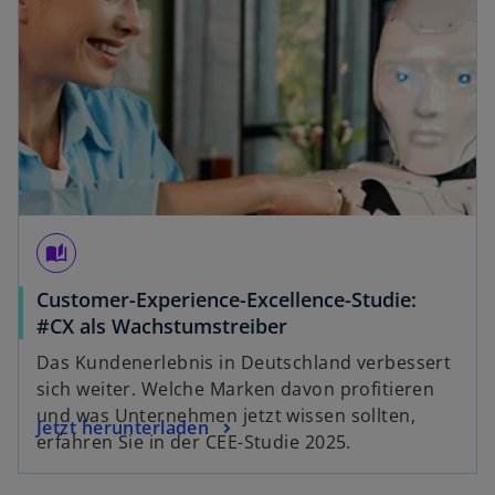
auto_stories
Customer-Experience-Excellence-Studie:
w
#CX als Wachstumstreiber
i
Das Kundenerlebnis in Deutschland verbessert
r
sich weiter. Welche Marken davon profitieren
d
und was Unternehmen jetzt wissen sollten,
w
Jetzt herunterladen
i
erfahren Sie in der CEE-Studie 2025.
i
n
r
e