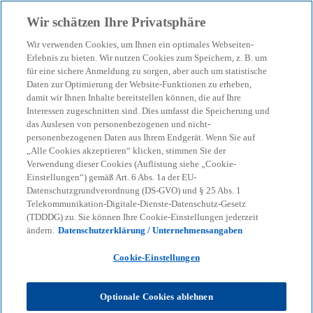
Zurück zur Inhaltsseite
Wir schätzen Ihre Privatsphäre
menu
search
Wir verwenden Cookies, um Ihnen ein optimales Webseiten-
Erlebnis zu bieten. Wir nutzen Cookies zum Speichern, z. B. um
Nachhaltige Incentives in
für eine sichere Anmeldung zu sorgen, aber auch um statistische
Daten zur Optimierung der Website-Funktionen zu erheben,
damit wir Ihnen Inhalte bereitstellen können, die auf Ihre
Unternehmen: Vier Details
Interessen zugeschnitten sind. Dies umfasst die Speicherung und
das Auslesen von personenbezogenen und nicht-
im Fokus
personenbezogenen Daten aus Ihrem Endgerät. Wenn Sie auf
„Alle Cookies akzeptieren“ klicken, stimmen Sie der
Verwendung dieser Cookies (Auflistung siehe „Cookie-
Einstellungen“) gemäß Art. 6 Abs. 1a der EU-
06-12-2024
event
Datenschutzgrundverordnung (DS-GVO) und § 25 Abs. 1
Telekommunikation-Digitale-Dienste-Datenschutz-Gesetz
w
w
w
(TDDDG) zu. Sie können Ihre Cookie-Einstellungen jederzeit
i
i
i
Share
ändern.
Datenschutzerklärung / Unternehmensangaben
r
r
r
d
d
d
i
i
i
n
n
n
Cookie-Einstellungen
e
e
e
i
i
i
n
n
n
KPMG
Themen
Business Performance & Resilienz
e
e
e
Optionale Cookies ablehnen
r
r
r
Nachhaltige Incentives in Unternehmen: Vier Details im Fokus
n
n
n