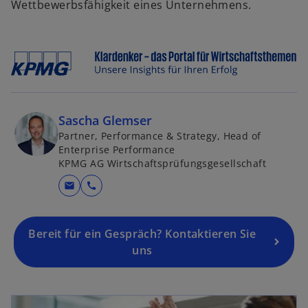
Wettbewerbsfähigkeit eines Unternehmens.
Sascha Glemser
Partner, Performance & Strategy, Head of
Enterprise Performance
KPMG AG Wirtschaftsprüfungsgesellschaft
mail
call
Bereit für ein Gespräch? Kontaktieren Sie
uns
wird in einer neuen Registerkarte geöffnet