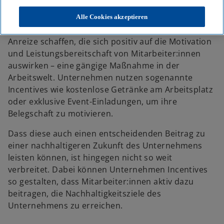
e
e
e
u
u
u
e
e
e
Alle Cookies akzeptieren
n
n
n
R
R
R
e
e
e
g
g
g
Anreize schaffen, die sich positiv auf die Motivation
i
i
i
s
s
s
und Leistungsbereitschaft von Mitarbeiter:innen
t
t
t
e
e
e
auswirken –
eine gängige Maßnahme in der
r
r
r
k
k
k
Arbeitswelt. Unternehmen nutzen sogenannte
a
a
a
r
r
r
Incentives wie kostenlose Getränke am Arbeitsplatz
t
t
t
e
e
e
oder exklusive Event-Einladungen, um ihre
g
g
g
e
e
e
Belegschaft zu motivieren.
ö
ö
ö
f
f
f
f
f
f
Dass diese auch einen entscheidenden Beitrag zu
n
n
n
e
e
e
einer nachhaltigeren Zukunft des Unternehmens
t
t
t
leisten können, ist hingegen nicht so weit
verbreitet. Dabei können Unternehmen Incentives
so gestalten, dass Mitarbeiter:innen aktiv dazu
beitragen, die Nachhaltigkeitsziele des
Unternehmens zu erreichen.