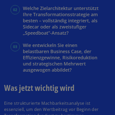
Welche Zielarchitektur unterstützt
Ihre Transformationsstrategie am
besten – vollständig integriert, als
Sidecar oder als zweistufiger
„Speedboat“-Ansatz?
Wie entwickeln Sie einen
belastbaren Business Case, der
w
Effizienzgewinne, Risikoreduktion
ir
und strategischen Mehrwert
d
ausgewogen abbildet?
i
n
Was jetzt wichtig wird
e
i
n
Eine strukturierte Machbarkeitsanalyse ist
e
essenziell, um den Wertbeitrag vor Beginn der
r