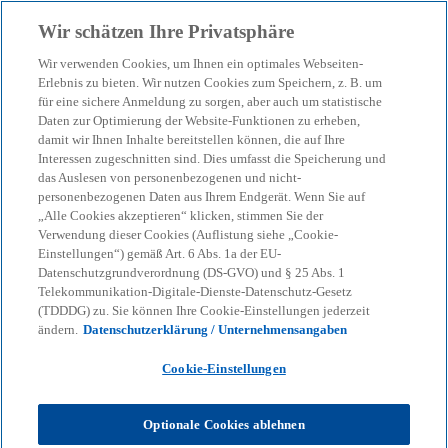
Zurück zur Inhaltsseite
Wir schätzen Ihre Privatsphäre
menu
search
Wir verwenden Cookies, um Ihnen ein optimales Webseiten-
Erlebnis zu bieten. Wir nutzen Cookies zum Speichern, z. B. um
In-House Banking mit SAP
für eine sichere Anmeldung zu sorgen, aber auch um statistische
Daten zur Optimierung der Website-Funktionen zu erheben,
damit wir Ihnen Inhalte bereitstellen können, die auf Ihre
S/4HANA: Wann sich der
Interessen zugeschnitten sind. Dies umfasst die Speicherung und
das Auslesen von personenbezogenen und nicht-
Schritt lohnt und wie er
personenbezogenen Daten aus Ihrem Endgerät. Wenn Sie auf
„Alle Cookies akzeptieren“ klicken, stimmen Sie der
Verwendung dieser Cookies (Auflistung siehe „Cookie-
gelingt
Einstellungen“) gemäß Art. 6 Abs. 1a der EU-
Datenschutzgrundverordnung (DS-GVO) und § 25 Abs. 1
Telekommunikation-Digitale-Dienste-Datenschutz-Gesetz
Whitepaper – Entscheidungsgrundlagen für
(TDDDG) zu. Sie können Ihre Cookie-Einstellungen jederzeit
Treasury-Transformation mit SAP.
ändern.
Datenschutzerklärung / Unternehmensangaben
Cookie-Einstellungen
KPMG
Themen
Business Performance & Resilienz
In-House Banking mit SAP S/4HANA: Wann sich der Schritt lohnt
Optionale Cookies ablehnen
und wie er gelingt