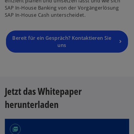
effizient planen und umsetzen lässt und wie sich
SAP In-House Banking von der Vorgängerlösung
SAP In-House Cash unterscheidet.
Bereit für ein Gespräch? Kontaktieren Sie
uns
Jetzt das Whitepaper
herunterladen
picture_as_pdf