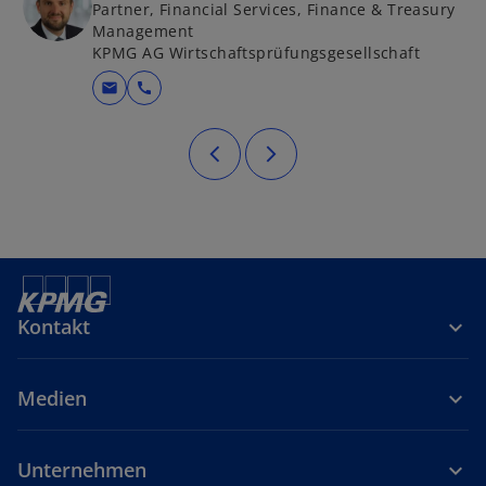
Partner, Financial Services, Finance & Treasury
ö
Management
ff
KPMG AG Wirtschaftsprüfungsgesellschaft
n
mail
call
e
t
Kontakt
Medien
Unternehmen